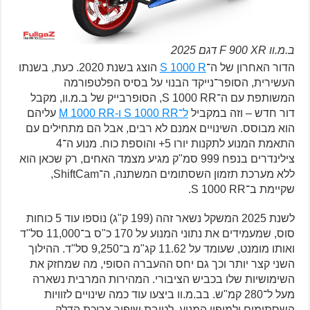
ב.מ.וו F 900 XR דגם 2025
הדור האחרון של ה־
S 1000 R
הוצג בשנת 2020. כעת, בשנתו
העשירית, הסופר־נייקד הבנוי על בסיס הפלטפורמה
המשותפת עם ה־S 1000 RR, הסופרבייק של ב.מ.וו, מקבל
דור חדש – וזה במקביל
ל־S 1000 RR ו-M 1000 RR
עליהם
הוא מבוסס. השינויים אמנם לא רבים, אבל הם מתחילים עם
התאמת המנוע לתקנות יורו 5+ והוספת כוח. מנוע ה־4
צילינדרים בנפח 999 סמ"ק מגיע מצמד האחים, רק שכאן הוא
ללא מערכת תזמון השסתומים המשתנה, ה־ShiftCam,
שקיימת ב־S 1000 RR.
לשנת 2025 המשקל נשאר זהה (199 ק"ג) נוספו עוד 5 כוחות
סוס, שמעמידים את נתוני המנוע על 170 כ"ס ב־11,000 סל"ד
ואותו מומנט, שעומד על 11.62 קג"מ ב־9,250 סל"ד. ההילוך
השני קצר יותר וכך גם יחס ההעברה הסופי, מה שמחזק את
השימושיות שלו בכביש הציבורי. המהירות המרבית נשארה
מעל ל־280 קמ"ש. בב.מ.וו ביצעו עוד כמה שינויים לזוויות
השסתומים ולמיפוי המנוע, לטובת שיפור צריכת הדלק.