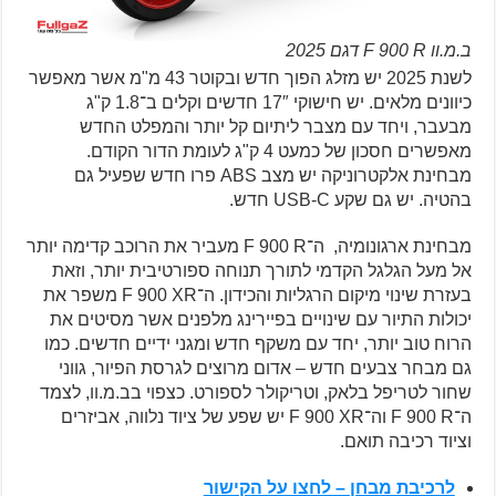
ב.מ.וו F 900 R דגם 2025
לשנת 2025 יש מזלג הפוך חדש ובקוטר 43 מ"מ אשר מאפשר
כיוונים מלאים. יש חישוקי 17″ חדשים וקלים ב־1.8 ק"ג
מבעבר, ויחד עם מצבר ליתיום קל יותר והמפלט החדש
מאפשרים חסכון של כמעט 4 ק"ג לעומת הדור הקודם.
מבחינת אלקטרוניקה יש מצב ABS פרו חדש שפעיל גם
בהטיה. יש גם שקע USB-C חדש.
מבחינת ארגונומיה, ה־F 900 R מעביר את הרוכב קדימה יותר
אל מעל הגלגל הקדמי לתורך תנוחה ספורטיבית יותר, וזאת
בעזרת שינוי מיקום הרגליות והכידון. ה־F 900 XR משפר את
יכולות התיור עם שינויים בפיירינג מלפנים אשר מסיטים את
הרוח טוב יותר, יחד עם משקף חדש ומגני ידיים חדשים. כמו
גם מבחר צבעים חדש – אדום מרוצים לגרסת הפיור, גווני
שחור לטריפל בלאק, וטריקולר לספורט. כצפוי בב.מ.וו, לצמד
ה־F 900 R וה־F 900 XR יש שפע של ציוד נלווה, אביזרים
וציוד רכיבה תואם.
לרכיבת מבחן – לחצו על הקישור