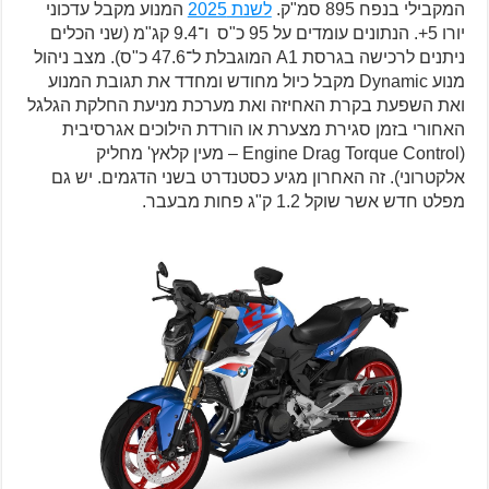
המקבילי בנפח 895 סמ"ק.
לשנת 2025
המנוע מקבל עדכוני
יורו 5+. הנתונים עומדים על 95 כ"ס ו־9.4 קג"מ (שני הכלים
ניתנים לרכישה בגרסת A1 המוגבלת ל־47.6 כ"ס). מצב ניהול
מנוע Dynamic מקבל כיול מחודש ומחדד את תגובת המנוע
ואת השפעת בקרת האחיזה ואת מערכת מניעת החלקת הגלגל
האחורי בזמן סגירת מצערת או הורדת הילוכים אגרסיבית
(Engine Drag Torque Control – מעין קלאץ' מחליק
אלקטרוני). זה האחרון מגיע כסטנדרט בשני הדגמים. יש גם
מפלט חדש אשר שוקל 1.2 ק"ג פחות מבעבר.