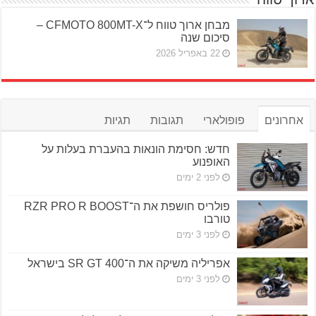
מבחן ארוך טווח ל־CFMOTO 800MT-X –
סיכום שנה
22 באפריל 2026
אחרונים
פופולארי
תגובות
תגיות
חדש: חסימת הונאות בהעברת בעלות על
האופנוע
לפני 2 ימים
פולריס חושפת את ה־RZR PRO R BOOST
טורבו
לפני 3 ימים
אפריליה משיקה את ה־SR GT 400 בישראל
לפני 3 ימים