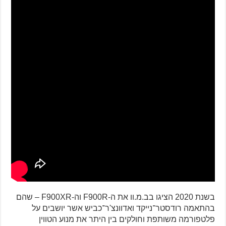
בשנת 2020 הציגו בב.מ.וו את ה-F900R וה-F900XR – שהם
בהתאמה רודסטר־נייקד ואדוונצ'ר־כביש אשר יושבים על
פלטפורמה משותפת וחולקים בין היתר את מנוע הטווין