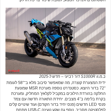
ב.מ.וו S1000R דור רביעי – חדש ל-2025
ידית המצערת קוצרה, מה שמאפשר סיבוב מלא ב־58° לעומת
72° בדור היוצא. כסטנדרט נוספה מערכת MSR שמונעת
החלקה בהורדת הילוכים במקביל לקלאץ' המחליק, ומערכת
בקרת בלימה ב־4 מצבים. יחידת התאורה חדשה עם צמד
פנסי LED חדשים (פנס יחיד בדור הקודם) ועוד שינויים קלים
לפלסטיקה מסביב. נוסף גם שקע טעינה USB-C מתחת