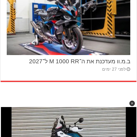
ב.מ.וו מעדכנת את ה־M 1000 RR ל־2027
לפני 27 ימים