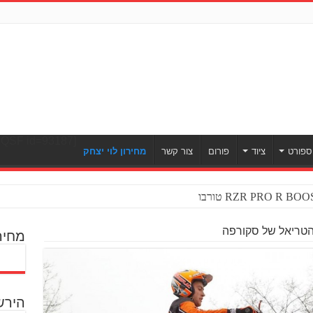
[ULWPQSF id=93187]
ספורט
ציוד
פורום
צור קשר
מחירון לוי יצחק
הטריאל של סקורפה
מחיר
הירש