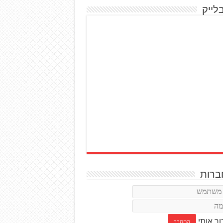
לייק
רות
ור אותי