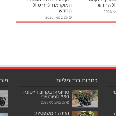
המוקדמת לדזרט X
החדש
25 במאי 2026
כתבות רנדומליות
פור
יפי
טריומף: בקרוב דייטונה
660 ספורטיבי
27 באוגוסט 2023
הזירה המשפטית: