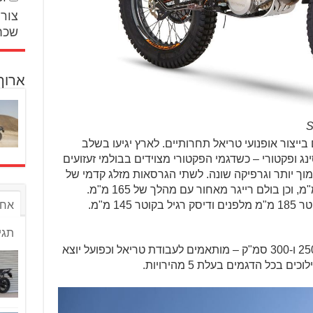
צור 
שכח
ארוך
רפה מתמחה מזה כ-20 שנים בייצור אופנועי טריאל תחרותיים. לארץ יגיעו בשלב
אות – רייסינג ופקטורי – כשדגמי הפקטורי מצוידים בבולמי זעזועים
נמוך יותר וגרפיקה שונה. לשתי הגרסאות מזלג קדמי של
מרזוקי בקוטר 40 מ"מ ומהלך של 165 מ"מ, וכן בולם רייגר מאחור עם מהלך של 165 מ"מ.
אחר
הבלמים המינימליסטיים – דיסק צף בקוטר 185 מ"מ מלפנים ודיסק רגיל בקוטר 145 מ"מ.
תגי
המנועים – דו-פעימתיים בנפחים 125, 250 ו-300 סמ"ק – מותאמים לעבודת טריאל וכפועל יוצא
כל הדגמים בעלת 5 מהירויות.