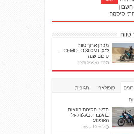
חשבון
תי סיסמה
 טווח
מבחן ארוך טווח
ל־CFMOTO 800MT-X –
סיכום שנה
22 באפריל 2026
ונים
פופולארי
תגובות
ות
חדש: חסימת הונאות
בהעברת בעלות על
האופנוע
לפני 19 שעות