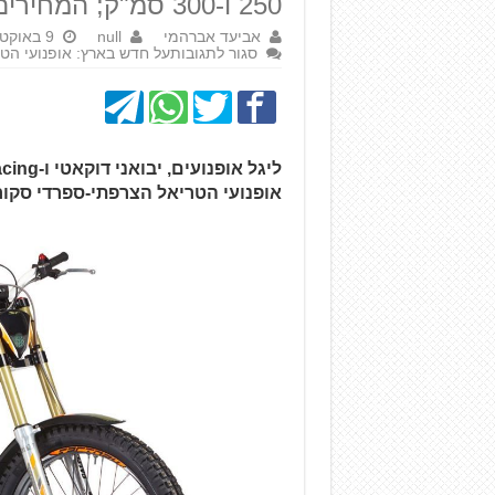
250 ו-300 סמ"ק; המחירים: החל מ-36 אלף ש"ח
אביעד אברהמי
null
9 באוקטובר 2017
סגור לתגובות
על חדש בארץ: אופנועי הט
אופנועי הטריאל הצרפתי-ספרדי סקור