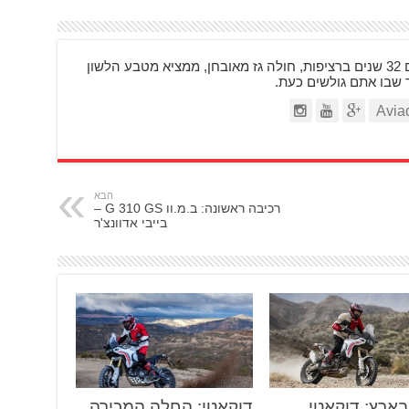
בן 48, רוכב על אופנועים 32 שנים ברציפות, חולה גז מאובחן, ממציא מטבע הלשון
ר שבו אתם גולשים כעת.
הבא
רכיבה ראשונה: ב.מ.וו G 310 GS –
בייבי אדוונצ'ר
ארץ: דוקאטי
דוקאטי: החלה המכירה