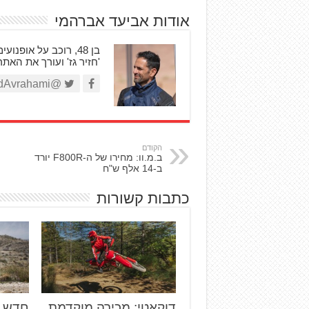
אודות אביעד אברהמי
'חזיר גז' ועורך את האת
@AviadAvrahami
הקודם
ב.מ.וו: מחירו של ה-F800R יורד
ב-14 אלף ש"ח
כתבות קשורות
דוקאטי: מכירה מוקדמת
חדש ב