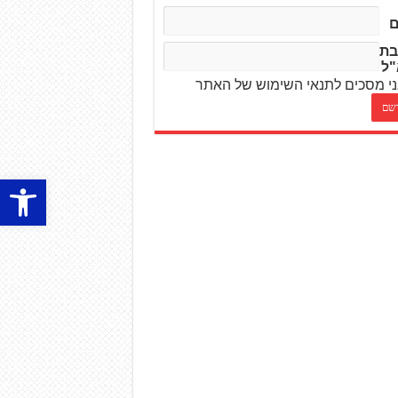
בת
"ל
י מסכים לתנאי השימוש של האתר
פתח סרגל