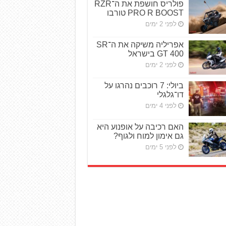
פולריס חושפת את ה־RZR
PRO R BOOST טורבו
לפני 2 ימים
אפריליה משיקה את ה־SR
GT 400 בישראל
לפני 2 ימים
ביולי: 7 רוכבים נהרגו על
דו־גלגלי
לפני 4 ימים
האם רכיבה על אופנוע היא
גם אימון למוח ולגוף?
לפני 5 ימים