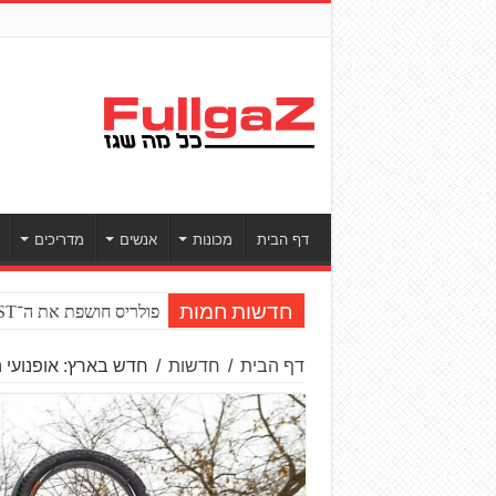
דף הבית
מכונות
אנשים
מדריכים
פולריס חושפת את ה־RZR PRO R BOOST טורבו
חדשות חמות
דף הבית
/
חדשות
/
חדש בארץ: אופנועי 