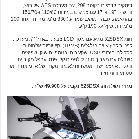
דיסקים קדמיים בקוטר 298, עם מערכת ABS של בוש,
וחישוקי "19 ו-"17 עם צמיגים במידות 110/80 ו-150/70
בהתאמה. גובה המושב עומד על 830 מ"מ, מרווח הגחון 200
מ"מ, והמשקל על 190 ק"ג.
הווג 525DSX מגיע עם מסך LCD צבעוני בגודל 7″, מערכת
לניטור לחץ אוויר בגלגלים (TPMS), קישוריות אלחוטית
לסלולר, חיבורי USB ושקע כוח. בנוסף, חישוקי שפיצים
טיובלס עם מאריך לוונטיל לניפוח קל, פנסי ערפל מקוריים
ורגלית אמצע. ישנה אפשרות לאבזור מקורי של ארגז אחורי או
סט מזוודות תיור.
מחירו של הווג 525DSX נקבע על 49,900 ש"ח.