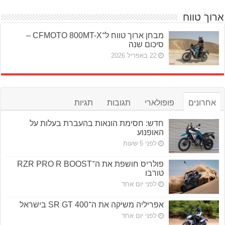
ארוך טווח
מבחן ארוך טווח ל־CFMOTO 800MT-X –
סיכום שנה
22 באפריל 2026
אחרונים
פופולארי
תגובות
תגיות
חדש: חסימת הונאות בהעברת בעלות על
האופנוע
לפני 5 שעות
פולריס חושפת את ה־RZR PRO R BOOST
טורבו
לפני יום אחד
אפריליה משיקה את ה־SR GT 400 בישראל
לפני יום אחד