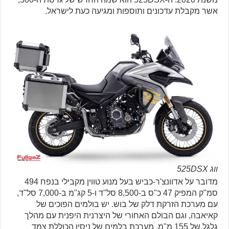
אשר מקבלת עדכונים ותוספות ומגיעה כעת לישראל.
ווג 525DSX
מדובר על אדוונצ'ר-כביש בעל מנוע טווין מקבילי בנפח 494
סמ"ק המפיק 47 כ"ס ב-8,500 סל"ד ו-5 קג"מ ב-7,000 סל"ד,
עם מערכת הזרקת דלק של בוש. יש בולמים הפוכים של
קאיאבה, וגם הבולם האחורי של היצרנית היפנית עם מהלך
גלגל של 155 מ"מ. מערכת בלמים של ניסין הכוללת צמד