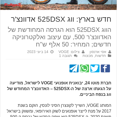
חדש בארץ: ווג 525DSX אדוונצ'ר
הווג 525DSX הוא הגרסה המחודשת של
האדוונצ'ר 500, עם עיצוב ואלקטרוניקה
חדשים; המחיר: 50 אלף ש"ח
אסי ארנסון
צילום: VOGE
14 ביוני 2023
חדשות
,
מכונות
תגובה 1
חברת מוטו 24, יבואנית אופנועי VOGE לישראל, מודיעה
על הגעתו ארצה של ה-525DSX – האדוונצ'ר המחודש של
ווג בנפח הביניים.
המותג VOGE, השייך לקונצרן הסיני לונסין, הוקם בשנת
2017 על מנת לייצר אופנועים לשוק האירופאי, ומשווק בישראל
משנת 2020. ה-525DSX הוא שמה החדש של גרסת ה-500,