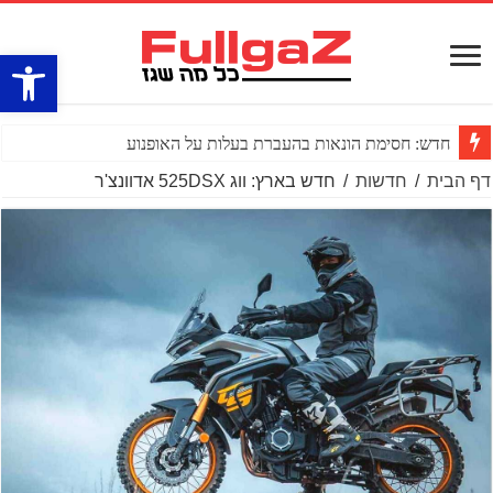
פתח סרגל
חדש: חסימת הונאות בהעברת בעלות על האופנוע
דף הבית
/
חדשות
/
חדש בארץ: ווג 525DSX אדוונצ'ר