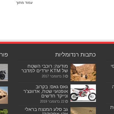
עמוד מתוך
כתבות רנדומליות
פור
יפי
מודעה: רוכבי השטח
של KTM יורדים למדבר
3 בדצמבר 2017
גאס גאס: בקרוב
אופנועי שטח, אדוונצ'ר
ונייקד חדשים
22 בדצמבר 2019
ת
גב סלע המנצח בראלי
אקו-אפריקה!