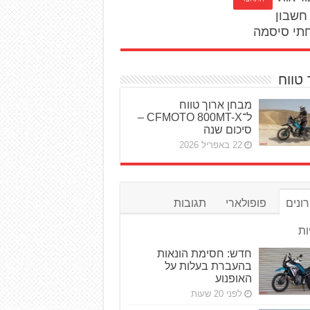
חשבון
תי סיסמה
 טווח
מבחן ארוך טווח
ל־CFMOTO 800MT-X –
סיכום שנה
22 באפריל 2026
ונים
פופולארי
תגובות
ות
חדש: חסימת הונאות
בהעברת בעלות על
האופנוע
לפני 20 שעות