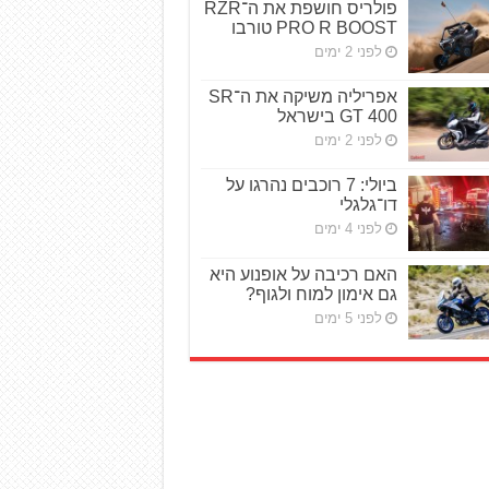
פולריס חושפת את ה־RZR
PRO R BOOST טורבו
לפני 2 ימים
אפריליה משיקה את ה־SR
GT 400 בישראל
לפני 2 ימים
ביולי: 7 רוכבים נהרגו על
דו־גלגלי
לפני 4 ימים
האם רכיבה על אופנוע היא
גם אימון למוח ולגוף?
לפני 5 ימים