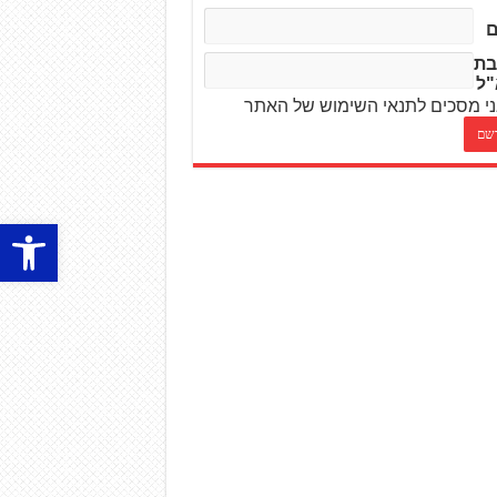
בת
"ל
י מסכים לתנאי השימוש של האתר
פתח סרגל