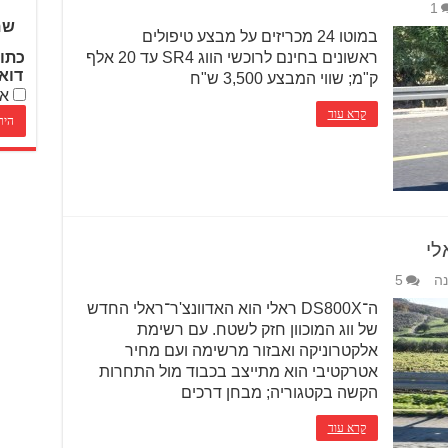
1
שם
במוטו 24 מכריזים על מבצע טיפולים
ראשונים בחינם לרוכשי הווג SR4 עד 20 אלף
כתו
דוא
ק"מ; שווי המבצע 3,500 ש"ח
אנ
קרא עוד
נה
5
ה־DS800X ראלי הוא האדוונצ'ר־ראלי החדש
של ווג המוכוון חזק לשטח. עם רשימת
אלקטרוניקה ואבזור מרשימה ועם מחיר
אטרקטיבי הוא מתייצב בכבוד מול התחרות
הקשה בקטגוריה; מבחן דרכים
קרא עוד