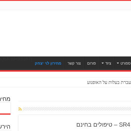
[ULWPQSF id=93187]
ספורט
ציוד
פורום
צור קשר
מחירון לוי יצחק
ברת בעלות על האופנוע
מחיר
הירש