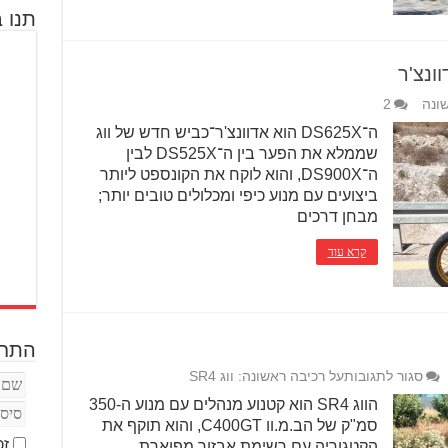
תנו ב
ונה
2
ה־DS625X הוא אדוונצ'ר־כביש חדש של ווג
שממלא את הפער בין ה־DS525X לבין
ה־DS900X, והוא לוקח את הקונספט ליותר
ביצועים עם מנוע כיפי ומכלולים טובים יותר;
מבחן דרכים
קרא עוד
התחב
סגור לתגובות
על רכיבה ראשונה: ווג SR4
הווג SR4 הוא קטנוע מנהלים עם מנוע ה-350
סמ"ק של הב.מ.וו C400GT, והוא תוקף את
זכ
הקטגוריה עם רשימת אבזור מפוארת