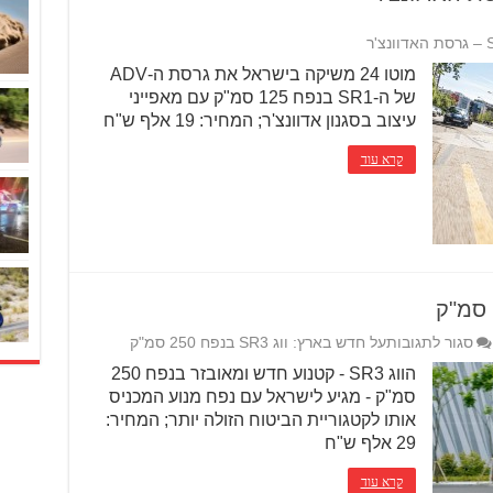
מוטו 24 משיקה בישראל את גרסת ה-ADV
של ה-SR1 בנפח 125 סמ"ק עם מאפייני
עיצוב בסגנון אדוונצ'ר; המחיר: 19 אלף ש"ח
קרא עוד
סגור לתגובות
על חדש בארץ: ווג SR3 בנפח 250 סמ"ק
הווג SR3 - קטנוע חדש ומאובזר בנפח 250
סמ"ק - מגיע לישראל עם נפח מנוע המכניס
אותו לקטגוריית הביטוח הזולה יותר; המחיר:
29 אלף ש"ח
קרא עוד