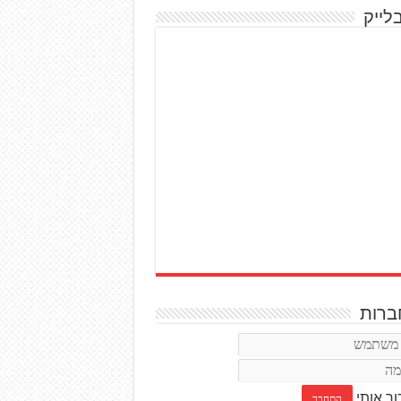
לייק
רות
ור אותי