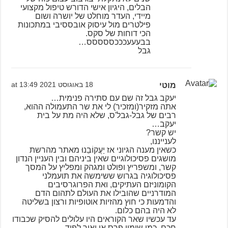
הבלים, היגיון אישי הדורש טיפול מקצועי
מיידי, העדר מוחלט של יושרה ושום
פילטרים מול עיסוק אובססיבי במתכונות
הכי דוחות של סקס.
בבעעעכככססססס…
גבל
מוטי
18 באוגוסט 2021 at 13:49
יעקב גבל זה שם עם סתירה פנימית…
אתה מזקיר(ומזכיר) לי את שר התעמולה ההוא,
רבים של גבל-גבל'ס, שלא היה מת על בית
יעקב…
יש קשר?
לענייננו,
כשאין מענה הגיוני אז יַעֲקוֹבֵנוּ מאתר מהרשת
מושגים פסיכולוגיים שאין ביניהם ובין העניין הנדון
קשר, ומשפריץ ופולט ומגהק ומפליץ על המסך
פסיכולוגיה בגרוש ששימשה את תועמלני
הקומוניזם העתיקים, ואת הפרוגרסיבים
המודרניים שהובילו את העולם לתהום הדם
והדמעות כי חוץ מהזיות אוטופיות ורצון בשליטה
לא היה בהם כלום.
עד עכשיו שאר הקוראים היו עלולים להסיק שכבודו
חכם, כמו שימון פרס או יאיר לפיד.