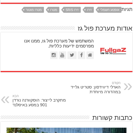
תגיות
אופנוע חשמלי
זירו
זירו SR/S
מטרו
מטרו מוטור
אודות מערכת פול גז
המשתמש של מערכת פול גז, ממנו אנו
מפרסמים ידיעות כלליות.
הקודם
הארלי דיווידסון: סטריט גלייד
במהדורה מיוחדת
הבא
מתקרב לייצור: הוסקוורנה נורדן
901 במסע באיסלנד
כתבות קשורות