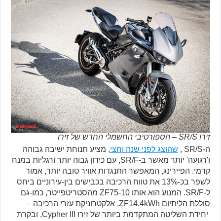
זירו SR/S – הספורטיבי החשמלי החדש של זירו
ה-SR/S ,
שהוצג לפני שנה וחצי
, מציע תנוחת ישיבה גבוהה
ו'רגועה' יותר מאשר ב-SR/F, עם כידון גבוה יותר ורגליות במנח
קדמי. הפיירינג, המאפשר התנגדות אוויר טובה יותר, אמור
לשפר בכ-13% את טווח הרכיבה בכבישים בין-עירוניים ביחס
ל-SR/F. המנוע הוא אותו ZF75-10 מהסטריטפייטר, כמו-גם
סוללת הליתיום ZF14.4kWh. אלקטרוניקת עזרי הרכיבה –
יחידת השליטה המתקדמת ביותר של זירו
Cypher III
, ובקרת