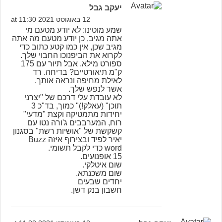
יעקב גבל
12 באוגוסט 2021 at 11:30
שמע מוטינו: לא יודע מטעם מי
אתה מגיב, כן יודע מטעם מה אתה
מגיב שכן, אין כמו קטע כתוב כדי
לקרוא את הביפנוכו החבוי שלך.
ספורט מילא. אבל תיור עם 175
ק"מ תיאורטיים? בדיחה. רד
לאילת מחיפה ונראה אותך.
אשר לנפש שלך.
לא עובדת עלי דרכם של "יצרני
תוכן" (עאלק!)" כמוך, בד"כ 3
יחידות מתמטיקה וקצת "מדעי"
רוח, המערבבים ג'ורה נטו עם
קשקשת של "אושיות רשת" בסגנון
יאיר לפיד ובצירוף איזה Buzz
word כדי לקבל תשומי.
15 אופנועים.
שום איטלקי.
שום משכנתא.
יחדים שבעים
חשבון בנק דשן.