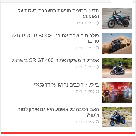
חדש: חסימת הונאות בהעברת בעלות על
האופנוע
לפני יום אחד
פולריס חושפת את ה־RZR PRO R BOOST
טורבו
לפני 2 ימים
אפריליה משיקה את ה־SR GT 400 בישראל
לפני 2 ימים
ביולי: 7 רוכבים נהרגו על דו־גלגלי
לפני 4 ימים
האם רכיבה על אופנוע היא גם אימון למוח
ולגוף?
לפני 5 ימים