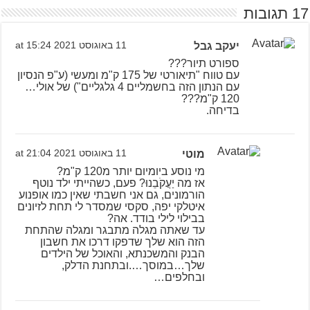
17 תגובות
יעקב גבל
11 באוגוסט 2021 at 15:24
ספורט תיור???
עם טווח "תיאורטי של 175 ק"מ ומעשי (ע"פ הנסיון
עם הנתון הזה בחשמליים 4 גלגליים") של אולי…
120 ק"מ???
בדיחה.
מוטי
11 באוגוסט 2021 at 21:04
מי נוסע ביומיום יותר מ120 ק"מ?
אז מה יַעֲקֹבֵנוּ? פעם, כשהייתי ילד נוטף
הורמונים, גם אני חשבתי שאין כמו אופנוע
איטלקי יפה, סקסי שמסדר לי תחת לזיונים
בבילוי לילי בודד. אה?
עד שאתה מגלה מתבגר ומגלה שהתחת
הזה הוא שלך שדפקו דרכו את חשבון
הבנק והמשכנתא, והאוכל של הילדים
שלך…במוסך….ובתחנת הדלק,
ובחלפים…