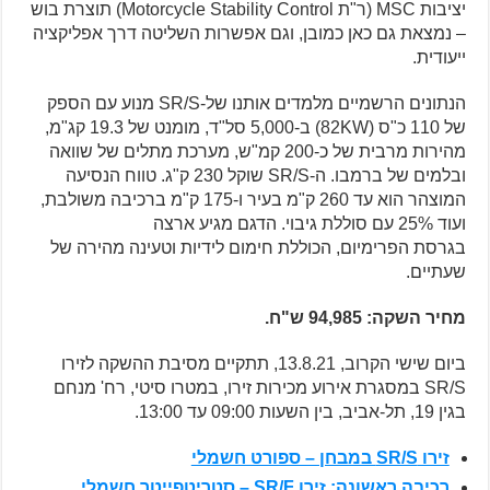
יציבות
MSC
(ר"ת
Motorcycle Stability Control
) תוצרת בוש
–
נמצאת גם כאן כמובן, וגם אפשרות השליטה דרך אפליקציה
ייעודית.
הנתונים הרשמיים מלמדים אותנו של-SR/S מנוע עם הספק
של 110 כ"ס (82KW) ב-5,000 סל"ד, מומנט של 19.3 קג"מ,
מהירות מרבית של כ-200 קמ"ש, מערכת מתלים של שוואה
ובלמים של ברמבו. ה-SR/S שוקל 230 ק"ג. טווח הנסיעה
המוצהר הוא עד 260 ק"מ בעיר ו-175 ק"מ ברכיבה משולבת,
ועוד 25% עם סוללת גיבוי. הדגם מגיע ארצה
בגרסת הפרימיום, הכוללת חימום לידיות וטעינה מהירה של
שעתיים.
מחיר השקה: 94,985 ש"ח.
ביום שישי הקרוב, 13.8.21, תתקיים מסיבת ההשקה לזירו
SR/S במסגרת אירוע מכירות זירו, במטרו סיטי, רח' מנחם
בגין 19, תל-אביב, בין השעות 09:00 עד 13:00.
זירו SR/S במבחן – ספורט חשמלי
רכיבה ראשונה: זירו SR/F – סטריטפייטר חשמלי