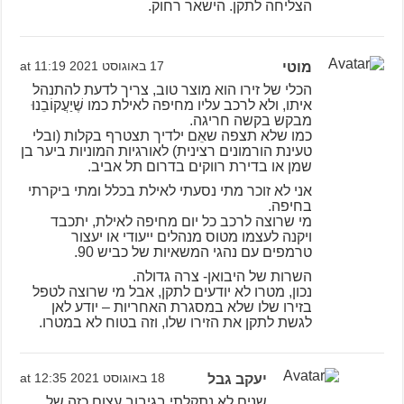
הצליחה לתקן. הישאר רחוק.
מוטי
17 באוגוסט 2021 at 11:19
הכלי של זירו הוא מוצר טוב, צריך לדעת להתנהל
איתו, ולא לרכב עליו מחיפה לאילת כמו שֶׁיַעֲקוֹבֵנוּ
מבקש בקשה חריגה.
כמו שלא תצפה שאֵם ילדיך תצטרף בקלות (ובלי
טעינת הורמונים רצינית) לאורגיות המוניות ביער בן
שמן או בדירת רווקים בדרום תל אביב.
אני לא זוכר מתי נסעתי לאילת בכלל ומתי ביקרתי
בחיפה.
מי שרוצה לרכב כל יום מחיפה לאילת, יתכבד
ויקנה לעצמו מטוס מנהלים ייעודי או יעצור
טרמפים עם נהגי המשאיות של כביש 90.
השרות של היבואן- צרה גדולה.
נכון, מטרו לא יודעים לתקן, אבל מי שרוצה לטפל
בזירו שלו שלא במסגרת האחריות – יודע לאן
לגשת לתקן את הזירו שלו, וזה בטוח לא במטרו.
יעקב גבל
18 באוגוסט 2021 at 12:35
שנים לא נתקלתי בגיבוב עצום כזה של