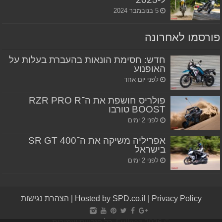
5 בנובמבר 2024
פורסמו לאחרונה
חדש: חסימת הונאות בהעברת בעלות על
האופנוע
לפני יום אחד
פולריס חושפת את ה־RZR PRO R
BOOST טורבו
לפני 2 ימים
אפריליה משיקה את ה־SR GT 400
בישראל
לפני 2 ימים
Privacy Policy
|
Hosted by SPD.co.il
|
הצהרת נגישות