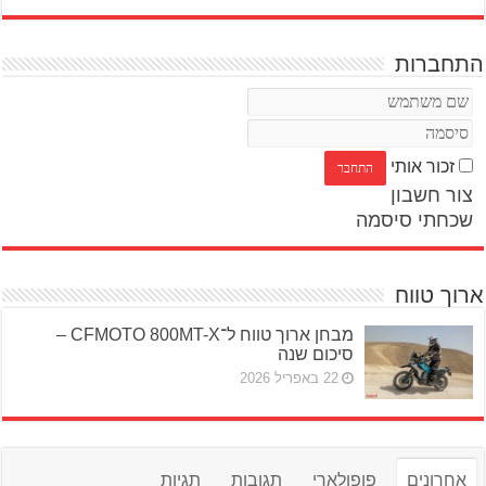
התחברות
זכור אותי
צור חשבון
שכחתי סיסמה
ארוך טווח
מבחן ארוך טווח ל־CFMOTO 800MT-X –
סיכום שנה
22 באפריל 2026
אחרונים
פופולארי
תגובות
תגיות