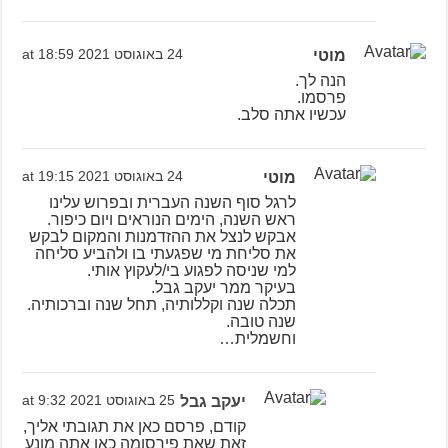
מוטי
24 באוגוסט 2021 at 18:59
הנה לך.
פרסמו.
עכשיו אתה סלב.
מוטי
24 באוגוסט 2021 at 19:15
לרגל סוף השנה העברית ובפרוש עלינו
ראש השנה, הימים הנוראים ויום כיפור.
אבקש לנצל את ההזדמנות והמקום לבקש
את סליחת מי שפגעתי בו ולהביע סליחה
למי שניסה לפגוע בי/לעקוץ אותי.
בעיקר ממר יעקב גבל.
תכלה שנה וקללותיה, תחל שנה וברכותיה.
שנה טובה.
וחשמלית…
יעקב גבל
25 באוגוסט 2021 at 9:32
קודם, פרסם כאן את תגובתי אליך,
זאת שאת פירסומה כאן אתה מונע