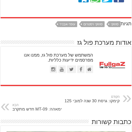
תגיות
סוזוקי
סוזוקי ויסטרום
עופר-אבניר
אודות מערכת פול גז
המשתמש של מערכת פול גז, ממנו אנו
מפרסמים ידיעות כלליות.
הקודם
קימקו: גרסת 30 שנה למובי 125
הבא
ימאהה: MT-09 חדש מתקרב
כתבות קשורות