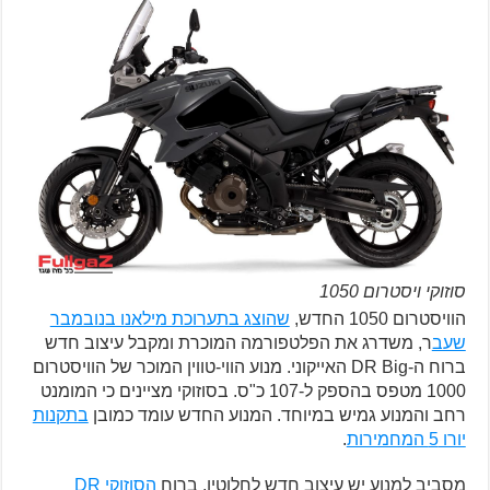
סוזוקי ויסטרום 1050
הוויסטרום 1050 החדש,
שהוצג בתערוכת מילאנו בנובמבר
שעב
ר, משדרג את הפלטפורמה המוכרת ומקבל עיצוב חדש
ברוח ה-DR Big האייקוני. מנוע הווי-טווין המוכר של הוויסטרום
1000 מטפס בהספק ל-107 כ"ס. בסוזוקי מציינים כי המומנט
רחב והמנוע גמיש במיוחד. המנוע החדש עומד כמובן
בתקנות
יורו 5 המחמירות
.
מסביב למנוע יש עיצוב חדש לחלוטין, ברוח
הסוזוקי DR