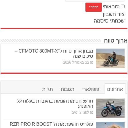
זכור אותי
צור חשבון
שכחתי סיסמה
ארוך טווח
מבחן ארוך טווח ל־CFMOTO 800MT-X –
סיכום שנה
22 באפריל 2026
אחרונים
פופולארי
תגובות
תגיות
חדש: חסימת הונאות בהעברת בעלות על
האופנוע
לפני 2 ימים
פולריס חושפת את ה־RZR PRO R BOOST