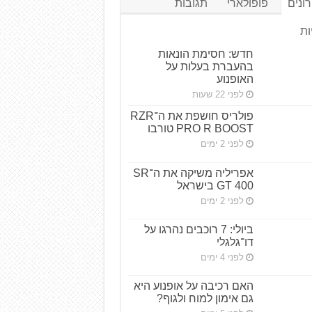
ונים
פופולארי
תגובות
ות
חדש: חסימת הונאות
בהעברת בעלות על
האופנוע
לפני 22 שעות
פולריס חושפת את ה־RZR
PRO R BOOST טורבו
לפני 2 ימים
אפריליה משיקה את ה־SR
GT 400 בישראל
לפני 2 ימים
ביולי: 7 רוכבים נהרגו על
דו־גלגלי
לפני 4 ימים
האם רכיבה על אופנוע היא
גם אימון למוח ולגוף?