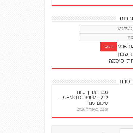
רות
ור אותי
חשבון
תי סיסמה
 טווח
מבחן ארוך טווח
ל־CFMOTO 800MT-X –
סיכום שנה
22 באפריל 2026