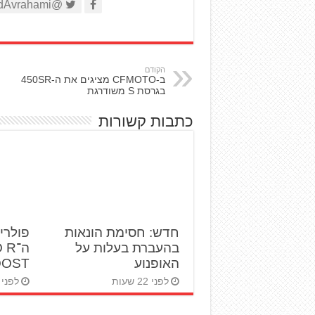
@AviadAvrahami
הקודם
ב-CFMOTO מציגים את ה-450SR
בגרסת S משודרגת
כתבות קשורות
חדש: חסימת הונאות
פולרי
בהעברת בעלות על
ה־R
האופנוע
BOOST ט
לפני 22 שעות
לפני 2 ימים