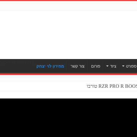
[ULWPQSF id=93187]
ספורט
ציוד
פורום
צור קשר
מחירון לוי יצחק