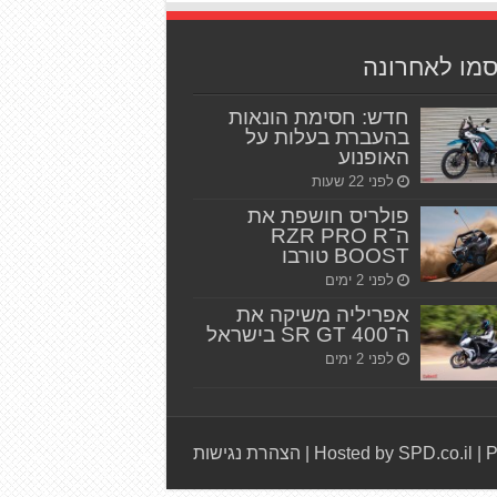
סמו לאחרונה
חדש: חסימת הונאות
בהעברת בעלות על
האופנוע
לפני 22 שעות
פולריס חושפת את
ה־RZR PRO R
BOOST טורבו
לפני 2 ימים
אפריליה משיקה את
ה־SR GT 400 בישראל
לפני 2 ימים
P
|
Hosted by SPD.co.il
|
הצהרת נגישות