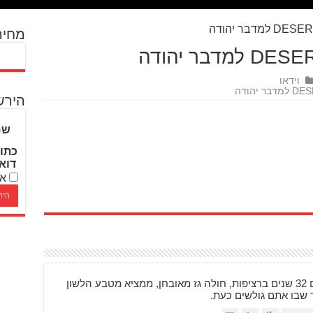
מחיר
וידאו
הירש
שם
כתו
דוא
אנ
בן 48, רוכב על אופנועים 32 שנים ברציפות, חולה גז מאובחן, ממציא מטבע הלשון
ר שבו אתם גולשים כעת.