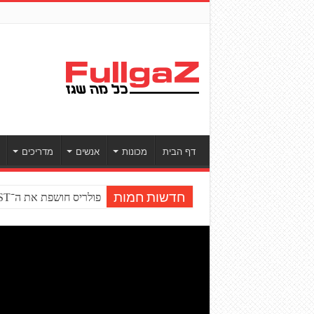
דף הבית
מכונות
אנשים
מדריכים
פולריס חושפת את ה־RZR PRO R BOOST טורבו
חדשות חמות