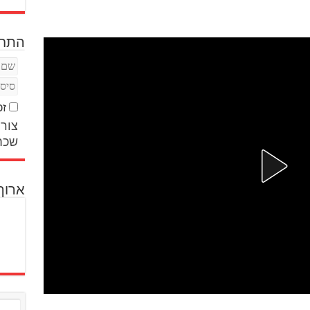
התחב
זכ
צור 
שכח
ארוך