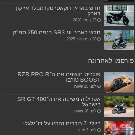
חדש בארץ: דוקאטי סקרמבלר אייקון
דארק
25 במאי 2020
חדש בארץ: ווג SR3 בנפח 250 סמ"ק
20 בפברואר 2025
פורסמו לאחרונה
פולריס חושפת את ה־RZR PRO R
BOOST טורבו
לפני 15 שעות
אפריליה משיקה את ה־SR GT 400
בישראל
לפני 18 שעות
ביולי: 7 רוכבים נהרגו על דו־גלגלי
לפני 3 ימים