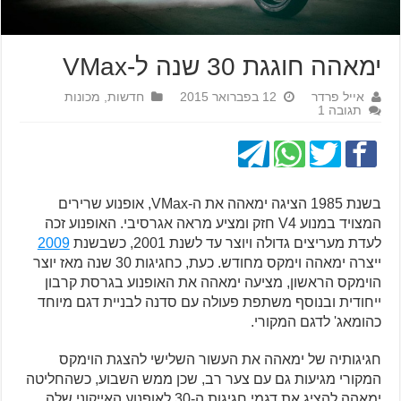
ימאהה חוגגת 30 שנה ל-VMax
אייל פרדר
12 בפברואר 2015
חדשות
,
מכונות
תגובה 1
בשנת 1985 הציגה ימאהה את ה-VMax, אופנוע שרירים
המצויד במנוע V4 חזק ומציע מראה אגרסיבי. האופנוע זכה
לעדת מעריצים גדולה ויוצר עד לשנת 2001, כשבשנת
2009
ייצרה ימאהה וימקס מחודש. כעת, כחגיגות 30 שנה מאז יוצר
הוימקס הראשון, מציעה ימאהה את האופנוע בגרסת קרבון
ייחודית ובנוסף משתפת פעולה עם סדנה לבניית דגם מיוחד
כהומאג' לדגם המקורי.
חגיגותיה של ימאהה את העשור השלישי להצגת הוימקס
המקורי מגיעות גם עם צער רב, שכן ממש השבוע, כשהחליטה
ימאהה להציג את דגמי חגיגות ה-30 לאופנוע האייקוני שלה,