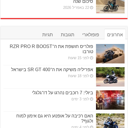
סיכום שנה
22 באפריל 2026
אחרונים
פופולארי
תגובות
תגיות
פולריס חושפת את ה־RZR PRO R BOOST
טורבו
לפני 15 שעות
אפריליה משיקה את ה־SR GT 400 בישראל
לפני 18 שעות
ביולי: 7 רוכבים נהרגו על דו־גלגלי
לפני 3 ימים
האם רכיבה על אופנוע היא גם אימון למוח
ולגוף?
לפני 4 ימים