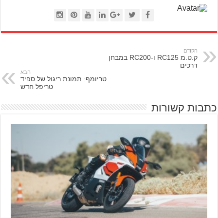
הקודם
ק.ט.מ RC125 ו-RC200 במבחן
דרכים
הבא
טריומף: תמונת ריגול של ספיד
טריפל חדש
כתבות קשורות