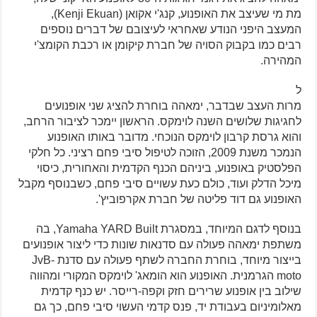
מת מי שעיצב את האופנוע, קנג'י אקואן (Kenji Ekuan),
המעצב היפני הנודע שאחראי לעיצובם של דברים נוספים
רבים כמו בקבוק הסויה של חברת קיקומן או רכבת הקומצ'י
המהירה.
ל
מרות העצב שבדבר, ימאהה בוחרת להציג שני אופנועים
לחגיגות שלושים השנה לוימקס. הראשון יימכר לציבור הרחב,
והוא גרסת קרבון לוימקס הנוכחי. מדובר באותו האופנוע
הנמכר משנת 2009, הזוכה לטיפול סיבי פחם רציני. כל חלקי
הפלסטיק באופנוע, ביניהם הכנף הקדמית והאחורית, כיסוי
מיכל הדלק ועוד, כולם כעת עשויים סיבי פחם, כשבנוסף מקבל
האופנוע גם דוד פליטה של חברת אקרפוביץ'.
בנוסף לדגם המיוחד, במסגרת Yamaha YARD Built, בה
משתפת ימאהה פעולה עם סדנאות שונות כדי ליצור אופנועים
בייצור מיוחד, בוחרת החברה לשתף פעולה עם סדנת JvB-
moto הגרמנית. האופנוע הוא הומאג' לוימקס המקורי ומהווה
שילוב בין אופנוע שרירים חזק וקפה-רייסר. יש כנף קדמית
מאלומיניום בעבודת יד, פנס קדמי העשוי סיבי פחם, כך גם