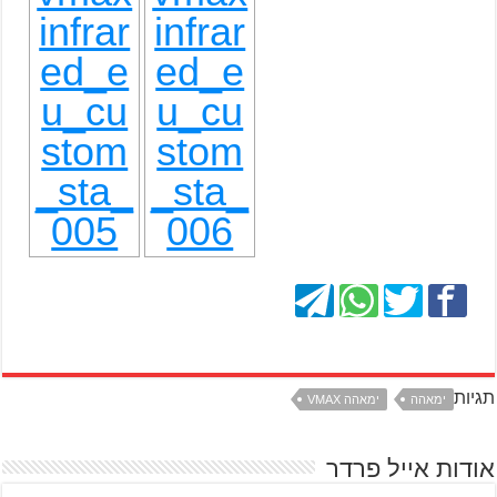
תגיות
ימאהה
ימאהה VMAX
אודות אייל פרדר