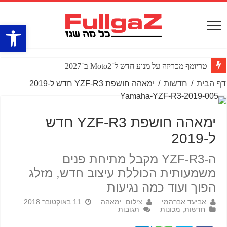
פתח סרגל
טריומף מכריזה על מנוע חדש ל־Moto2 ב־2027
דף הבית
/
חדשות
/
ימאהה חושפת YZF-R3 חדש ל-2019
ימאהה חושפת YZF-R3 חדש
ל-2019
ה-YZF-R3 מקבל מתיחת פנים
משמעותית הכוללת עיצוב חדש, מזלג
הפוך ועוד כמה נגיעות
אביעד אברהמי
צילום: ימאהה
11 באוקטובר 2018
חדשות
,
מכונות
תגובות