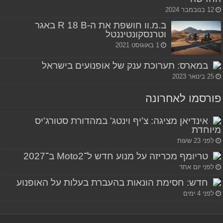
12 בנובמבר 2024
ב.מ.וו חושפת את ה-R 18 B באגר
וטרנסקונטיננטל
1 באוגוסט 2021
במארס: תערוכת ענק של אופנועים בישראל
25 בינואר 2023
פורסמו לאחרונה
אינדיאן מציגה: צ'יף וינטג' במהדורת סטורג'יס
מיוחדת
לפני 23 שעות
טריומף מכריזה על מנוע חדש ל־Moto2 ב־2027
לפני יום אחד
חדש: חסימת הונאות בהעברת בעלות על האופנוע
לפני 4 ימים