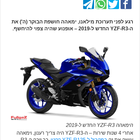
רגע לפני תערוכת מילאנו, ימאהה חושפת הבוקר (ה') את
ה-YZF-R3 החדש ל-2019 – אופנוע שהיה צפוי להיחשף.
הימאהה YZF-R3 החדש ל-2019
אחרי 4 שנות שירות – ה-YZF-R3 היה צריך רענון, וימאהה
עושה את זה
במקביל ל-YZF-R125 הקטן
. כך זוכה ה-R3