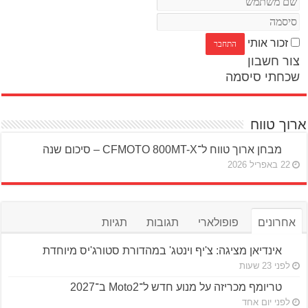
זכור אותי
צור חשבון
שכחתי סיסמה
ארוך טווח
מבחן ארוך טווח ל־CFMOTO 800MT-X – סיכום שנה
22 באפריל 2026
אחרונים
פופולארי
תגובות
תגיות
אינדיאן מציגה: צ'יף וינטג' במהדורת סטורג'יס מיוחדת
לפני 23 שעות
טריומף מכריזה על מנוע חדש ל־Moto2 ב־2027
לפני יום אחד