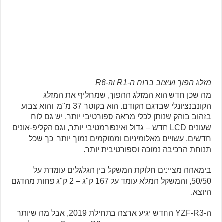
מזלג הפוך ועיצוב ברוח ה-R1 וה-R6
מה שכן חדש הוא המזלג ההפוך, שמחליף את המזלג
הקונבנציונלי שבדגם הקודם. הוא בקוטר 37 מ"מ, והוא צבוע
בזהוב בוהק שנותן לכלי מראה ספורטיבי יותר. יש גם לוח
שעונים LCD חדש – גדול ואינפורמטיבי יותר, וגם הקליפ-אונים
חדשים, עשויים מאלומיניום וממוקמים נמוך יותר, כך שכל
תנוחת הרכיבה נמוכה וספורטיבית יותר.
בימאהה מציינים חלוקת המשקל בין הגלגלים עומדת על
50/50, והמשקל המלא עומד על 167 ק"ג – 2 ק"ג פחות מהדגם
היוצא.
ה-YZF-R3 החדש יגיע ארצה בתחילת 2019, אבל מה שיותר