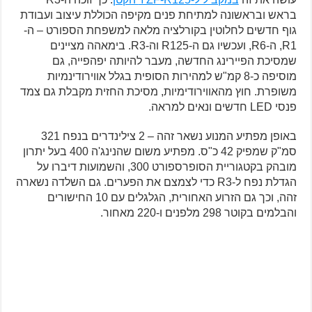
בראש ובראשונה למתיחת פנים מקיפה הכוללת עיצוב ועבודת
גוף חדשים לחלוטין בקורלציה מלאה למשפחת הספורט – ה-
R1, ה-R6, ועכשיו גם ה-R125 וה-R3. בימאהה מציינים
שמסיכת הפיירינג החדשה, מעבר להיותה יפהפייה, גם
מוסיפה כ-8 קמ"ש למהירות הסופית בגלל אווירודינמיות
משופרת. חוץ מהאווירודימיות, מסיכת החזית מקבלת גם צמד
פנסי LED חדשים ונאים למראה.
באופן מפתיע המנוע נשאר זהה – 2 צילינדרים בנפח 321
סמ"ק שמפיק 42 כ"ס. מפתיע משום שהנינג'ה 400 בעל יתרון
מובהק בקטגוריית הסופרספורט 300, והשמועות דיברו על
הגדלת נפח ל-R3 כדי לצמצם את הפערים. גם השלדה נשארה
זהה, וכך גם הזרוע האחורית, הגלגלים עם 10 החישורים
והבלמים בקוטר 298 מלפנים ו-220 מאחור.