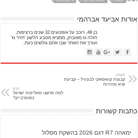
ימאהה
ימאהה YZF-R3
מילאנו 2018
אודות אביעד אברהמי
בן 48, רוכב על אופנועים 32 שנים ברציפות,
חולה גז מאובחן, ממציא מטבע הלשון 'חזיר גז'
ועורך את האתר שבו אתם גולשים כעת.
הקודם
קבוצת קוואסאקי לבונוויל – קביעת
שיא מהירות
הבא
למה פרשנו מאליפות ישראל
בסופרבייק?
כתבות קשורות
ימאהה R7 דגם 2026 בהשקת מסלול