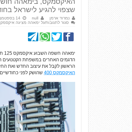
שצפוי להגיע לישראל בחו
נמרוד ארמן
null
14 בספטמבר 2017
סגור לתגובות
על ימאהה מציגה איקסמקס 125 חדש ל-18
הדגמים האחרים במשפחת הקטנועים ה
הראשון לקבל את עיצוב החדש ואת החידו
האיקסמקס 400
שהושק לפני כחודשיים.