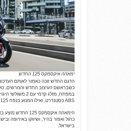
ימאהה איקסמקס 125 החדש
הדגם החדש זוכה כאמור לאותם העדכונים
במפתח, מזלג קדמי 
ABS כסטנדרט, ואילו המנוע בנפח 125 סמ"ק עודכן כך שיתאים
הימאהה איקסמקס 25
בישראל.