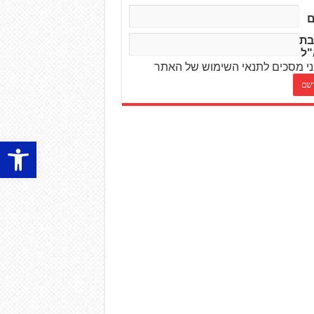
בת
"ל
י מסכים לתנאי השימוש של האתר
פתח סרגל