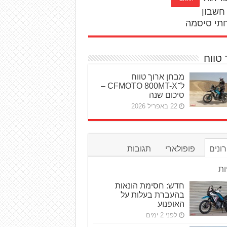
חשבון
תי סיסמה
 טווח
מבחן ארוך טווח
ל־CFMOTO 800MT-X –
סיכום שנה
22 באפריל 2026
ונים
פופולארי
תגובות
ות
חדש: חסימת הונאות
בהעברת בעלות על
האופנוע
לפני 2 ימים