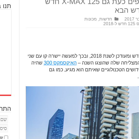
האיקסמקס, בימאהה חושפים כעת גם X-MAX 125 חדש
תנו ב
דש הבא
חדשות
,
מכונות
20
ימאהה חשפה השבוע איקסמקס 125 חדש ומעודכן לשנת 2018, ובכך למעשה יישרה קו עם שני
מצליחה שלה שהוצגו השנה –
האיקסמקס 300
שהיה
שים הטכנולוגיים שאיתם הוא מגיע, כמו גם
התחב
זכ