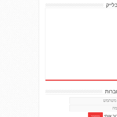
לייק
רות
ור אותי