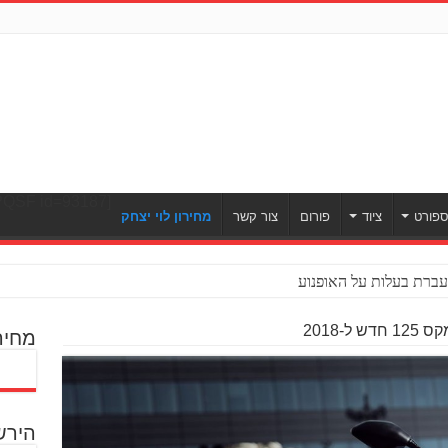
[ULWPQSF id=93187]
פורט
ציוד
פורום
צור קשר
מחירון לוי יצחק
ברת בעלות על האופנוע
ל-2018
מחיר
הירש