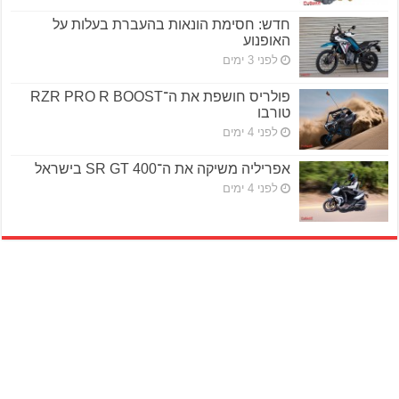
חדש: חסימת הונאות בהעברת בעלות על
האופנוע
לפני 3 ימים
פולריס חושפת את ה־RZR PRO R BOOST
טורבו
לפני 4 ימים
אפריליה משיקה את ה־SR GT 400 בישראל
לפני 4 ימים