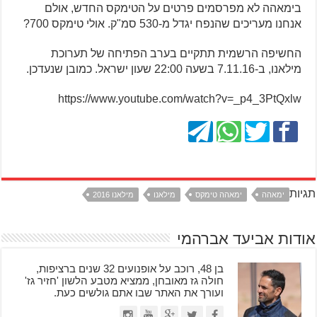
בימאהה לא מפרסמים פרטים על הטימקס החדש, אולם
אנחנו מעריכים שהנפח יגדל מ-530 סמ"ק. אולי טימקס 700?
החשיפה הרשמית תתקיים בערב הפתיחה של תערוכת
מילאנו, ב-7.11.16 בשעה 22:00 שעון ישראל. כמובן שנעדכן.
https://www.youtube.com/watch?v=_p4_3PtQxlw
תגיות
ימאהה
ימאהה טימקס
מילאנו
מילאנו 2016
אודות אביעד אברהמי
בן 48, רוכב על אופנועים 32 שנים ברציפות,
חולה גז מאובחן, ממציא מטבע הלשון 'חזיר גז'
ועורך את האתר שבו אתם גולשים כעת.