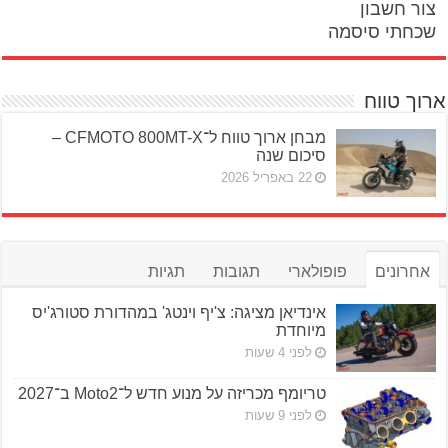
צור חשבון
שכחתי סיסמה
ארוך טווח
מבחן ארוך טווח ל־CFMOTO 800MT-X –
סיכום שנה
22 באפריל 2026
אחרונים
פופולארי
תגובות
תגיות
אינדיאן מציגה: צ'יף וינטג' במהדורת סטורג'יס
מיוחדת
לפני 4 שעות
טריומף מכריזה על מנוע חדש ל־Moto2 ב־2027
לפני 9 שעות