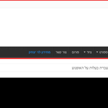
[ULWPQSF id=93187]
ספורט
ציוד
פורום
צור קשר
מחירון לוי יצחק
ברת בעלות על האופנוע