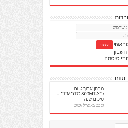
רות
ור אותי
חשבון
תי סיסמה
 טווח
מבחן ארוך טווח
ל־CFMOTO 800MT-X –
סיכום שנה
22 באפריל 2026