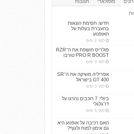
ונים
פופולארי
תגובות
ות
חדש: חסימת הונאות
בהעברת בעלות על
האופנוע
לפני 2 ימים
פולריס חושפת את ה־RZR
PRO R BOOST טורבו
לפני 3 ימים
אפריליה משיקה את ה־SR
GT 400 בישראל
לפני 3 ימים
ביולי: 7 רוכבים נהרגו על
דו־גלגלי
לפני 5 ימים
האם רכיבה על אופנוע היא
גם אימון למוח ולגוף?