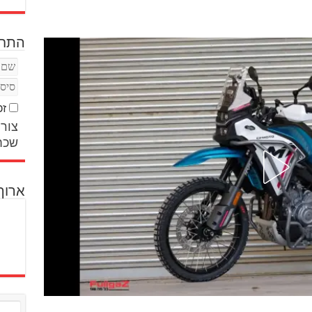
התחב
זכ
צור 
שכח
ארוך