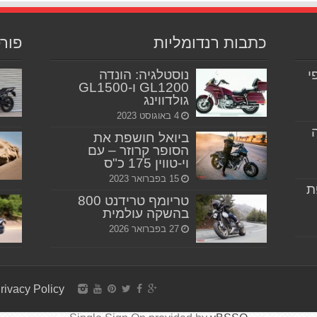
כתבות רנדומליות
פור
יפי
נוסטלגיה: הונדה
GL1200 ו-GL1500
גולדווינג
4 באוגוסט 2023
ביואל חושפת את
הסופר קרוזר – עם
וי-טווין 175 כ"ס
15 בפברואר 2023
ת
טריומף טרידנט 800
בהשקה עולמית
27 בפברואר 2026
rivacy Policy