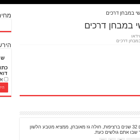
מחיר
ידאו
הירש
שם
כתו
דוא
אנ
בן 48, רוכב על אופנועים 32 שנים ברציפות, חולה גז מאובחן, ממציא מטבע הלשון
ר שבו אתם גולשים כעת.