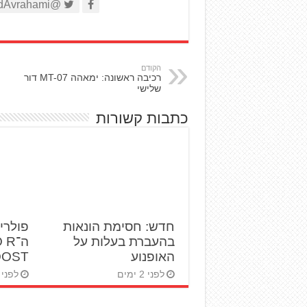
@AviadAvrahami
הקודם
רכיבה ראשונה: ימאהה MT-07 דור
שלישי
כתבות קשורות
חדש: חסימת הונאות
פולרי
בהעברת בעלות על
ה־R
האופנוע
BOOST ט
לפני 2 ימים
לפני 3 ימים