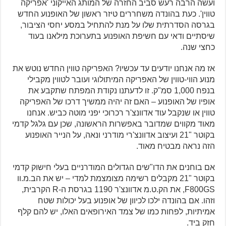
ועשה הרבה רעש סביב החזרה של המותג האייקוני 'אפריקה
טווין'. כעת בהונדה משחררים טיזר ראשון של האופנוע החדש
בגרסה הסדרתית שלו על מנת להתחיל במסע יחסי הציבור,
שיסתיים ודאי עם חשיפת האופנוע בתערוכת מילאנו בעוד
כחצי שנה.
אז מה אנחנו יודעים עד עכשיו? האפריקה טווין החדש נוטש את
מנוע הווי-טווין של האפריקה המיתולוגי ועובר לטווין מקבילי
בנפח 1,000 סמ"ק. זו לדעתנו נקודת המפתח שתקבע את
אופיו של האופנוע – האם זה יהיה ממשיך דרכו של האפריקה
טווין או שנקבל עוד אדוונצ'ר רכרוכי יפני מוטה כביש. אנחנו
מאוד מקווים שמדובר באפשרות הראשונה, שכן עם גלגל קדמי
בקוטר "21 ועיצוב אדוונצ'רי מודרני ונאה, על הנייר האופנוע
הזה נראה מבטיח מאוד.
אם בוחנים את הדו"שים הגדולים המודרניים בעלי חישוק קדמי
בקוטר "21 מקבלים רשימה מצומצמת למדי – יש את הב.מ.וו
F800GS, את הק.ט.מ אדוונצ'ר 1190 בגרסת ה-R הקרבית,
וזהו. אם בהונדה ילכו לכיוון של אופנוע בעל יכולות שטח
אמיתיות, לפחות כמו של צמד האירופאים האלו, יש להם קלף
חזק ביד.