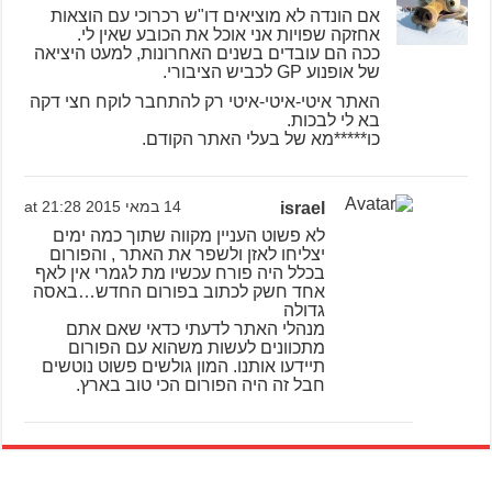
אם הונדה לא מוציאים דו"ש רכרוכי עם הוצאות
אחזקה שפויות אני אוכל את הכובע שאין לי.
ככה הם עובדים בשנים האחרונות, למעט היציאה
של אופנוע GP לכביש הציבורי.
האתר איטי-איטי-איטי רק להתחבר לוקח חצי דקה
בא לי לבכות.
כו*****מא של בעלי האתר הקודם.
israel
14 במאי 2015 at 21:28
לא פשוט העניין מקווה שתוך כמה ימים
יצליחו לאזן ולשפר את האתר , והפורום
בכלל היה פורח עכשיו מת לגמרי אין לאף
אחד חשק לכתוב בפורום החדש…באסה
גדולה
מנהלי האתר לדעתי כדאי שאם אתם
מתכוונים לעשות משהוא עם הפורום
תיידעו אותנו. המון גולשים פשוט נוטשים
חבל זה היה הפורום הכי טוב בארץ.