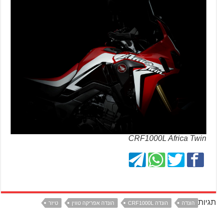
CRF1000L Africa Twin
תגיות
הונדה
הונדה CRF1000L
הונדה אפריקה טווין
טיזר