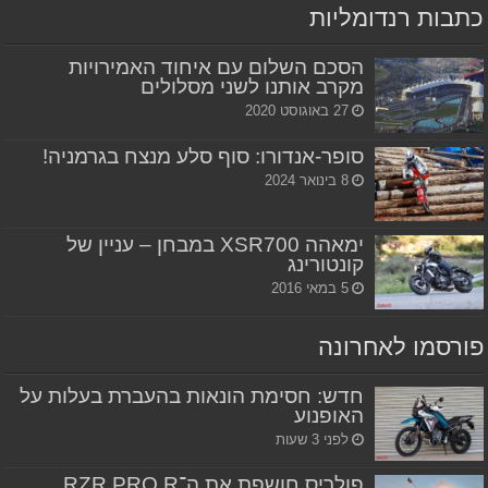
כתבות רנדומליות
הסכם השלום עם איחוד האמירויות
מקרב אותנו לשני מסלולים
27 באוגוסט 2020
סופר-אנדורו: סוף סלע מנצח בגרמניה!
8 בינואר 2024
ימאהה XSR700 במבחן – עניין של
קונטורינג
5 במאי 2016
פורסמו לאחרונה
חדש: חסימת הונאות בהעברת בעלות על
האופנוע
לפני 3 שעות
פולריס חושפת את ה־RZR PRO R