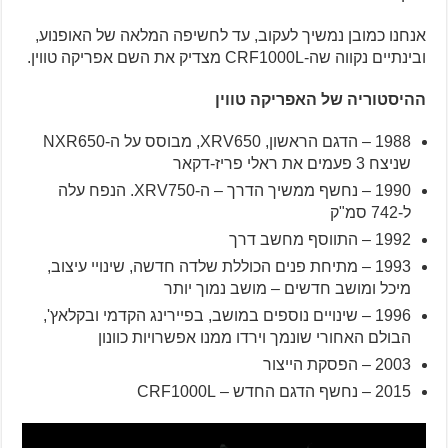
אנחנו כמובן נמשיך לעקוב, עד לחשיפה המלאה של האופנוע,
ובינתיים נקווה שה-CRF1000L מצדיק את השם אפריקה טווין.
ההיסטוריה של האפריקה טווין
1988 – הדגם הראשון, XRV650, מבוסס על ה-NXR650
שניצח 3 פעמים את ראלי פריז-דקאר
1990 – נחשף ממשיך הדרך – ה-XRV750. הנפח עלה
ל-742 סמ"ק
1992 – התווסף מחשב דרך
1993 – מתיחת פנים הכוללת שלדה חדשה, שינויי עיצוב,
מיכל ומושב חדשים – מושב נמוך יותר
1996 – שינויים נוספים במושב, בפיירינג הקדמי ובקלאץ',
הבולם האחורי שונמך וירדו ממנו אפשרויות כוונון
2003 – הפסקת הייצור
2015 – נחשף הדגם החדש – CRF1000L