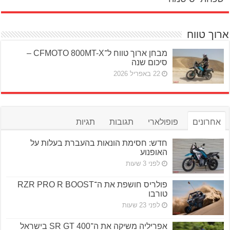
ארוך טווח
מבחן ארוך טווח ל־CFMOTO 800MT-X –
סיכום שנה
22 באפריל 2026
אחרונים
פופולארי
תגובות
תגיות
חדש: חסימת הונאות בהעברת בעלות על
האופנוע
לפני 3 שעות
פולריס חושפת את ה־RZR PRO R BOOST
טורבו
לפני 23 שעות
אפריליה משיקה את ה־SR GT 400 בישראל