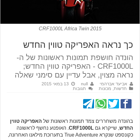
2015 CRF1000L Africa Twin
כך נראה האפריקה טווין החדש
הונדה חושפת תמונות ראשונות של ה-
CRF1000L - האפריקה טווין החדש;
נראה מצוין, אבל עדיין עם סימני שאלה
אביעד אברהמי
null
13 במאי 2015
חדשות
,
מכונות
תגובות
בהונדה משחררים צמד תמונות ראשונות של
האפריקה טווין
החדש
, שייקרא גם
CRF1000L
. האופנוע נחשף לראשונה
כקונספט שנקרא True Adventure בתערוכת מילאנו האחרונה,