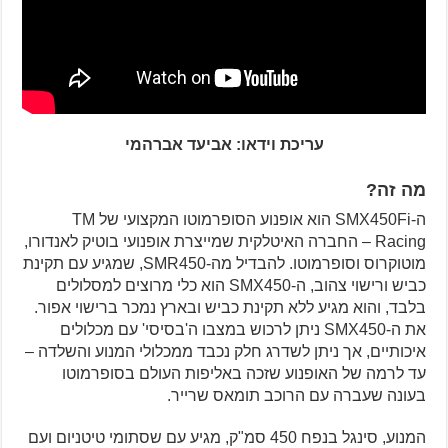
עריכת וידאו: אביעד אברהמי
מה זה?
ה-SMX450Fi הוא אופנוע הסופרמוטו המקצועי של TM
Racing – החברה האיטלקית שמייצרת אופנועי בוטיק לאנדורו,
מוטוקרוס וסופרמוטו. להבדיל מה-SMR450, שמגיע עם תקינת
כביש ורישוי צהוב, ה-SMX450 הוא כלי מרוצים למסלולים
בלבד, והוא מגיע ללא תקינת כביש ובארץ נמכר ברישוי אפור.
את ה-SMX450 ניתן לרכוש במצבו ה'בסיסי' עם מכלולים
איכותיים, אך ניתן לשדרג חלק נכבד ממכלולי המנוע והשלדה –
עד לרמה של האופנוע שזכה באליפות העולם בסופרמוטו
בעונה שעברה עם הרוכב תומאס שרייר.
המנוע, סינגל בנפח 450 סמ"ק, מגיע עם שסתומי טיטניום ועם