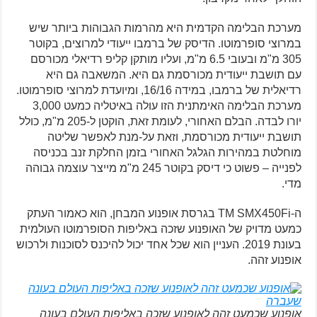
מערכת הבלימה הקדמית היא מהרמות הגבוהות ביותר שיש
במרוצי סופרמוטו. הדיסק של ברמבו ייעודי למרוצים, בקוטר
305 מ"מ ובעובי 6.5 מ"מ, ועליו מותקן קליפ רדיאלי מכורסם
עם תושבת ייעודית מכורסמת גם היא. המשאבה גם היא
רדיאלית של ברמבו, במידה 16/16, ומיועדת למרוצי סופרמוטו.
מערכת הבלימה האימתנית הזו עולה באיטליה כמעט 3,000
יורו לבדה. הבלם האחורי, לעומת זאת, הוקטן ל-205 מ"מ, כולל
תושבת ייעודית מכורסמת, וזאת על-מנת לאפשר שליטה
מוחלטת במהירות הגלגל האחורי בזמן החלקת זנב בכניסה
לפנייה – פשוט כי דיסק בקוטר 245 מ"מ מייצר עוצמה גבוהה
מדי.
ה-TM SMX450Fi בגרסת אופנוע המבחן, הוא כאמור העתק
כמעט מדויק של האופנוע שזכה באליפות הסופרמוטו העולמית
בעונת 2019. העניין הוא שכל אחד יכול להיכנס לסוכנות ולרכוש
אופנוע זהה.
אופנוע שכמעט זהה לאופנוע שזכה באליפות העולם בעונה