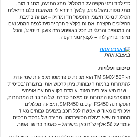
כדי לקזז זמני הקפה על המסלול. מתג התנעה, מתג דימום,
מתג מפות ניהול מנוע, קלאץ' הידראולי ומשאבת בלם רדיאלית
הכוללת מיכל חיצוני. התפעול חד ומדויק – אם זה בתיבת
ההילוכים הקצרה, אם זה בקלאץ' הרך יחסית לנפח המנוע ואם
זה במנופים והרגליות. הכל באופנוע הזה צועק 'רייסינג', והכל
מיועד בדיוק לזה – לקצץ זמני הקפה.
באצבע אחת
סיכום ועלויות
ה-TM SMX450Fi הוא מכונת סופרמוטו מקצועית שמיועדת
להתחרות ברמות הגבוהות. ניתן לרכוש אותו בתצורה 'בסיסית'
– שגם היא איכותית מאוד ועומדת בקו אחת עם אופנועי
הסופרמוטו התחרותיים מייצור סדרתי של החברות המתחרות,
הוסקוורנה FS450 וק.ט.מ SMR450, ומציעה מכלולים
איכותיים מאוד שיאפשרו לכל רוכב ביצועים גבוהים מאוד,
מהטובים שיש בעולם הסופרמוטו. מחירה של גרסת הבסיס
עומד על 56 אלף ש"ח כאן בישראל – כאמור ברישוי אפור.