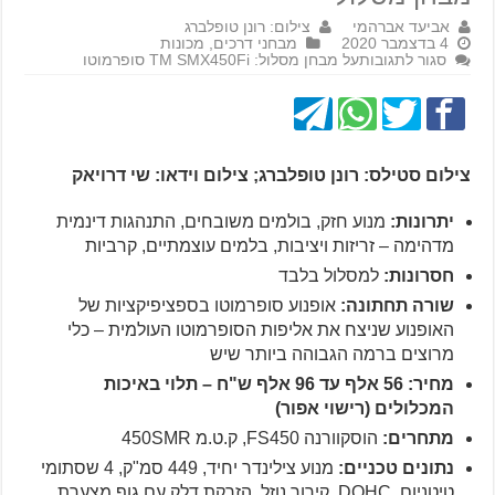
אביעד אברהמי
צילום: רונן טופלברג
4 בדצמבר 2020
מבחני דרכים
,
מכונות
סגור לתגובות
על מבחן מסלול: TM SMX450Fi סופרמוטו
צילום סטילס: רונן טופלברג; צילום וידאו: שי דרויאק
יתרונות:
מנוע חזק, בולמים משובחים, התנהגות דינמית
מדהימה – זריזות ויציבות, בלמים עוצמתיים, קרביות
חסרונות:
למסלול בלבד
שורה תחתונה:
אופנוע סופרמוטו בספציפיקציות של
האופנוע שניצח את אליפות הסופרמוטו העולמית – כלי
מרוצים ברמה הגבוהה ביותר שיש
מחיר: 56 אלף עד 96 אלף ש"ח – תלוי באיכות
המכלולים (רישוי אפור)
מתחרים:
הוסקוורנה FS450, ק.ט.מ 450SMR
נתונים טכניים:
מנוע צילינדר יחיד, 449 סמ"ק, 4 שסתומי
טיטניום, DOHC, קירור נוזל, הזרקת דלק עם גוף מצערת