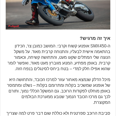
איך זה מרגיש?
ה-SMX450 אופנוע קשוח וקרבי. המושב כמובן צר, הכידון
בהתאמה אישית לבעליו, והתנוחה קרבית מאוד. על משקל
הנוצה שלי המתלים שקעו מעט, והתחושה קשיחה, וכאמור
קרבית. באופן מפתיע, המנוע מווברץ מעט מאוד, ואפשר לומר
שהוא אפילו חלק למדי – בטח ביחס לסינגלים בנפח הזה.
מיכל הדלק שנמצא מאחור עוזר למרכז הכובד, והתחושה היא
של אופנוע שמשכיב בקלות ומתרומם בקלות – נשלט ומתמסר
באופן מוחלט לפקודות הרוכב. גם המשקל הכללי נמוך, ותורם
לכך גם מרכז הכובד הנמוך שנובע ממערכת הבולמים
המקוצרת.
סביבת הרוכב ספרטנית ולא כוללת שום דבר פרט למה שצריך