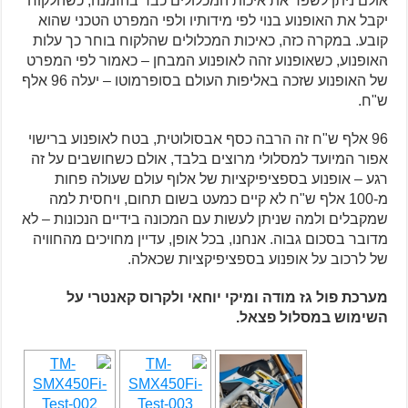
אולם ניתן לשפר את איכות המכלולים כבר בהזמנה, כשהלקוח
יקבל את האופנוע בנוי לפי מידותיו ולפי המפרט הטכני שהוא
קובע. במקרה כזה, כאיכות המכלולים שהלקוח בוחר כך עלות
האופנוע, כשאופנוע זהה לאופנוע המבחן – כאמור לפי המפרט
של האופנוע שזכה באליפות העולם בסופרמוטו – יעלה 96 אלף
ש"ח.
96 אלף ש"ח זה הרבה כסף אבסולוטית, בטח לאופנוע ברישוי
אפור המיועד למסלולי מרוצים בלבד, אולם כשחושבים על זה
רגע – אופנוע בספציפיקציות של אלוף עולם שעולה פחות
מ-100 אלף ש"ח לא קיים כמעט בשום תחום, ויחסית למה
שמקבלים ולמה שניתן לעשות עם המכונה בידיים הנכונות – לא
מדובר בסכום גבוה. אנחנו, בכל אופן, עדיין מחויכים מהחוויה
של לרכוב על אופנוע בספציפיקציות שכאלה.
מערכת פול גז מודה ומיקי יוחאי ולקרוס קאנטרי על
השימוש במסלול פצאל.