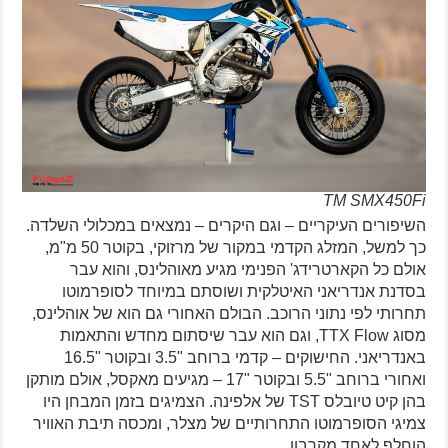
TM SMX450Fi
השיפורים העיקריים – וגם היקרים – נמצאים במכלולי השלדה.
כך למשל, המזלג הקדמי במקור של מרזוקי, בקוטר 50 מ"מ,
אולם כל הקארטרידג' הפנימי מגיע מאוהלינס, והוא עבר
בסדנת אנדריאני האיטלקית ושוסתם במיוחד לסופרמוטו
תחרותי לפי נתוני הרוכב. הבולם האחורי גם הוא של אוהלינס,
מסוג TTX Flow, וגם הוא עבר שיסתום מחדש והתאמות
באנדריאני. החישוקים – קדמי ברוחב "3.5 ובקוטר "16.5
ואחורי ברוחב "5.5 ובקוטר "17 – מגיעים מאקסל, אולם מותקן
בהן קיט טיובלס TST של אלפינה. הצמיגים בזמן המבחן היו
צמיגי הסופרמוטו התחרותיים של מצלר, ומכסה תיבת האוויר
הוחלף לאחד מקרבון.