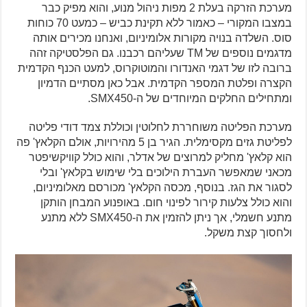
מערכת הזרקה בעלת 2 מפות ניהול מנוע, והוא מפיק כבר
במצבו המקורי – כאמור ללא תקינת כביש – כמעט 70 כוחות
סוס. השלדה בנויה מקורות אלומיניום, ואנחנו מכירים אותה
מדגמים נוספים של TM שעליהם רכבנו. גם הפלסטיקה זהה
ברובה לזו של דגמי האנדורו והמוטוקרוס, למעט הכנף הקדמית
הקצרה ופלטת המספר הקדמית. אבל כאן מסתיים הדמיון
ומתחילים החלקים המיוחדים של ה-SMX450.
מערכת הפליטה משוחררת לחלוטין וכוללת צמד דודי פליטה
לפליטת גזים מקסימלית. הגיר בן 5 מהירויות, אולם הקלאץ' פה
הוא קלאץ' מחליק למרוצים של אדלר, והוא כולל קוויקשיפטר
מכאני שמאפשר העברת הילוכים בלי שימוש בקלאץ' ובלי
לסגור את הגז. בנוסף, מכסה הקלאץ' מכורסם מאלומיניום,
והוא כולל צלעות קירור לפינוי חום. באופנוע המבחן הותקן
מתנע חשמלי, אך ניתן להזמין את ה-SMX450 ללא מתנע
ולחסוך קצת משקל.