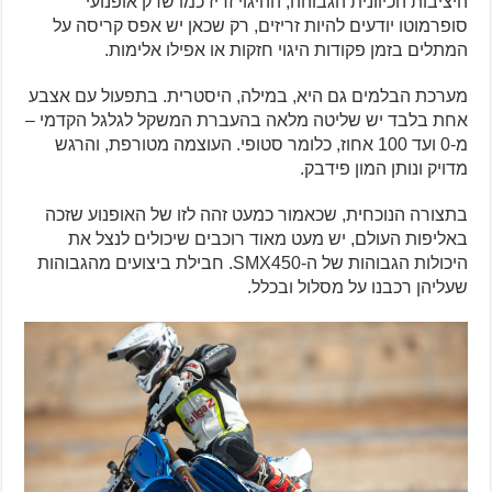
היציבות הכיוונית הגבוהה, ההיגוי זריז כמו שרק אופנועי
סופרמוטו יודעים להיות זריזים, רק שכאן יש אפס קריסה על
המתלים בזמן פקודות היגוי חזקות או אפילו אלימות.
מערכת הבלמים גם היא, במילה, היסטרית. בתפעול עם אצבע
אחת בלבד יש שליטה מלאה בהעברת המשקל לגלגל הקדמי –
מ-0 ועד 100 אחוז, כלומר סטופי. העוצמה מטורפת, והרגש
מדויק ונותן המון פידבק.
בתצורה הנוכחית, שכאמור כמעט זהה לזו של האופנוע שזכה
באליפות העולם, יש מעט מאוד רוכבים שיכולים לנצל את
היכולות הגבוהות של ה-SMX450. חבילת ביצועים מהגבוהות
שעליהן רכבנו על מסלול ובכלל.