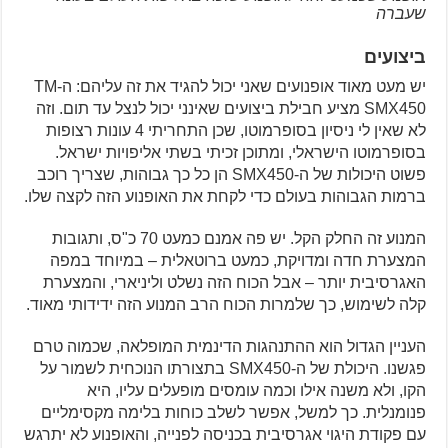
שעברה
ביצועים
יש מעט מאוד אופנועים שאני יכול להגיד את זה עליהם: ה-TM
SMX450 מציע חבילת ביצועים שאינני יכול לנצל עד תום. וזה
לא שאין לי ניסיון בסופרמוטו, שכן התחריתי 4 עונות רצופות
בסופרמוטו הישראלי, ומתוכן זכיתי בשתי אליפויות ישראל.
פשוט היכולות של ה-SMX450 הן כל כך גבוהות, שצריך רוכב
ברמות הגבוהות בעולם כדי לקחת את האופנוע הזה לקצה שלו.
המנוע זה החלק הקל. יש פה אמנם כמעט 70 כ"ס, ותגובות
המצערת חדה ומדויקת, כמעט ברוטאלית – במיוחד במפה
האגרסיבית יותר – אבל הכוח הזה נשלט וליניארי, והמצערת
קלה לשימוש, כך שלמרות הכוח הרב המנוע הזה ידידותי מאוד.
העניין הגדול הוא ההתנהגות הדינמית המופלאה, שכמוה טרם
פגשנו. היכולת של ה-SMX450 בתצורתו הנוכחית לשמור על
הקו, ולא משנה אילו וכמה עומסים מופעלים עליו, היא
פנומנלית. כך למשל, אפשר לשלב כוחות בלימה מקסימליים
עם פקודת היגוי אגרסיבית בכניסה לפנייה, והאופנוע לא יתרגש