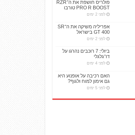
פולריס חושפת את ה־RZR
PRO R BOOST טורבו
לפני 2 ימים
אפריליה משיקה את ה־SR
GT 400 בישראל
לפני 2 ימים
ביולי: 7 רוכבים נהרגו על
דו־גלגלי
לפני 4 ימים
האם רכיבה על אופנוע היא
גם אימון למוח ולגוף?
לפני 5 ימים