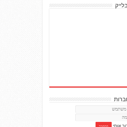
לייק
רות
ור אותי