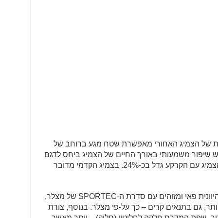
ית של הצמיג האחורי מאפשרת שטח מגע ברוחב של
 יש שיפור משמעותי באורך החיים של הצמיג ביחס לדגם
היוצא, ה-M7 RR, שכן שטח המגע של הצמיג עם הקרקע גדל בכ-24%. בצמיג הקדמי מדובר
החריצים במדרס, שמזכירים את האות היוונית פאי ומזוהים עם סדרת ה-SPORTEC של מצלר,
ר, גם בתנאים קרים – כך על-פי מצלר. בנוסף, צורת
ור, שפת המדרס חלקה לחלוטין (סליק) – יותר מאשר