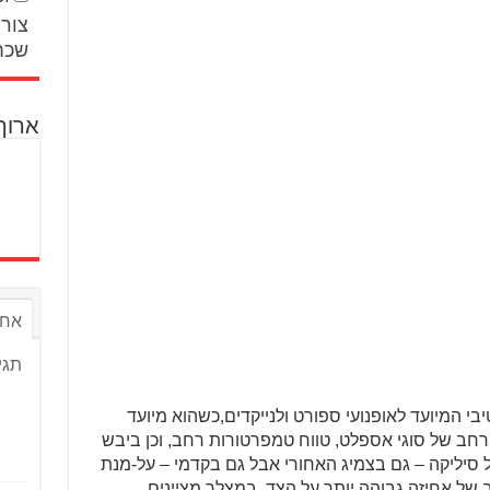
צור 
שכח
ארוך
אחר
תגי
 צמיג ספורטיבי המיועד לאופנועי ספורט ולנייקדים,כשהוא מיועד
רחב של סוגי אספלט, טווח טמפרטורות רחב, וכן ביבש
 סיליקה – גם בצמיג האחורי אבל גם בקדמי – על-מנת
 של אחיזה גבוהה יותר על הצד. במצלר מציינים