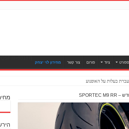
[ULWPQSF id=93187]
פורט
ציוד
פורום
צור קשר
מחירון לוי יצחק
ברת בעלות על האופנוע
SPORTEC 
מחיר
הירש