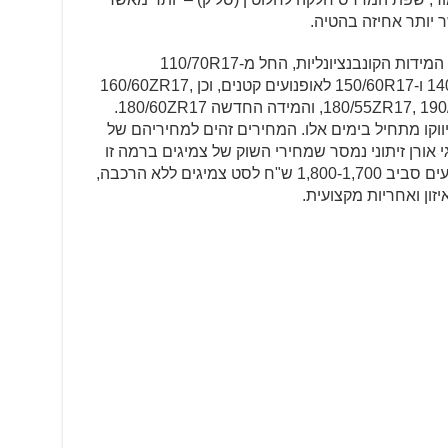
המצלר SPORTEC M9 RR מיוצר בכל המידות הקונבנציונליות, החל מ-110/70R17
ו-120/70ZR17 לקדמיים, דרך 140/70R17 ו-150/60R17 לאופנועים קטנים, וכן 160/60ZR17,
180/55ZR17, 190/50ZR17, 190/55ZR17, 200/55ZR15, והמידה החדשה 180/60ZR17.
ווקו מתחיל בימים אלו. המחירים זהים למחיריהם של
י מדגם דיאבלו רוסו 3. מצמיגי אורן זיתוני נמסר שמחירי השוק של צמיגים ברמה זו
במידות 120/70ZR17 ו-180/55ZR17 נעים סביב 1,800-1,700 ש"ח לסט צמיגים ללא הרכבה,