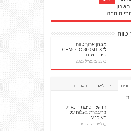
חשבון
תי סיסמה
 טווח
מבחן ארוך טווח
ל־CFMOTO 800MT-X –
סיכום שנה
22 באפריל 2026
ונים
פופולארי
תגובות
ות
חדש: חסימת הונאות
בהעברת בעלות על
האופנוע
לפני 23 שעות