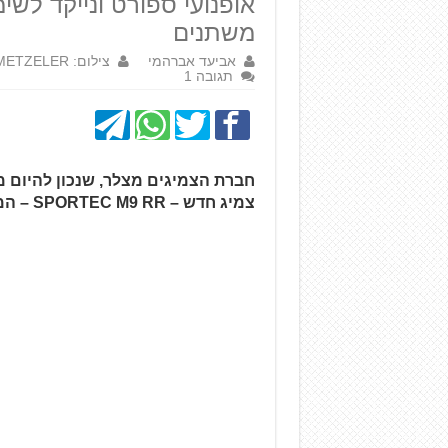
אופנועי ספורט ונייקד לשימ
משתנים
אביעד אברהמי
צילום: METZELER
תגובה 1
חברת הצמיגים מצלר, שנכון להיום מ
צמיג חדש – SPORTEC M9 RR – המחליף את ה-SPORTEC M7 RR.