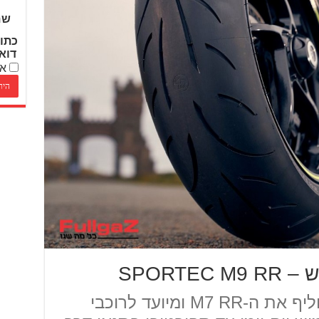
שם
כתו
דוא
אנ
SPORT
ה-SPORTEC M9 RR מחליף את ה-M7 RR ומיועד לרוכבי