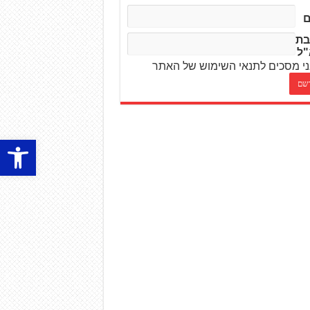
בת
"ל
י מסכים לתנאי השימוש של האתר
פתח סרגל