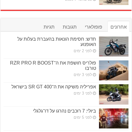
אחרונים
פופולארי
תגובות
תגיות
חדש: חסימת הונאות בהעברת בעלות על
האופנוע
לפני 2 ימים
פולריס חושפת את ה־RZR PRO R BOOST
טורבו
לפני 3 ימים
אפריליה משיקה את ה־SR GT 400 בישראל
לפני 3 ימים
ביולי: 7 רוכבים נהרגו על דו־גלגלי
לפני 5 ימים