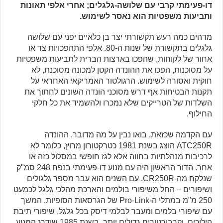
דו-פעימתי קרבי עם שלושה-גלגלים; אחרי אלפי תאונות
ותביעות משפטיות הוא נאסר לשימוש.
מדהים כמה רעש תקשורתי יצר בן כלאיים יפני עם שלושה
גלגלים בתקשורת של שנות ה-80. אלפי התהפכויות צד או
אחור של לקוחות, שהפכו בארצות הברית לתביעות משפטיות
על מסוכנות, הפכו את ההונדה הקטן למכונה מסוכנת, לא
חוקית ואסורה לשימוש. הרגולטור האמריקאי האחראי על
תקנות הבטיחות אף דרש מסוכני הונדה השונים לחתוך את
השלדות של הטרייקים שלא נמכרו ולהשמיד את כל חלקי
החילוף.
עם הקדמה שכזאת, בואו נבין על מה מדובר. ההונדה
ATC250R הוצג בשנת 1981 כטרקטורון מרוץ, כלומר לא
לרכיבות מנהלתיות בחווה אלא לגז חופשי במסלול כזה או
אחר. הדור הראשון היה עם מנוע דו-פעימתי בנפח 248 סמ"ק
שנלקח מה-CR250R. עם השנים הוא עבר מספר גלגולים
ושיפורים – החל משיפורי בולמים והארכת מהלכי גלגל לכמעט
250 מ"מ במתלי ה-Pro-Link של הגרסאות הסופיות, המשך
עם שיפורי בלמים ומעבר לבלמי דיסק בכל גלגל, שיפורי תיבת
הילוכים, וקרבורטורים גדולים יותר. בשנת 1985 שודרג המנוע