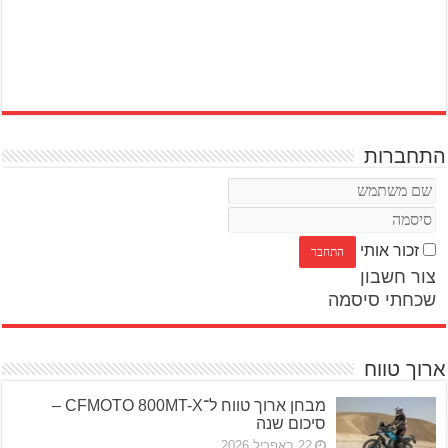
התחברות
זכור אותי
צור חשבון
שכחתי סיסמה
ארוך טווח
מבחן ארוך טווח ל־CFMOTO 800MT-X –
סיכום שנה
22 באפריל 2026