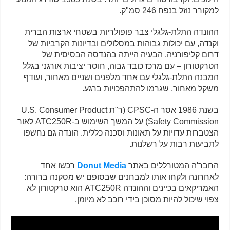
למקורר נוזל בנפח 246 סמ"ק.
ההונדה התלת-גלגלי צבר פופולריות בשטחי ארצות הברית
וקנדה, עם יכולות גבוהות במסלולים ובדיונות הקרביות של
דרום קליפורניה. הבעיה הייתה בהנדסה הבסיסית של
הטרקטורון – עם מרכז כובד גבוה, חוסר יציבות אורגני בגלל
המבנה התלת-גלגלי עם אחד מלפנים ושניים מאחור, ועודף
משקל מאחור, שגרמו להתהפכויות ברגע.
בשנת 1986 אסר ה-CPSC (ר"ת U.S. Consumer Product
Safety Commission) על המשך השימוש ב-ATC250R לאור
הצטברות עדויות על תאונות וסכנה כללית. הונדה גם נחשפו
לתביעות רבות על רשלנות.
החבר'ה המטורללים באתר
Donut Media
רכשו אחד
לאחרונה ולקחו אותו למבחנים שבסופם יש מסקנה ברורה:
האמריקאים בכיינים וההונדה ATC250R הוא טרקטורון לא
צפוי שיכול להיות מסוכן בידי רוכב לא מיומן.