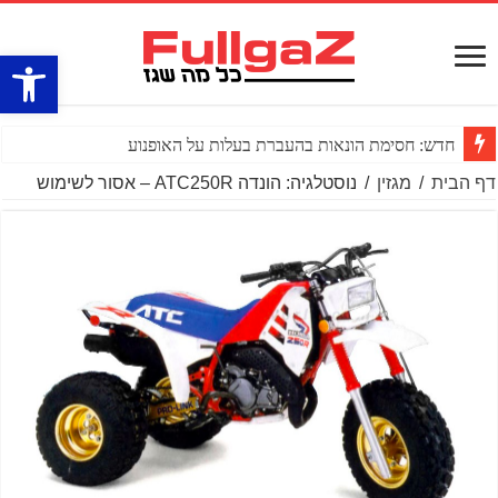
פתח סרגל
חדש: חסימת הונאות בהעברת בעלות על האופנוע
דף הבית
/
מגזין
/
נוסטלגיה: הונדה ATC250R – אסור לשימוש