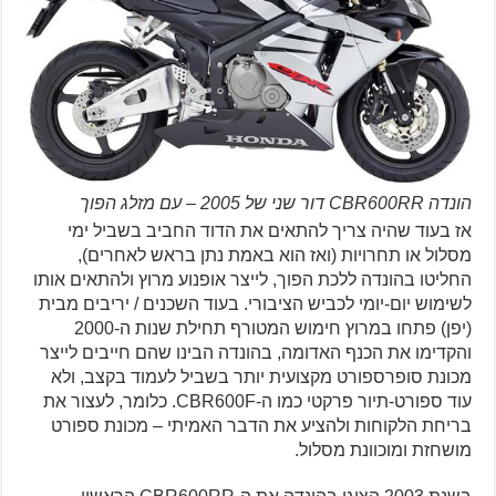
הונדה CBR600RR דור שני של 2005 – עם מזלג הפוך
אז בעוד שהיה צריך להתאים את הדוד החביב בשביל ימי
מסלול או תחרויות (ואז הוא באמת נתן בראש לאחרים),
החליטו בהונדה ללכת הפוך, לייצר אופנוע מרוץ ולהתאים אותו
לשימוש יום-יומי לכביש הציבורי. בעוד השכנים / יריבים מבית
(יפן) פתחו במרוץ חימוש המטורף תחילת שנות ה-2000
והקדימו את הכנף האדומה, בהונדה הבינו שהם חייבים לייצר
מכונת סופרספורט מקצועית יותר בשביל לעמוד בקצב, ולא
עוד ספורט-תיור פרקטי כמו ה-CBR600F. כלומר, לעצור את
בריחת הלקוחות ולהציע את הדבר האמיתי – מכונת ספורט
מושחזת ומוכוונת מסלול.