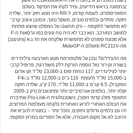
בשנת 2003 הציגו בהונדה את ה-CBR600RR הראשון
)בתמונה בראש הידיעה), ומיד לקחו את המיקוד בעולם
הסופרספורט. לעומת קודמו, ל-RR היה מנוע חזק יותר, שלדה
חזקה, מתלים ובלמים טובים, משקל נמוך, וכמובן עיצוב קרבי
לא מתפשר לתקופה – ורק תחשבו על המפלט שיוצא מתחת
למושב המורכב. הוא כבר לא היה נוח ונעים כמו גרסאות ה-F
אלא מכונת ספורט לא מתפשרת שלקחה את הד.נ.א (והעיצוב)
מה-RC211V ומעולם ה-MotoGP.
מה ההבדלים? ובכן על פלטפורמת מנוע הארבעה צילינדרים
בשורה וקירור נוזל נוספה הזרקת דלק משודרגת, פרופיל קרבי
יותר לצילינדרים, 117 כוחות סוס ב-13,000 סל"ד וקו אדום
ב-15,000 סל"ד (לעומת 110 כ"ס ב-12,500 סל"ד ב-F4i
המקביל), 6.5 קג"מ ב-11,000 סל"ד, 170 ק"ג, שלדה חזקה
וקלה יותר, בולמים אגרסיביים יותר ומתכווננים (רק ב-2005
התווסף מזלג קדמי הפוך), כשטכנולוגית ה-Pro-Link שחיברה
את הבולם האחורי לזרוע האחורית נלקחה מעולמות המרוצים.
היו גם בלמים גדולים וחזקים, והכל יותר – במטרה להביא את
הרוכב לא אל מקום העבודה, אלא אל הפודיום במרוץ המקומי.