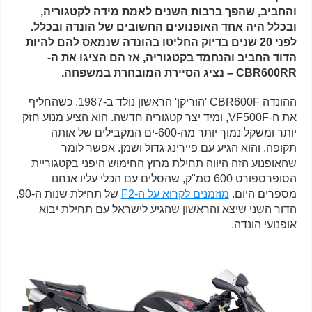
והחביב, שהפך ברבות השנים לאמת מידה לקטגוריה,
ובכלל היה אחד האופנועים החשובים של הונדה ובכלל.
לפני 20 שנים בדיוק החליטו בהונדה שנמאס להם להיות
הדוד החביב והנחמד בקטגוריה, אז הם הציגו את ה-
CBR600RR – נציג הסיירת המובחרת במשפחה.
ההונדה CBR600F 'הוריקן' הראשון נולד ב-1987, כשהחליף
את ה-VF500F, ומיד יצר קטגוריה חדשה. הוא הציע מנוע חזק
יותר ומשקל נמוך יותר מה-600-ים המקבילים של אותה
תקופה, והוא הגיע עם פיירינג גדול ושמן. אפשר לומר
שהאופנוע הזה היווה תחילת מרוץ החימוש היפני בקטגוריית
הסופרספורט 600 סמ"ק, שהסלים עם הכלי עליו אנחנו
מספרים היום.
מוזמנים לקרוא על ה-F2
של תחילת שנות ה-90,
הדור השני שיצא והראשון שהגיע לישראל עם תחילת יבוא
אופנועי הונדה.