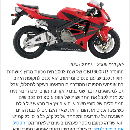
כאן דגם 2006 – זהה ל-2005
ההונדה CBR600RR של שנת 2003 היה מכונת מרוץ מושחזת
וחוקית לכביש, עם פנסים ומראות. הוא נכנס לתקופת הזהב
בה אופנועי הספורט המודרניים התאימו בעיקר למסלול, אבל
גם למשוגעים לדבר שמוכנים להקריב המון ברכיבה יום-יומית
על מנת לקבל את התחושות של אופנוע ספורט בכבישים
המפותלים של סופי השבוע. הוא פוצץ את הראש של כולם
כשיצא, והכניס את הונדה ואת שאר היצרנים לרכבת הרים
משוגעת של שדרוגים ומלחמה על כל ק"ג, כל כ"ס וכל קמ"ש.
הוא שודרג כמובן מספר פעמים בשנים שלאחר מכן,
הפסיק
את הייצור לגמרי
כשכולם הפסיקו לקנות אופנועי ספורט ולא