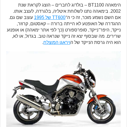
הימאהה BT1100 – בולדוג לחברים – הוצג לקראת שנת
2002. בימאהה נתנו לשלוחת איטליה, בלגרדה, לעצב אותו.
אם השם נשמע מוכר, זה כי ה־
TT600 של 1995
עוצב שם גם.
ההגדרה של האופנוע לא הייתה ברורה – קאסטום, קרוזר,
נייקד, היפר־נייקד, סופרספורט (כך לפי אתר ימאהה) או אופנוע
שרירים. מה שבסוף יצא זה נייקד שנראה טוב. בגדול, או לא,
הוא היה גרסת הנייקד של ה
ויראגו המוצלח
.