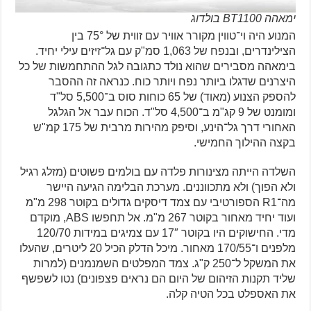
ימאהה BT1100 בולדוג
המנוע היה וי־טווין מקורר אוויר עם זווית של 75° בין
הצילינדרים, ובנפח של 1,063 סמ"ק עם גל־זיזים עילי יחיד.
בימאהה מסבירים שהוא נולד כתגובה לגל ההתחמשות של כל
היצרנים שדגלו ביותר נפח ויותר כוח. כנראה זה ההסבר
להספק הצנוע (מאוד) של 65 כוחות סוס ב־5,500 סל"ד
ומומנט של 9 קג"מ ב־4,500 סל"ד. הכוח עבר אל הגלגל
האחורי דרך גל־הינע, וסיפק מהירות מרבית של 175 קמ"ש
בקצה ההילוך החמישי.
השלדה הייתה מצינורות פלדה עם בולמים פשוטים (מזלג רגיל
ולא הפוך) ולא מתכווננים. מערכת הבלימה הגיעה היישר
מה־R1 הספורטיבי עם צמד דיסקים גדולים בקוטר 298 מ"מ
ועוד יחיד מאחור בקוטר 267 מ"מ. אל תחפשו ABS, מוקדם
מדי. החישוקים היו בקוטר 17″ עם צמיגים במידות 120/70
מלפנים ו־170/55 מאחור. מיכל הדלק הכיל 20 ליטרים, שהעלו
את המשקל ל־250 ק"ג. צמד המפלטים השמנמנים (למרות
שליד תקנות הזיהום של היום הם נראים פצפונים) נטו לשפשף
את האספלט בכל הטיה קלה.