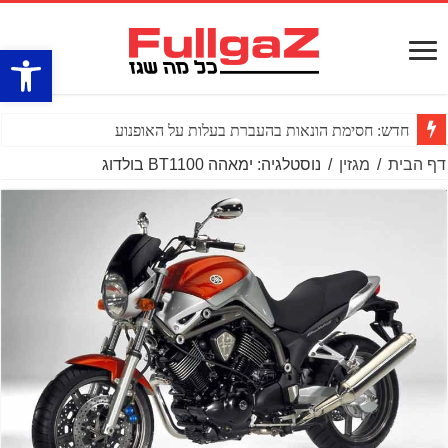
פתח סרגל
חדש: חסימת הונאות בהעברת בעלות על האופנוע
דף הבית
/
מגזין
/
נוסטלגיה: ימאהה BT1100 בולדוג