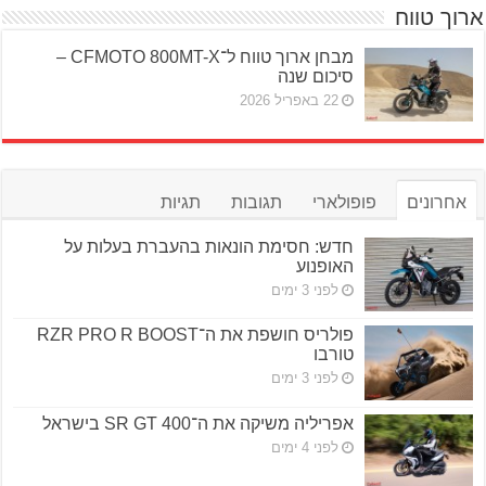
ארוך טווח
מבחן ארוך טווח ל־CFMOTO 800MT-X –
סיכום שנה
22 באפריל 2026
אחרונים
פופולארי
תגובות
תגיות
חדש: חסימת הונאות בהעברת בעלות על
האופנוע
לפני 3 ימים
פולריס חושפת את ה־RZR PRO R BOOST
טורבו
לפני 3 ימים
אפריליה משיקה את ה־SR GT 400 בישראל
לפני 4 ימים