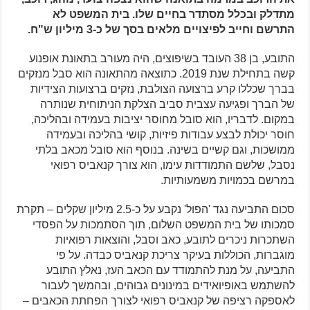
מתדלק ובכלל מסתדר בחיים שלו. בית המשפט לא
התרשם וחייב לפיצויים מלאים בסך של כ-3 מיליון ש"ח.
התובע, בן 38 העובד בשיפוצים, היה מעורב בתאונת אופנוע
קשה בתחילת שנת 2019. כתוצאה מהתאונה הוא סבל מנזקים
בברך שכללו קרע ברצועה הצולבת, נזקים ברצועות הצידיות
של הברך ופגיעה עצבית סביב הצלקת הניתוחית שנותרה
במקום. לדבריו, הוא סובל מחוסר יציבות בעמידה ובהליכה,
חוסר יכולת לבצע עבודות פיזיות, קושי בהליכה ובעמידה
ממושכות, וגם קשיים בשינה. בנוסף הוא סובל מכאב בלתי
נסבל, שלשם התמודדות עימו, הוא צורך קנאביס רפואי
במרשם בכמויות משמעותיות.
סכום התביעה נגד 'הפול' נקבע על כ-2.5 מיליון שקלים – תקרת
סמכותו של בית המשפט השלום, תוך הסתמכות על הפסדי
השתכרות ניכרים לתובע, כאב וסבל, והוצאות רפואיות
מוגברות, הכוללות בעיקר צריכת קנאביס כבדה. על פי
התביעה, על מנת להתמודד עם הכאב העז, נאלץ התובע
להשתמש באופיואידים במינונים גבוהים, ובהמשך לעבור
לאספקה רציפה של קנאביס רפואי לצורך הפחתת הכאבים –