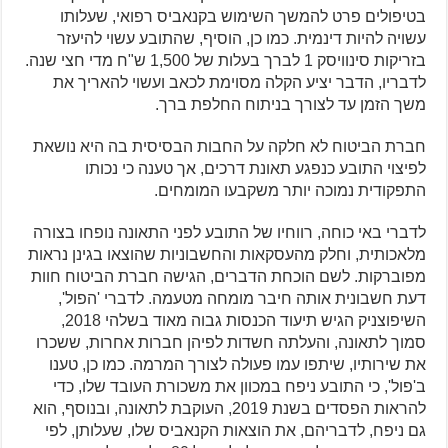
בטיפולים פרט להמשך השימוש בקנאביס רפואי, שעלותו
עשויה להיות דינמית. כמו כן, הוסיף, שהתובע עשוי להיעזר
בזריקות סינוויסק 1 לברך בעלות של 1,500 ש"ח מדי חצי שנה.
לדבריו, הדבר יציע הקלה מסוימת לכאב ועשוי להאריך את
משך הזמן עד לצורך בניתוח החלפת ברך.
חברת הביטוח לא חלקה על החבות הבסיסית בה היא נושאת
לפיצוי התובע כנפגע תאונת דרכים, אך טענה כי נכותו
התפקודית נמוכה יותר משקבעו המומחים.
לדברי באי כוחה, רווחיו של התובע לפני התאונה נופחו בצורה
מלאכותית, וחלק מהעסקאות והחשבוניות שהוצאו בגינן נראות
מפוברקות. לשם הוכחת הדברים, הגישה חברת הביטוח חוות
דעת חשבונית אותה חיבר מומחה מטעמה. לדברי 'הפול',
השיפוצניק הגיש תיעוד הכנסות גבוה מאוד בשלהי 2018,
סמוך לתאונה, והעלתה חשדות לפיהן חברות אחרות, ששכרו
את שירותיו, שיתפו עמו פעולה לצורך המרמה. כמו כן, טענו
ב'פול', כי התובע ניפח במכוון את משכורת העובד שלו, כדי
להראות הפסדים בשנת 2019, העוקבת לתאונה, ובנוסף, הוא
גם ניפח, לדבריהם, את הוצאות הקנאביס שלו, שעלותן, לפי