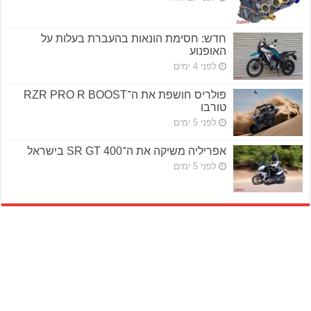
חדש: חסימת הונאות בהעברת בעלות על
האופנוע
לפני 4 ימים
פולריס חושפת את ה־RZR PRO R BOOST
טורבו
לפני 5 ימים
אפריליה משיקה את ה־SR GT 400 בישראל
לפני 5 ימים