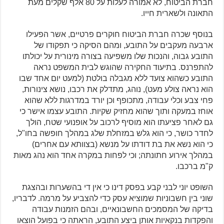
חברת הביטוח, לא אמורה לעלות על 80 אלף שקלים מעת
התאונה ולשארית חייו.
בנוסף שכרה חברת הביטוח חוקרים פרטיים, אשר הפעילו
ארבעה מעקבים על התובע, ומהם הסיקה כי תפקודו של
התובע גבוה, והנכות שלו משפיעה בצורה מינורית על יכולתו
להתפרנס. בתיעוד החקירה שהוגש לבית המשפט נראה
התובע כשהוא צועד ללא מגבלה בולטת (למעט יום אחד שבו
הוא נראה צולע מעט), נוהג, מתדלק את רכבו, נושא צינורות,
פחי צבע וכלי עבודה, מתכופף וכן יורד במדרגות ללא שהוא
אוחז במעקה ותוך שהוא מחזיק שקיות. התובע עצמו אישר כי
גם לאחר פציעתו הוא מוסיף לרכוב על אופנועי שטח, הולך
לחדר כושר, כי הוא גלש במזחלת שלג במהלך חופשה בחו"ל,
כי הוא נשא את בת דודתו על מנשא (בצוותא עם אחרים)
במהלך אירוע חתונתה; וכי לפחות במקרה אחד הוא נהג מאות
ק"מ ברכבו.
השופט יוני לבני קבע בפסק דינו כי אין די בהשערות ובהצגת
שוני בין חשבוניות שמוציא עסק כדי להצביע על מרמה. לדבריו,
בדיקה של המסמכים החשבונאיים, ובהם הזמנות עבודה
והפקדות בנקאיות אותן ביצע התובע, הראתה כי בפועל הוצאו