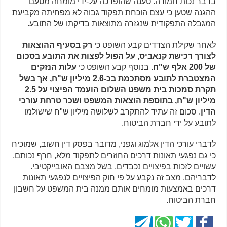
בדבר נכות חמורה. טענה שהופרכה על-ידי מומחה מטעם
ההגנה שטען כי עצם הוכחת תפקוד גבוה לא מפחיתה מקביעת
המגבלה התפקודית שנגזרה מתוצאות בדיקתו של התובע.
לאחר שקילת הצדדים קבע השופט כי
רק בסעיף ההוצאות
לצורך רכישת קנאביס, על הפול לפצות את התובע בסכום
של 200 אלף ש"ח
. בנוסף קבע השופט כי
עלות הנזקים
המצטברת לתובע מסתכמת בכ-2.6 מיליון ש"ח, אך בשל
תקרת סמכות בית משפט השלום הועמד הפיצוי על 2.5
מיליון ש"ח, בתוספת הוצאות המשפט ושכר טרחת עורכי
הדין
. סכום זה עתיד להתקרב לשלושה מיליון ש"ח שישולמו
לתובע על ידי חברת הביטוח.
לדברי עורכי הדין אלמוג וגפני, מדובר בפסק דין חשוב, שמוכיח
כי גם נפגעי תאונות דרכים החוזרים לתפקוד מלא, חרף נכותם,
עשויים לזכות בפיצויים נכבדים, בשל מצבם האובייקטיבי.
לדבריהם, מצב זה נקבע על פי חוק הפיצויים לנפגעי תאונות
דרכים באמצעות מומחים אותם ממנה בית המשפט על חשבון
חברת הביטוח.