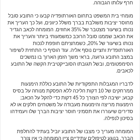
חרף עלותו הגבוהה.
מומחי בית המשפט בתחום האורתופדיה קבעו כי התובע סובל
מחוסר יציבות משולבת בברך משלל כיוונים, ועל כך העריך את
נכותו בשיעור מצטבר של 35% אחוזים. המומחה לכאב הגדיר
את הכאב שממנו סובל הרוכב כמשמעותי ביותר והעריך את
נכותו בשיעור של 20%, כשמחציתם חופפת לנכות
האורתופדית וחציים נוסף אליה. עוד הוסיף כי התחזית לשיפור
במצב התובע גרועה, בראי משך הזמן הארוך בו נמשכים
הסימפטומים, ובשל תגובתו הסובייקטיבית הקשה של התובע
לכאבים.
לדבריו המגבלות התפקודיות של התובע כוללת הימנעות
ממרחקים של 10 דקות הליכה ללא הפסקת מנוחה על בסיס
קבוע; ישיבה לפי הצורך כל 45 דקות כדי להקל על הכאב;
הימנעות מריצה והימנעות מעבודה על משטחים חלקים או לא
סדירים שיעוררו את תסמיני חוסר יציבות הברך שלו ויעמידהו
בסיכון לנפילה.
המומחה מעריך כי מצבו של התובע יוביל בעתיד להחלפת
הברך. בנוגע לטיפולים עתידיים ציין המומחה כי אין צורך