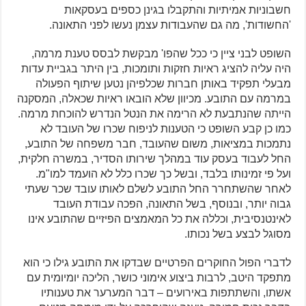
חשבוניות אמיתיות והתקבלו בגינן כספים בעסקאות
'החשודות', מה גם שהעבודות עצמן נעשו לפני התאונה.
השופט לבני ציין כי ככל שהפו' מבקשת לבסס טענת מרמה,
היה עליה להציג ראיות חזקות ותומכות, בין היתר בגביית עדות
מבעלי תפקיד באותן חברות שכלפיהן נטען שיתוף הפעולה
במרמה עם התובע. מכיוון שלא הובאו ראיות שכאלה, המסקנה
הייתה שהנתבעת לא הרימה את הנטל הנדרש להוכחת מרמה.
כמו כן קבע השופט כי הטענות לניפוח שכרו של העובד לא
נתמכות במציאות, משום שהעובד, חבר משפחה של התובע,
החל לעבוד בעסק עוד במהלך שירותו הסדיר, במשרה חלקית,
ועל פי זמינותו בלבד, ובשל כך שכרו כלל לא הועמד למו"מ.
לאחר שהשתחרר החל התובע לשלם לאותו עובד שכר שעתי
גבוה יותר, ובנוסף, בשל התאונה, הפכה עבודת העובד
לאינטנסיבית, וכללה את כל המאמצים הפיזיים שהתובע אינו
מסוגל לבצע בשל נכותו.
לדברי הפול החוקרים הפרטיים שבדקו את התובע גילו כי הוא
מתפקד היטב, לרבות ביצוע אימוני כושר, הליכה יומיומית עם
אשתו, והשתתפות באירועים – דבר המערער את טענותיו