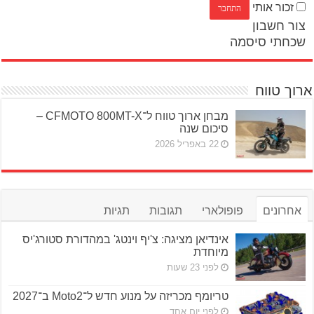
זכור אותי
צור חשבון
שכחתי סיסמה
ארוך טווח
מבחן ארוך טווח ל־CFMOTO 800MT-X –
סיכום שנה
22 באפריל 2026
אחרונים
פופולארי
תגובות
תגיות
אינדיאן מציגה: צ'יף וינטג' במהדורת סטורג'יס
מיוחדת
לפני 23 שעות
טריומף מכריזה על מנוע חדש ל־Moto2 ב־2027
לפני יום אחד