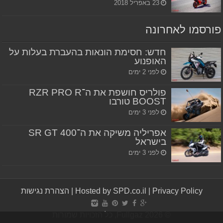
23 באפריל 2018
פורסמו לאחרונה
חדש: חסימת הונאות בהעברת בעלות על
האופנוע
לפני 2 ימים
פולריס חושפת את ה־RZR PRO R
BOOST טורבו
לפני 3 ימים
אפריליה משיקה את ה־SR GT 400
בישראל
לפני 3 ימים
Privacy Policy
|
Hosted by SPD.co.il
|
הצהרת נגישות
© Fullgaz 2026, כל הזכויות שמורות