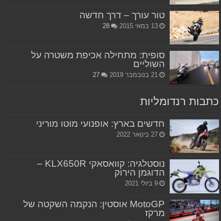
טור עורך – דרך חדשה
13 במאי 2015
28
סופית: מתחילה אכיפת משטרה על
השוליים
21 בנובמבר 2019
27
כתבות רנדומליות
חדשים בארץ: אופנועי מוטו מוריני
27 בינואר 2022
נוסטלגיה: קוואסאקי KLX650R –
הדוגמן הירוק
9 ביולי 2021
MotoGP אוסטין: הנקמה השקטה של
מרקז