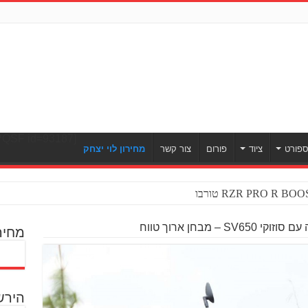
[ULWPQSF id=93187]
פורט
ציוד
פורום
צור קשר
מחירון לוי יצחק
 SV650 – מבחן ארוך טווח
מחיר
הירש