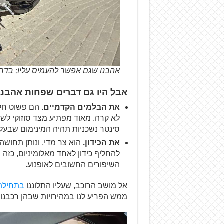
אהבנו שגם אפשר להעמיס עליו; בדר
אבל היו גם דברים שפחות אהבנו
את הבלמים הקדמיים.
הם פשוט חלש
לא קרה. מאוד מפתיע מצד סוזוקי לשח
סינטר נשכניות תהיה המינימום שבעלי SV650 חייבים לעצמ
את הכידון.
השיפורים החשובים לאופנוע.
אל מושב הרוכב, שעליו התלוננו
בתחילת
ממש הפריע לנו במהירויות שבהן רכבנו. בסך הכל ה-SV650 היה 