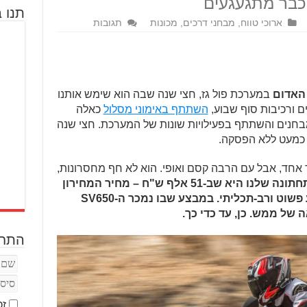
 כבר מתגעגעים
תנו ב
ארוכי טווח
,
מבחני דרכים
,
מכונות
תגובות
במערכת פול גז, חצי שנה שבה הוא שימש אותנו
ים ורכיבות סוף שבוע,
השתתף באימוני מסלול
כאלה
מבחנים והשתתף בפעילויות שונות של המערכת. חצי שנה
ד אחד, אבל עם הרבה קסם ואופי. הוא לא חף מחסרונות,
והשורה התחתונה שלנו היא שב-51 אלף ש"ח – מחיר המחירון
שלו – מדובר בעסקה מעולה לאופנוע פשוט ורב-תכליתי. במבצע שבו נמכר ה-SV650
התחב
זכ