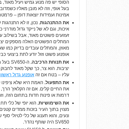
הסופי יש פה מנוע גמיש ויעיל מאוד, 
בעל אופי, וזה לא מובן מאליו כשמדוב
אמינות ועמידות יוצאות דופן – פרמט
את ההתנהגות.
נכון, זו לא התנהגות
זעזועים פשוטים מאוד, אבל בשילוב ע
המתלים הפשוטים האלה מספקים יציבו
אופנוע פשוט וזול יודע לתת ביצועי כביש טובים ומאוז
את תנוחת הרכיבה.
ה-SV650 בעל מושב נמוך,
יציבות. הוא צר, כך שקל מאוד לחבוק 
עליו – בטח אם זה
אופנוע גדול ראשון
.
את התפעול.
האמת היא שלא ציפינו ל
את החיים קלים. אם זה הקלאץ' הרך, 
דרמות או פינות חדות בתחום הזה, וזה
את השימושיות.
מצוין בתוך העיר בזכות ממדים קטנים, ז
ונעים, והוא תענוג של כלי לטיולי סוף
SV650 היה שותף נהדר.