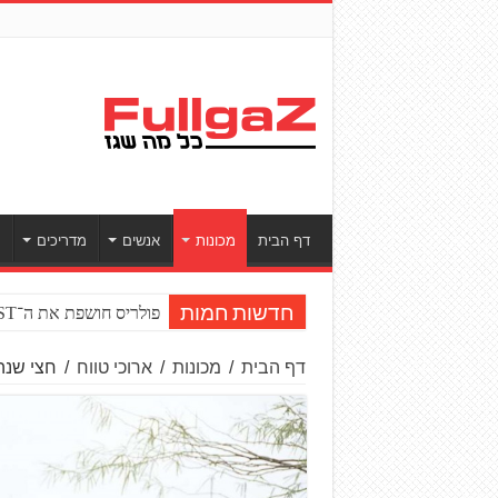
דף הבית
מכונות
אנשים
מדריכים
ס
פולריס חושפת את ה־RZR PRO R BOOST טורבו
חדשות חמות
דף הבית
/
מכונות
/
ארוכי טווח
/
חצי שנה עם סוזוקי