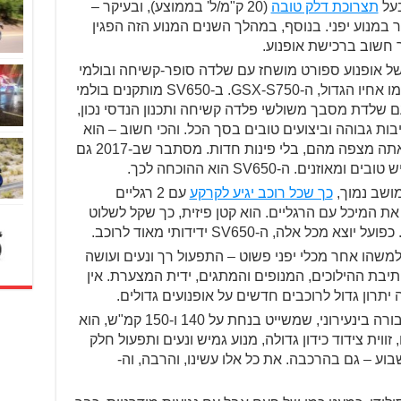
בעל
תצרוכת דלק טובה
(20 ק"מ/ל' בממוצע), ובעיקר –
ר במנוע יפני. בנוסף, במהלך השנים המנוע הזה הפגין
ר חשוב ברכישת אופנוע.
 של אופנוע ספורט מושחז עם שלדה סופר-קשיחה ובולמי
איכות, וגם לא של נייקד גדול מודרני כמו אחיו הגדול, ה-GSX-S750. ב-SV650 מותקנים בולמי
ם שלדת מסבך משולשי פלדה קשיחה ותכנון הנדסי נכון,
ת גבוהה וביצועים טובים בסך הכל. והכי חשוב – הוא
מאוזן, והמתלים עובדים בדיוק כמו שאתה מצפה מהם, בלי פינות חדות. מסתבר שב-2017 גם
נים. ה-SV650 הוא ההוכחה לכך.
כך שכל רוכב יגיע לקרקע
עם 2 רגליים
את המיכל עם הרגליים. הוא קטן פיזית, כך שקל לשלוט
 כפועל יוצא מכל אלה, ה-SV650 ידידותי מאוד לרוכב.
משהו אחר מכלי יפני פשוט – התפעול רך ונעים ועושה
תיבת ההילוכים, המנופים והמתגים, ידית המצערת. אין
 יתרון גדול לרוכבים חדשים על אופנועים גדולים.
הוא יופי של כלי תחבורה בינעירוני, שמשייט בנחת על 140 ו-150 קמ"ש, הוא
ווית צידוד כידון גדולה, מנוע גמיש ונעים ותפעול חלק
 שבוע – גם בהרכבה. את כל אלו עשינו, והרבה, וה-