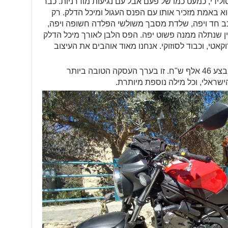
שוט וסולידי, כמעט כמו של פעם אבל עם נגיעות מודרניות. כבר
 ה-GS500 החדש, והוא באמת מזכיר אותו עם הפנס העגול ומיכל הדלק. רק
זנב חד ויפה, שלדת מסבך משולשי הפלדה חשופה ויפה,
וין שנתלה ממנה פשוט יפה. הפס הלבן לאורך מיכל הדלק
קאטי, וכבוד לסוזוקי. אנחנו מאוד אוהבים את העיצוב
שוב – 51 אלף ש"ח, ובמבצע 46 אלף ש"ח. זו בערך העסקה הטובה ביותר
ראלי, וכל מילה נוספת מיותרת.