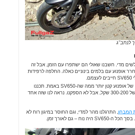
ך לנתב"ג
ים מדי. חשבנו שאולי הם ישתפרו עם הזמן, אבל זה
רר אופנוע עם בלמים בינוניים כאלה. החלפה לרפידות
ם.
הוא צר מדי, ונותן תחושה של אופנוע קטן יותר ממה שה-SV650 באמת. תכננו
להחליף כידון לאחד מאלומיניום, כזה של 300-200 שקל, אבל לא הספקנו. נראה לנו שזה אחד
 המבחן
, התרגלנו מהר למדי, וגם החוסר במיגון רוח לא
נוח – גם לאורך זמן.