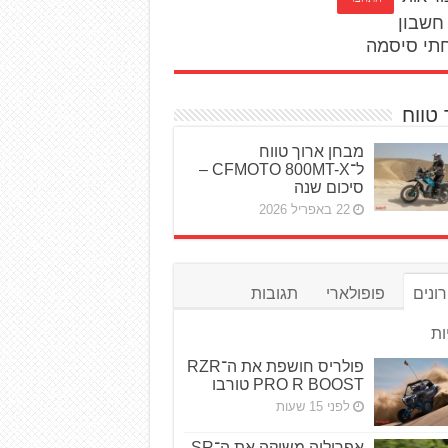
חשבון
תי סיסמה
 טווח
מבחן ארוך טווח
ל־CFMOTO 800MT-X –
סיכום שנה
22 באפריל 2026
ונים
פופולארי
תגובות
ות
פולריס חושפת את ה־RZR
PRO R BOOST טורבו
לפני 15 שעות
אפריליה משיקה את ה־SR