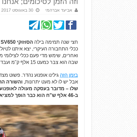
וזה הזמן לסיכומים; אנחנו
אביעד אברהמי
30 באוגוסט 2017
חצי שנה תמימה בילה
הסוזוקי SV650 האדום
ככלי התחבורה העיקרי, יצא איתנו לטיול
ואחרים, שימש מדי פעם ככלי לצילומי 
שבה הוא צבר כמעט 15 אלף ק"מ ועבד כמעט ללא הפסקה.
בזמן הזה
גילינו אופנוע נהדר. פשוט מצ
אבל יש לו לא מעט יתרונות,
ב-46 אלף ש"ח הוא כבר הופך למציאה של ממש. כן, עד כדי כך.