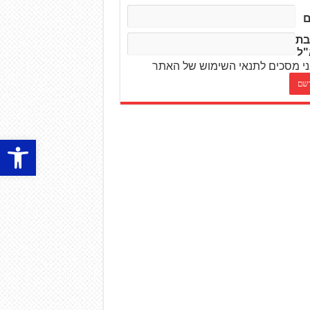
בת
"ל
י מסכים לתנאי השימוש של האתר
פתח סרגל