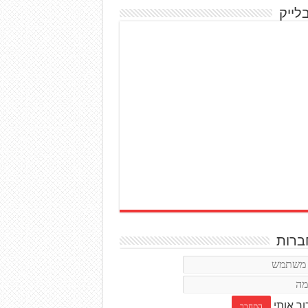
לייק
רות
ור אותי