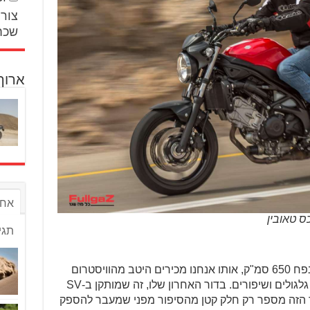
צור 
שכח
ארוך
אחר
תגי
הווי-טווין הזה בנפח 650 סמ"ק, אותו אנחנו מכירים היטב מהוויסטרום
650, עבר במשך כמעט 20 שנה כמה גלגולים ושיפורים. בדור האחרון שלו, זה שמותקן ב-SV
"ס, אבל המספר הזה מספר רק חלק קטן מהסיפור מפני שמעבר להספק