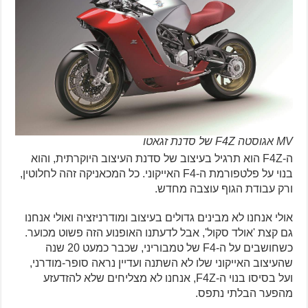
MV אגוסטה F4Z של סדנת זגאטו
ה-F4Z הוא תרגיל בעיצוב של סדנת העיצוב היוקרתית, והוא
בנוי על פלטפורמת ה-F4 האייקוני. כל המכאניקה זהה לחלוטין,
ורק עבודת הגוף עוצבה מחדש.
אולי אנחנו לא מבינים גדולים בעיצוב ומודרניזציה ואולי אנחנו
גם קצת 'אולד סקול', אבל לדעתנו האופנוע הזה פשוט מכוער.
כשחושבים על ה-F4 של טמבוריני, שכבר כמעט 20 שנה
שהעיצוב האייקוני שלו לא השתנה ועדיין נראה סופר-מודרני,
ועל בסיסו בנוי ה-F4Z, אנחנו לא מצליחים שלא להזדעזע
מהפער הבלתי נתפס.