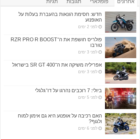
אחרונים
פופולארי
תגובות
תגיות
חדש: חסימת הונאות בהעברת בעלות על
האופנוע
לפני 2 ימים
פולריס חושפת את ה־RZR PRO R BOOST
טורבו
לפני 3 ימים
אפריליה משיקה את ה־SR GT 400 בישראל
לפני 3 ימים
ביולי: 7 רוכבים נהרגו על דו־גלגלי
לפני 5 ימים
האם רכיבה על אופנוע היא גם אימון למוח
ולגוף?
לפני 6 ימים