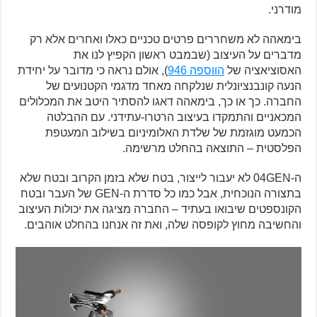
מודרני.
בימאהה לא משחררים פרטים טכניים כאלו ואחרים אלא רק
מדברים על העיצוב (שבמבט ראשון הקפיץ לנו את
האסוציאציה של
הווספה 946
), אולם נראה כי מדובר על יחידת
הנעה קונבנציונלית שנלקחה מאחד מדגמי הקטנועים של
החברה. כך או כך, בימאהה דאגו להסתיר היטב את המכלולים
המכאניים והתמקדו בעיצוב הרטרו-עתידני. עם ההבלטה
הכמעט מוגזמת של שלדת האלומיניום בשילוב המעטפת
הפלסטית – התוצאה בהחלט מרשימה.
ה-04GEN לא יעבור לייצור, בטח שלא בזמן הקרוב ובטח שלא
בתצורה הנוכחית, אבל כמו כל סדרת ה-GEN של העבר ובטח
הקונספטים שיבואו בעתיד – החברה מציגה את יכולות העיצוב
והחשיבה מחוץ לקופסה שלה, ואת זה אנחנו בהחלט אוהבים.