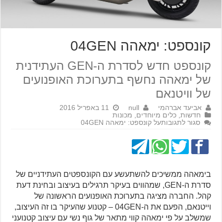
קונספט: ימאהה 04GEN
קונספט חדש לסדרת ה-GEN העתידנית
של ימאהה נחשף בתערוכת האופנועים
של וויטנאם
אביעד אברהמי
null
11 באפריל 2016
חדשות
,
כלים מיוחדים
,
מכונות
סגור לתגובות
על קונספט: ימאהה 04GEN
בימאהה ממשיכים להשתעשע עם הקונספטים העתידניים של
סדרת ה-GEN, שמהווים בעיקר תרגילים בעיצוב ובחינת דעת
קהל. החברה מציגה בתערוכת האופנועים הראשונה של
וייטנאם, הפעם את ה-04GEN – קטנוע שהעיקר בו זה העיצוב,
שמשלב על פי ימאהה קווי מתאר של גוף נשי עם עיצוב קטנועני