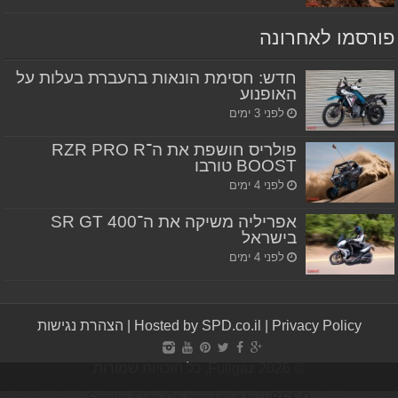
פורסמו לאחרונה
חדש: חסימת הונאות בהעברת בעלות על
האופנוע
לפני 3 ימים
פולריס חושפת את ה־RZR PRO R
BOOST טורבו
לפני 4 ימים
אפריליה משיקה את ה־SR GT 400
בישראל
לפני 4 ימים
Privacy Policy
|
Hosted by SPD.co.il
|
הצהרת נגישות
© Fullgaz 2026, כל הזכויות שמורות