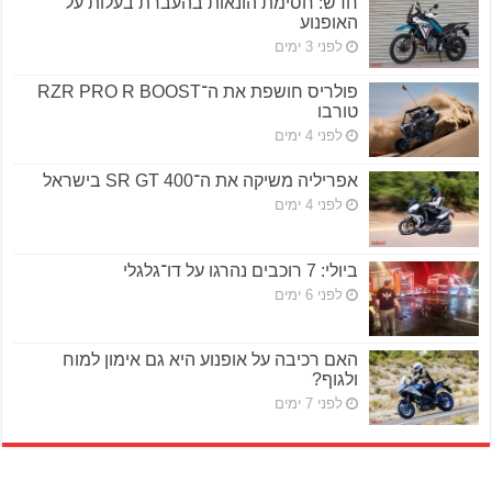
חדש: חסימת הונאות בהעברת בעלות על
האופנוע
לפני 3 ימים
פולריס חושפת את ה־RZR PRO R BOOST
טורבו
לפני 4 ימים
אפריליה משיקה את ה־SR GT 400 בישראל
לפני 4 ימים
ביולי: 7 רוכבים נהרגו על דו־גלגלי
לפני 6 ימים
האם רכיבה על אופנוע היא גם אימון למוח
ולגוף?
לפני 7 ימים