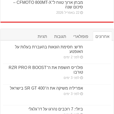
מבחן ארוך טווח ל־CFMOTO 800MT-X –
סיכום שנה
22 באפריל 2026
אחרונים
פופולארי
תגובות
תגיות
חדש: חסימת הונאות בהעברת בעלות על
האופנוע
לפני 2 ימים
פולריס חושפת את ה־RZR PRO R BOOST
טורבו
לפני 3 ימים
אפריליה משיקה את ה־SR GT 400 בישראל
לפני 3 ימים
ביולי: 7 רוכבים נהרגו על דו־גלגלי