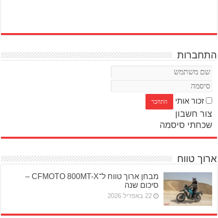
התחברות
זכור אותי
צור חשבון
שכחתי סיסמה
ארוך טווח
מבחן ארוך טווח ל־CFMOTO 800MT-X –
סיכום שנה
22 באפריל 2026