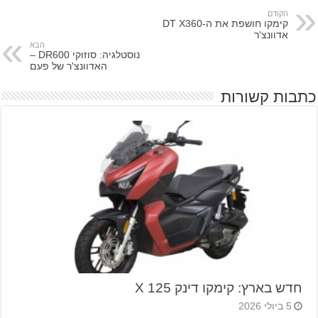
הקודם
קימקו חושפת את ה-DT X360
אדוונצ'ר
הבא
נוסטלגיה: סוזוקי DR600 –
האדוונצ'ר של פעם
כתבות קשורות
חדש בארץ: קימקו דינק 125 X
5 ביולי 2026