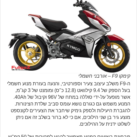
קימקו F9 – אורבני חשמלי
ה-F9 משלב עיצוב צעיר וספורטיבי, והנעה בעזרת מנוע חשמלי
בעל הספק של 9.4 קילוואט (12.8 כ"ס) ומומנט של 3 קג"מ,
אשר מופעל על-ידי סוללה במתח של 96V וקיבול של 40Ah.
המנוע משמש גם כגורם נושא עומס סביב שלדת הצינורות.
להגברת היעילות ולספק גימיק שיחבר את הצעירים לקונספט
מוצע גיר בן שני הילוכים, אם כי לא ברור בשלב זה אם ניתן
לשלוט ידנית על ההילוכים.
מבחינת ביצועים המנוע מאפשר להגיע למהירות של 50 קמ"ש