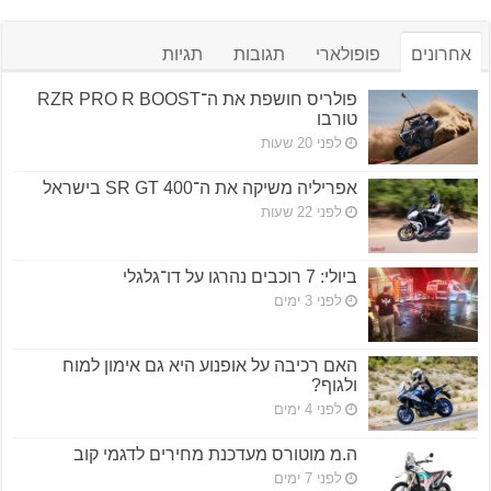
אחרונים
פופולארי
תגובות
תגיות
פולריס חושפת את ה־RZR PRO R BOOST
טורבו
לפני 20 שעות
אפריליה משיקה את ה־SR GT 400 בישראל
לפני 22 שעות
ביולי: 7 רוכבים נהרגו על דו־גלגלי
לפני 3 ימים
האם רכיבה על אופנוע היא גם אימון למוח
ולגוף?
לפני 4 ימים
ה.מ מוטורס מעדכנת מחירים לדגמי קוב
לפני 7 ימים