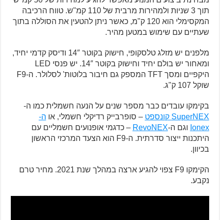
תוך 3 שניות ולמהירות מרבית של 110 קמ"ש. טווח הרכיבה
המקסימלי הוא 120 ק"מ, כאשר ניתן להטעין את הסוללה בתוך
שעתיים עם שימוש במטען מהיר.
מלפנים יש מזלג טלסקופי, חישוק בקוטר 14″ ודיסק קדמי יחיד,
ומאחור יש בולם יחיד וחישוק בקוטר 14″. יש פנסי LED
היקפיים ומסך TFT המספק גם חיבור בלוטות' לסלולר. ה-F9
שוקל 107 ק"ג.
בקימקו עובדים כבר מספר שנים על הנעה חשמלית כמו ה-
SuperNEX קונספט
– סופרבייק רדיקלי חשמלי, או
ה-
Ionex
וגם ה-
RevoNEX
– כדגמי אופנועים חשמליים עם
היתכנות ייצור סדרתית. ה-F9 הוא הצעד המרכזי הראשון
בכיוון.
הקימקו F9 צפוי להגיע ארצה במהלך שנת 2021. מחיר טרם
נקבע.