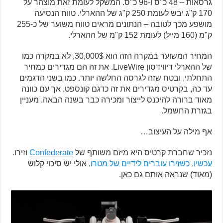
גרסאות – 48 כ"ס ו-96 כ"ס. המשקל לעומת זאת מוצהר על
170 ק"ג יבש לעומת 250 ק"ג של ההארלי. טווח הנסיעה
מושפע מכך לטובה – הנתונים מראים טווח משוער של כ-255
ק"מ (160 מייל) לעומת 152 ק"מ של ההארלי.
המחיר המשוער במקרה הזה הוא 30,000$, לא במקרה כמו
של ההארלי דיווידסון LiveWire. את זה הם מגדירים כמחיר
התחלתי, ובטח שזה לגרסה החלשה יותר. כמו בשני הדגמים
עד כה, בקרטיס מגדירים את זה כדגם קונספט, אך עם כוונה
מאוד ברורה להיכנס לייצור ומכירה כבר בשנה הבאה. מעניין
בגזרת החשמל.
אף מילה על העיצוב…
נזכיר שחברת קרטיס היא מיזם משותף של
Confederate
וזירו.
עכשיו, כשזירו עוברים לידיים של מטרו
, אולי יש סיכוי קלוש
(מאוד) שנראה אותם גם כאן.