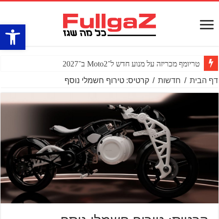
פתח סרגל
טריומף מכריזה על מנוע חדש ל־Moto2 ב־2027
דף הבית
/
חדשות
/
קרטיס: טירוף חשמלי נוסף