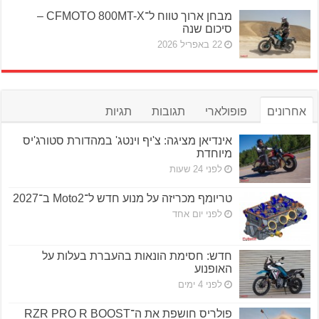
מבחן ארוך טווח ל־CFMOTO 800MT-X –
סיכום שנה
22 באפריל 2026
אחרונים
פופולארי
תגובות
תגיות
אינדיאן מציגה: צ'יף וינטג' במהדורת סטורג'יס
מיוחדת
לפני 24 שעות
טריומף מכריזה על מנוע חדש ל־Moto2 ב־2027
לפני יום אחד
חדש: חסימת הונאות בהעברת בעלות על
האופנוע
לפני 4 ימים
פולריס חושפת את ה־RZR PRO R BOOST