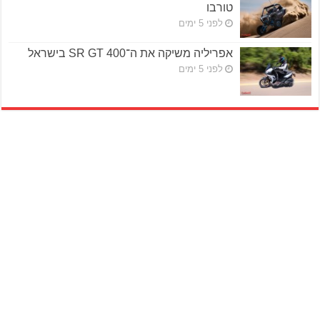
טורבו
לפני 5 ימים
אפריליה משיקה את ה־SR GT 400 בישראל
לפני 5 ימים