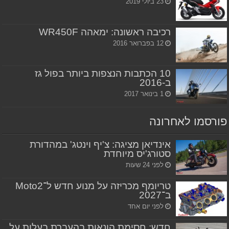
23 ביולי 2019
רכיבה ראשונה: ימאהה WR450F
12 בפברואר 2016
10 הכתבות הנצפות ביותר בפול גז
ב-2016
1 בינואר 2017
פורסמו לאחרונה
אינדיאן מציגה: צ'יף וינטג' במהדורת
סטורג'יס מיוחדת
לפני 24 שעות
טריומף מכריזה על מנוע חדש ל־Moto2
ב־2027
לפני יום אחד
חדש: חסימת הונאות בהעברת בעלות על