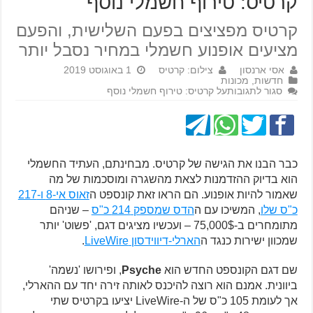
קרטיס: טירוף חשמלי נוסף
קרטיס מפציצים בפעם השלישית, והפעם
מציעים אופנוע חשמלי במחיר נסבל יותר
אסי ארנסון
צילום: קרטיס
1 באוגוסט 2019
חדשות
,
מכונות
סגור לתגובות
על קרטיס: טירוף חשמלי נוסף
כבר הבנו את הגישה של קרטיס. מבחינתם, העתיד החשמלי
הוא בדיוק ההזדמנות לצאת מהשגרה ומוסכמות של מה
שאמור להיות אופנוע. הם הראו זאת קונספט ה
זאוס אי-8 ו-217
כ"ס שלו
, המשיכו עם ה
הדס שמספק 214 כ"ס
– שניהם
מתומחרים ב-75,000$ – ועכשיו מציגים דגם, 'פשוט' יותר
שמכוון ישירות כנגד ה
הארלי-דיווידסון LiveWire
.
שם דגם הקונספט החדש הוא
Psyche
,
ופירושו 'נשמה'
ביוונית. אמנם הוא רוצה להיכנס לאותה זירה יחד עם ההארלי,
אך לעומת 105 כ"ס של ה-LiveWire יציעו בקרטיס שתי