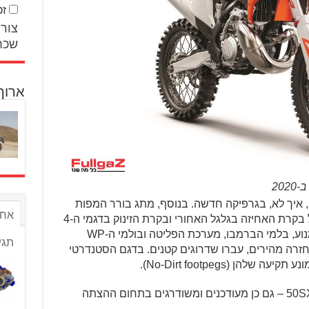
זכ
צור 
שכח
ארוך
20
 איך לא, בגרפיקה חדשה. בנוסף, מתג בורר המפות
אחר
עבר לכידון, וכך גם האפשרות לשלוט על בקרת האחיזה בגלגל האחורי ובקרת הזינוק בדגמי ה-4
פעימות. בנוסף, שאר המכלולים כמו המנוע, בלמי הברמבו, מערכת הפליטה ובולמי ה-WP
תגי
וגית ה-AER לשיכוך והחזרה מהירים, עברו שדרוגים קטנים. בדגם הסטנדרטי
הן (No-Dirt footpegs).
דגמי הג'וניור הקטנים – 50SX, 65SX, 85SX – גם כן מעודכנים ומשודרגים בתחום ההצתה