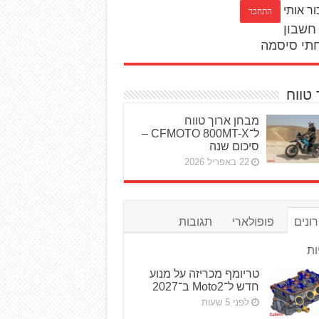
ור אותי
חשבון
תי סיסמה
 טווח
מבחן ארוך טווח
ל־CFMOTO 800MT-X –
סיכום שנה
22 באפריל 2026
ונים
פופולארי
תגובות
ות
טריומף מכריזה על מנוע
חדש ל־Moto2 ב־2027
לפני 5 שעות