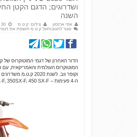
השנה
אסי ארנסון
צילום: ק.ט.מ
30 באפריל 2019
סגור לתגובות
על ק.ט.מ חושפת את דגמי המ
המוטוקרוס העולמית והאמריקאית, עם אח
ה-4 פעימות – 250SX-F, 350SX-F, 450 SX-F.