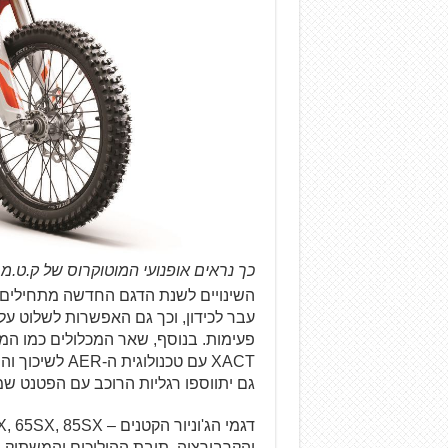
כך נראים אופנועי המוטוקרוס של ק.ט.מ ב-20
השינויים לשנת הדגם החדשה מתחילים,
XACT עם טכנול
גם יתווספו רגליות הרוכב עם הפטנט שמונע תקיעה של
והקרבורציה, תיבת ההילוכים והמשתיק.