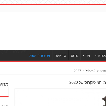
[ULWPQSF id=93187]
פורט
ציוד
פורום
צור קשר
מחירון לוי יצחק
Mo ב־2027
המוטוקרוס של 2020
מחיר