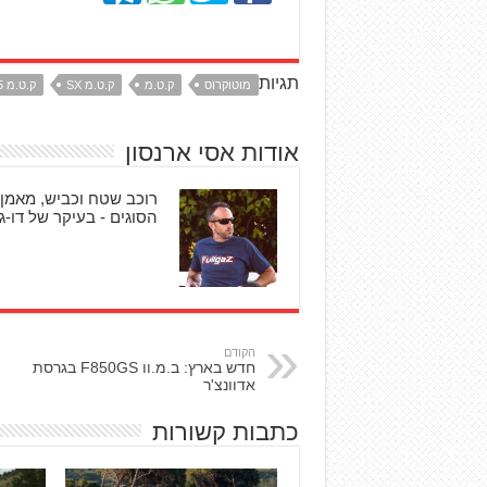
תגיות
מוטוקרוס
ק.ט.מ
ק.ט.מ SX
ק.ט.מ SX-E 5
אודות אסי ארנסון
רוכב שטח וכביש, מאמן 
הסוגים - בעיקר של דו-גל
הקודם
חדש בארץ: ב.מ.וו F850GS בגרסת
אדוונצ'ר
כתבות קשורות