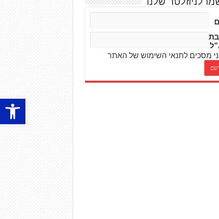
מו לניוזלטר שלנו
בת
"ל
י מסכים לתנאי השימוש של האתר
פתח סרגל