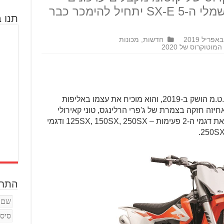
ושדרוגים; הדגם הקטן החשמלי ה-SX-E 5 יתחיל להימכר כבר
תנו ב
חדשות
,
מכונות
וטוקרוס של 2020
הדור האחרון של דגמי המוטוקרוס של ק.ט.מ הושק ב-2019, והוא מוכיח את עצמו באליפות
יזה חזקה בצמרת של ג'פרי הרלינגס, טוני קאירולי
וקופר ווב. לשנת 2020 ק.ט.מ משדרגים את דגמי ה-2 פעימות – 125SX, 150SX, 250SX ודגמי
התחב