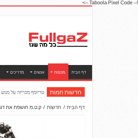
!-- Taboola Pixel Code -->
דף הבית
מכונות
אנשים
מדריכים
ס
טריומף מכריזה על מנוע חדש ל־to2
חדשות חמות
דף הבית
/
חדשות
/
ק.ט.מ חושפת את דגמי 