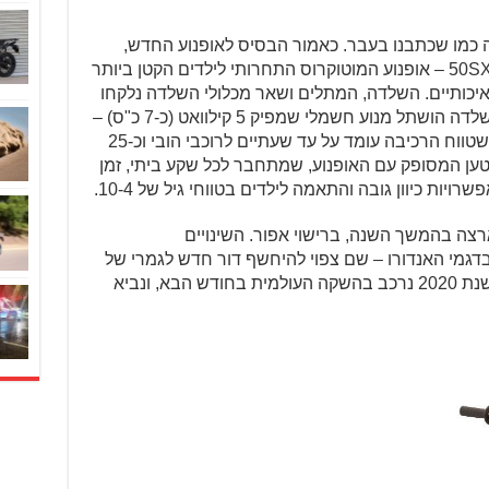
ה כמו שכתבנו בעבר. כאמור הבסיס לאופנוע החדש,
הזהה לחלוטין במאפייניו – הוא הק.ט.מ 50SX – אופנוע המוטוקרוס התחרותי לילדים הקטן ביותר
 איכותיים. השלדה, המתלים ושאר מכלולי השלדה נלקחו
ישירות מהדגם המקצועי הקטן, ובתוך השלדה הושתל מנוע חשמלי שמפיק 5 קילוואט (כ-7 כ"ס) –
ומכאן ה-5 בשם הדגם. בק.ט.מ מציינים שטווח הרכיבה עומד על עד שעתיים לרוכבי הובי וכ-25
טען המסופק עם האופנוע, שמתחבר לכל שקע ביתי, זמן
יות כיוון גובה והתאמה לילדים בטווחי גיל של 10-4.
 2020 יגיעו כמובן ארצה בהמשך השנה, ברישוי אפור. השינויים
בדגמי האנדורו – שם צפוי להיחשף דור חדש לגמרי של
אופנועים. על דגמי האנדורו של ק.ט.מ לשנת 2020 נרכב בהשקה העולמית בחודש הבא, ונביא