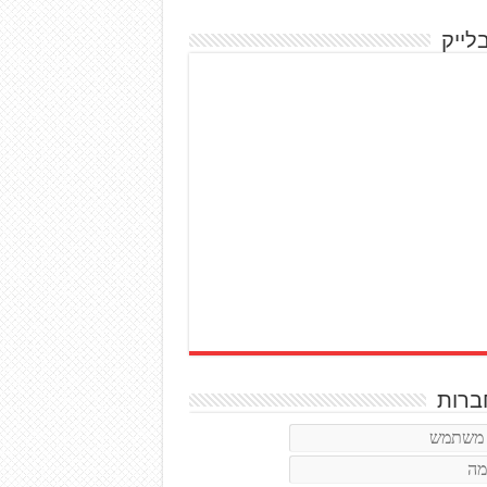
לייק
רות