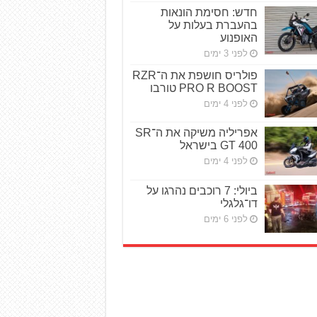
חדש: חסימת הונאות
בהעברת בעלות על
האופנוע
לפני 3 ימים
פולריס חושפת את ה־RZR
PRO R BOOST טורבו
לפני 4 ימים
אפריליה משיקה את ה־SR
GT 400 בישראל
לפני 4 ימים
ביולי: 7 רוכבים נהרגו על
דו־גלגלי
לפני 6 ימים