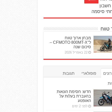
חשבון
תי סיסמה
 טווח
מבחן ארוך טווח
ל־CFMOTO 800MT-X –
סיכום שנה
22 באפריל 2026
ונים
פופולארי
תגובות
ות
חדש: חסימת הונאות
בהעברת בעלות על
האופנוע
לפני 2 ימים