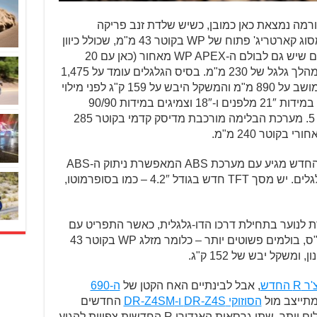
ה נמצאת כאן כמובן, כשיש שלדת זנב פריקה
מאלומיניום. מלפנים נמצא מזלג קדמי מסוג קארטריג' פתוח של WP בקוטר 43 מ"מ, שכולל כיוון
שיכוך כיווץ והחזרה ב-30 קליקים – כיוונים שיש גם לבולם ה-WP APEX מאחור (כאן עם 20
קליקים מקצה לקצה). בשני הצדדים יש מהלך גלגל של 230 מ"מ. בסיס הגלגלים עומד על 1,475
מ"מ, מרווח הגחון על 272 מ"מ, גובה המושב על 890 מ"מ והמשקל היבש על 159 ק"ג לפני מילוי
9 הליטר במיכל הדלק. חישוקי השפיצים במידות 21″ מלפנים ו-18″ וצמיגים במידות 90/90
ו-140/80 הנעולים עם צמיגי מצלר קארו 5. מערכת הבלימה מורכבת מדיסק קדמי בקוטר 285
מבחינת אלקטרוניקה, ה-390 אנדורו R החדש מגיע עם מערכת ABS המאפשרת ניתוק ה-ABS
מהגלגל האחורי או ניתוק מלא משני הגלגלים. יש מסך TFT חדש בגודל 4.2″ – כמו בסופרמוטו,
 הדגמים, גרסת ה-125 מיועדת לנוער בתחילת דרכו הדו-גלגלית, כאשר התפריט עם
מנוע סינגל בנפח 124 סמ"ק עם 14.8 כ"ס, בולמים פשוטים יותר – כלומר מזלג WP בקוטר 43
, אבל לבינתיים האח הקטן של
ה-690
תייצב מול
הסוזוקי DR-Z4S ו-DR-Z4SM
החדשים
ל-2025, שפחות חזקים אבל מצד שני קלים יותר. שתי גרסאות האנדורו R החדשות צפויות להגיע