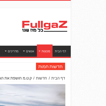
דף הבית
מכונות
אנשים
מדריכים
ס
פולריס חושפת את ה־RZR PRO R BOOS
חדשות חמות
דף הבית
/
חדשות
/
ק.ט.מ חושפת את האנדורו R בנפחים 390 