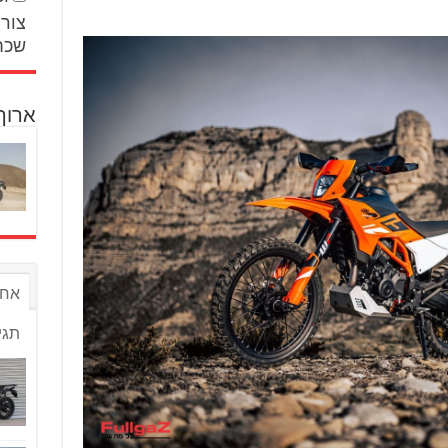
צור 
שכח
ארוך
אחר
תגי