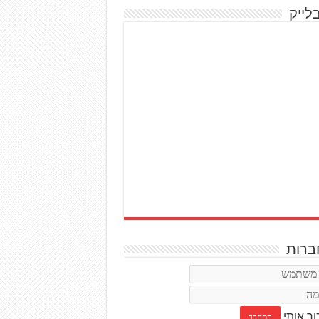
לייק
רות
ור אותי