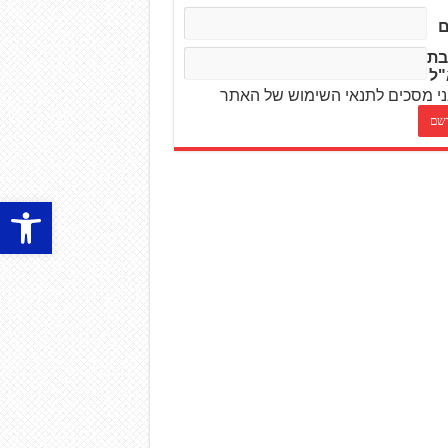
בת
"ל
י מסכים לתנאי השימוש של האתר
פתח סרגל