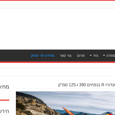
[ULWPQSF id=93187]
פורט
ציוד
פורום
צור קשר
מחירון לוי יצחק
ו-125 סמ"ק
מחיר
הירש