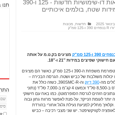
בק.ט.מ חושפים שתי גרסאות דו-שימושיות חדשות - 125 ו-390
תנו ב
ים במידות שטח, בולמים איכותיים
חדשות
,
מכונות
1 סמ"ק
מציגים בק.ט.מ על אותה
בק.ט.מ ממשיכים כצפוי להרחיב את פלטפורמת משפחת ה-390 ו-125 סמ"ק, כאשר הם מציגים
יכולות משולבות של כביש ושטח. הגרסה הבכירה –
390 דיוק
וה-390SMC-R, כשזה כולל את
מנוע הסינגל בנפח 399 סמ"ק עם 45 כ"ס ב-8,500 סל"ד וכמעט 4 קג"מ ב-7,000 סל"ד (נתוני
התחב
הנתונים הזהים לגרסת הסופרמוטו). כמו באח עם חישוקי
וה יותר לעומת הנייקד, על-מנת לאפשר מרווח גחון גבוה
 וקלאץ' מחליק למניעת נעילת גלגל אחורי בהורדת
לאופציה לקוויקשיפטר. יש שני מצבי רכיבה – כביש
זכ