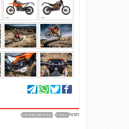
תגיות
ק.ט.מ
ק.ט.מ 390 אנדורו R