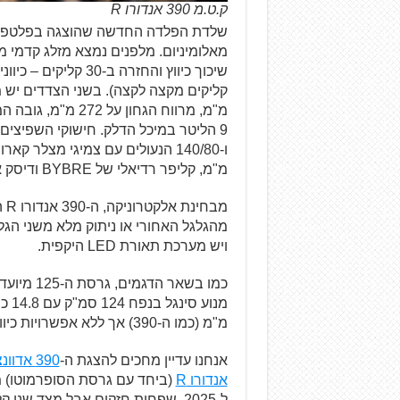
ק.ט.מ 390 אנדורו R
שלדת הפלדה החדשה שהוצגה בפלטפורמ
מ"מ, קליפר רדיאלי של BYBRE ודיסק אחורי בקוטר 240 מ"מ.
ויש מערכת תאורת LED היקפית.
כמו בשאר
מ"מ (כמו ה-390) אך ללא אפשרויות כיוונון, ומשקל יבש של 152 ק"ג.
אנחנו עדיין מחכים להצגת ה-
390 אדוונצ'ר R החדש
אנדורו R
(ביחד עם גרסת הסופרמוטו) מ