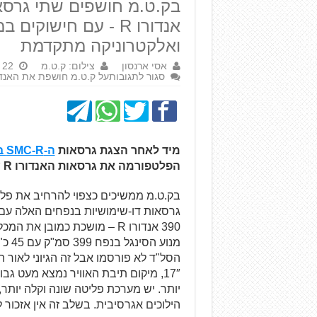
אנדורו R - עם חישוק
ואלקטרוניקה מתקדמת
אסי ארנסון
צילום: ק.ט.מ
22 בינואר 2025
סגור לתגובות
על ק.ט.מ חושפת את האנדורו R בנפחים 390 ו-25
מיד לאחר הצגת גרסאות
ה-SMC-R בנפחים 390 ו-125 סמ"ק
הפלטפורמה את גרסאות האנדורו R עם חישוקי שפיצים במידות 21″ ו-18″.
גרסאות דו-שימושיות בנפחים האלה עם 
390 אנדורו R – מושכת כמובן את המכלולים מה-
הסל"ד לא פורסמו אבל זה הגיוני לאור 
17″, מיקום תיבת האוויר נמצא מעט גב
יותר. יש מערכת פליטה שונה וקלה יותר,
הילוכים אגרסיבית. בשלב זה אין אזכור 