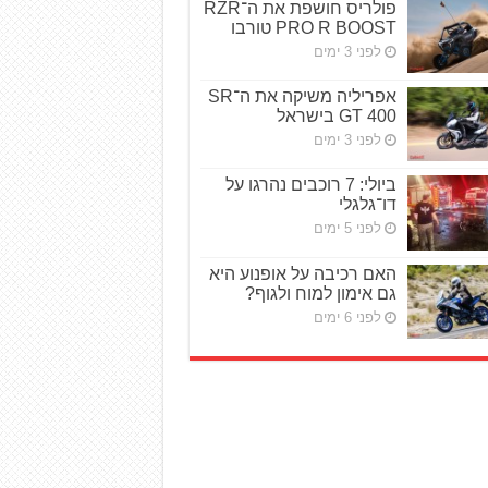
פולריס חושפת את ה־RZR
PRO R BOOST טורבו
לפני 3 ימים
אפריליה משיקה את ה־SR
GT 400 בישראל
לפני 3 ימים
ביולי: 7 רוכבים נהרגו על
דו־גלגלי
לפני 5 ימים
האם רכיבה על אופנוע היא
גם אימון למוח ולגוף?
לפני 6 ימים