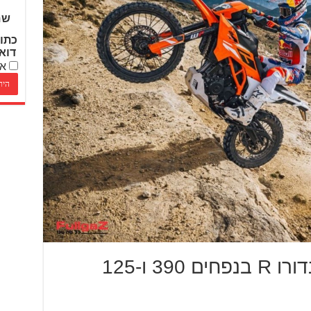
שם
כתו
דוא
אנ
ק.ט.מ חושפת את האנדורו R בנפחים 390 ו-125