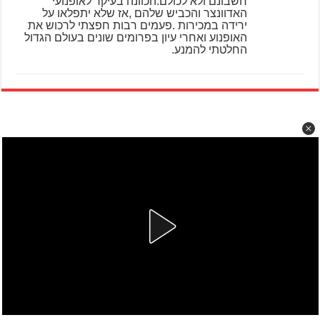
חשבונם ולא לכולם.הכוונה בעיקר לאופנועי
האדוונצר והכביש שלהם ,אז שלא יתפלאו על
ירידה במכירות .פעמים רבות חפצתי לרכוש את
האופנוע ואחרי עיון בפרומים שונים בעולם הגדול
החלטתי להמנע.