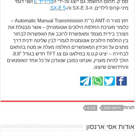
סמ"ק. תחום החשמל גם ייוצג על-ידי ה
פרירייד E
ושני דגמי
מיני-קרוס לילדים, ה-SX-E 3 וה-
SX-E 5
.
חוץ מגיר ה-AMT (ר"ת Automatic Manual Transmission –
כלומר מערכת החלפת הילוכים אוטומטית) – אשר מבטלת את
הצורך בידית מצמד ומאפשרת לרוכב את האפשרות לבחור
בין החלפת הילוכים אוטומטית לגמרי לבין שליטה ידנית דרך
מתגים על הכידון המאפשרים החלפה מעלה או מטה בהתאם
לבחירה – יציגו ק.ט.מ במילאנו גם צג TFT חדש בגודל 8.8″.
הולך להיות מעניין, ואנחנו כמובן שנעדכן על כל אחד האופנועים
והחידושים שיוצגו.
תגיות
מילאנו 2024
ק.ט.מ
אודות אסי ארנסון