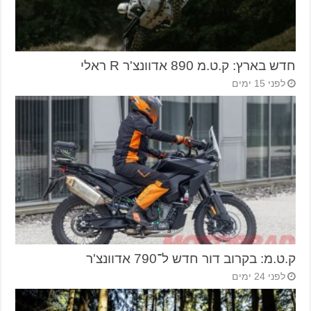
חדש בארץ: ק.ט.מ 890 אדוונצ'ר R ראלי
לפני 15 ימים
ק.ט.מ: בקרוב דור חדש ל־790 אדוונצ'ר
לפני 24 ימים