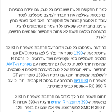
למרות התקופה הקשה שעוברים בק.ט.מ, עם ירידה במכירות
ובהכנסות שאילצה את החברה לצמצם מפעלים, לפטר
עובדים ולסגור קבוצות של הוסקוורנה וגאס גאס בענפי מרוץ
שונים, בחברה לא קופאים על השמרים ומתכוונים להציג
בתערוכת מילאנו השנה לא פחות מחמישה אופנועים חדשים,
ולא רק.
בהודעה שפרסמו בק.ט.מ מדובר על הרחבת משפחת ה-1390
שתכלול את ה-
1390
סופר אדוונצ'ר S לצג גרסת EVO עם
בולמים חשמליים סמי-אקטיביים ועוד שדרוגים, וכן גרסת R
המיועדת יותר לשטח. כל אלו גם יתאפשרו עם
מערכת ה-AMT
החדשה, שהיא הגרסה של ק.ט.מ למערכת הילוכים אוטומטית.
להשלמת המשפחה תוצג גם גרסת ה-1390 סופר דיוק GT.
משפחת ה-
990 דיוק
תתרחב עם גרסת R קרבית יותר, וכן עם
RC 990 R – אופנוע כביש ספורטיבי.
תחום השטח גם הולך לגדול עם הרחבת משפחת ה-390
בראשות ה-
390 אדוונצ'ר R החדש
והצגת ה-390 אנדורו R
וה-390 SMC R לסופרמוטו. שני אלו יוצגו גם בנפחי 125