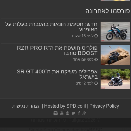
פורסמו לאחרונה
חדש: חסימת הונאות בהעברת בעלות על
האופנוע
לפני 15 שעות
פולריס חושפת את ה־RZR PRO R
BOOST טורבו
לפני יום אחד
אפריליה משיקה את ה־SR GT 400
בישראל
לפני 2 ימים
Privacy Policy
|
Hosted by SPD.co.il
|
הצהרת נגישות
© Fullgaz 2026, כל הזכויות שמורות
Single Sign On provided by
vBSSO