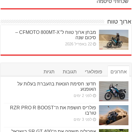
שכחתי סיסמה
ארוך טווח
מבחן ארוך טווח ל־CFMOTO 800MT-X –
סיכום שנה
22 באפריל 2026
אחרונים
פופולארי
תגובות
תגיות
חדש: חסימת הונאות בהעברת בעלות על
האופנוע
לפני 2 ימים
פולריס חושפת את ה־RZR PRO R BOOST
טורבו
לפני 3 ימים
אפריליה משיקה את ה־SR GT 400 בישראל