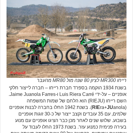
רייחו MR300 לציון 80 שנה מול MR80 מהעבר
בשנת 1934 הוקמה בספרד חברת רייחו – חברה לייצור חלקי
אופניים – על-ידי Luis Riera Carré ו-Jaime Juanola Farres.
השם רייחו (RIEJU) הוא הלחם של שמות המשפחה
(
JU
ra+
RIE
anola). בשנת 1942 החלו בחברה לבנות אופניים
שלמים, עם 35 עובדים וקצב ייצור של כ-30 זוגות אופניים
בשבוע. שלוש שנים לאחר מכן כבר הציגו אופניים עם מנוע
בעירה פנימית כמנוע עזר. בשנת 1973 החלו לעבוד על