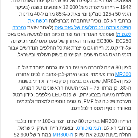
אופנועים אמיתיים. בקפיצה של 80 שנים קדימה מאותה שנת
1942 – רייחו מייצרת מעל 12,000 אופנועים בשנה (בעיקר
דגמי 50 ו-125 סמ"ק) ומייצאת כ-85% מהם ל-40 מדינות
ברחבי העולם. נזכיר שהחברה מברצלונה
רכשה את
הפלטפורמה והטכנולוגיה של גאס גאס
(לאחר שזאת
נמכרה
לק.ט.מ
) ואופנועי האנדורו המיוצרים כיום הם למעשה גאס גאס
EC250 ו-EC300 מהדור האחרון של גאס גאס לפני רכישתה
על-ידי ק.ט.מ. רייחו גם מייצרת את כל החלפים הנדרשים עבור
דגמי הגאס גאס הישנים, שקיימים בשוק העולמי ובישראל.
לציון 80 שנים לחברה מציגים ברייחו גרסה מיוחדת של ה-
MR300
הדו פעימתי. צבעי הירוק-לבן-צהוב הולכים אחורה
לציון ה-MR80, שזכה גם בניצחון סיקס-דייז יוקרתי בשנות
ה-80, וכן מרתון 75 – דגמי השטח הראשונים של המותג.
השלדה מגיעה בצבע ירוק, יש פנס LED מלפנים, כידון רנטל,
מערכת פליטה של FMF, מיגונים נוספים למצמד ולבלמים,
מאוורר נוסף ומספור לכל דגם.
הרייחו MR300 בגרסת 80 שנים ייוצר ב-100 יחידות בלבד
ברחבי העולם.
ה.מ מוטורס
, יבואנית רייחו ושרקו לישראל,
החלה בשנת 2020 את שיווק
ה-MR300
במחיר של 52,900