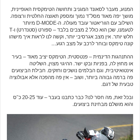
המנוע, מעבר לסאונד המגניב ותחושה הטימקסית האופיינית,
מושך יפה מאוד מסל"ד נמוך ומספק תאוצה החלטית ורצופה.
השילוב עם הווריאטור עובד מעולה. ה-D-MODE מיותר
לטעמנו, שכן הוא כולל 2 מצבים בלבד – ספורט (סטנדרט) ו-T
חלש יותר. אין מצב אגרסיבי יותר, וקשה לנו לראות איך מישהו
קונה טימקס ובוחר לרכב על מצב רגוע…
ההתנהגות הדינמית – פנטסטית. הטימקס יציב מאוד – בעיר
או מחוץ לה, בפניות ובקו ישר. ההיגוי מצוין, השליטה
אינטואיטיבית, וגם הבלמים נושכים וחזקים. חבילת הביצועים
פה ברמה גבוהה ביותר, ושוב – אין פה מהפכה אלא אבולוציה
טבעית של דגם.
ובכל זאת, מה חסר לנו? כבר כתבנו בעבר – עוד 20-25 כ"ס
והוא מושלם מבחינת ביצועים.