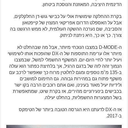
הדינמית היציבה, המאוזנת והנוסכת ביטחון.
בקרת ההחלקה שימושית אולי על כבישי גוש-דן החלקלקים,
אבל על האספלט הדרום אפריקאי המצוין של קייפטאון
והסביבה, שם נערכה ההשקה העולמית, לא ממש הרגשנו בה
צורך. כך או כך, היא ניתנת לניתוק.
ה-D-MODE במצבו הנוכחי מיותר, אבל מה שבהחלט לא
מיותר אלו ערימת התוספות של ה-DX שהופכות אותו לשימושי
ויעיל יותר לחיי היום-יום. המשקף החשמלי למשל, שבמצבו
הנמוך זהה לזה של בדגם הרגיל, אך בלחיצת כפתור הוא עולה
ב-135 מ"מ נוספים ומגם לחלוטין מרוח כך שאפשר לרכב עם
משקף פתוח גם במהירות גבוהה. גם החימום למושבים
ולידיות יעיל מאוד בעינינו, ואם אתם רוכבים הרבה בקו ישר
בכבישים בינעירוניים מהירים, אז בקרת שיוט, שמתאפשרת
בשל המצערות החשמליות, בהחלט יעילה.
אז ה-DX לדעתנו היא הגרסה הטובה ביותר של הטימקס
ב-2017.