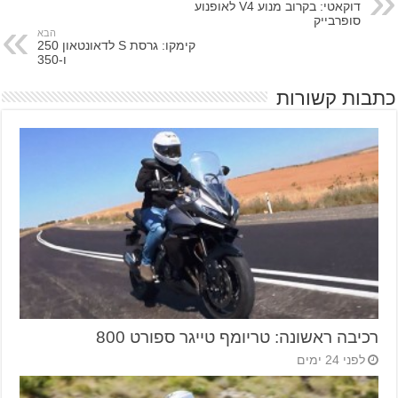
דוקאטי: בקרוב מנוע V4 לאופנוע
סופרבייק
הבא
קימקו: גרסת S לדאונטאון 250
ו-350
כתבות קשורות
רכיבה ראשונה: טריומף טייגר ספורט 800
לפני 24 ימים