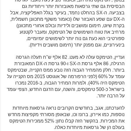
הבסיסית גם שתי גרסאות מאובזרות יותר וייחודיות גם
בצביעה. ה-SX בהחלט נחמד, בעיקר בגלל האפליקציה, אבל
ה-DX עם שפע האבזור שלו (כאמור משקף מתכוונן חשמלית,
בקרת שיוט, חימום ומושבים ולידיות ובולם אחורי מתכוונן)
מרחיב את טווח השימושים של הטימקס, ומעבר לקטנוע
ספורטיבי הוא כעת גם נוח יותר לשימושים יומיומיים,
בינעירוניים, וגם מפנק יותר (חימום מושבים וידיות).
ועדיין, הטימקס עולה לא מעט. 82 אלף ש"ח תעלה הגרסה
הרגילה, 86 אלף גרסת ה-SX ו-90 גרסת ה-DX המאובזרת
ביותר. חלק מהמחיר הגבוה הזה נובע ממס הקנייה, שבטימקס
עומד על 60% (לפני הרפורמה של אוגוסט 2015 מס הקנייה על
הטימקס היה 40%). ולמרות המחיר הגבוה, ב-2016 נמכרו
בישראל כ-500 טימקסים, והשנה, עם הדגם החדש, הצפי עומד
על הרבה יותר.
להערכתנו, אגב, בחודשים הקרובים נראה גרסאות מיוחדות
נוספות, כמו איירון, ברונז וכו, שבאופן מסורתי מקפיצות מחדש
את המכירות. בהקשר הזה קבלו נתון: 52% ממכירות הטימקס
בעולם הן של גרסאות מיוחדות כאלה.