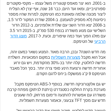
ב-2001. הוא יצר מאפס קטגוריה משל עצמו – מקסי-סקוטרים
ספורטיביים, ומאז ועד היום, כבר 16 שנה, אף יצרן לא הצליח
ליצור מכונה שלמה ומאוזנת כמו הטימקס, למרות שהיו מספר
ניסיונות (לא מספיק לטעמנו). ב-2004 שודרג המקור לדור 1.5,
ב-2008 יצא הדור השני עם שלדת אלומיניום, ב-2012 הדור
השלישי עם מנוע משודרג בנפח 530 סמ"ק, ב-2015 דור 3.5
עם מזלג הפוך ועוד כמה שיפורים, וכעת, ל-2017,
מוצג הדור
הרביעי
של הטימקס.
מה חדש השנה? ובכן, הרבה מאוד. המנוע נשאר כמעט זהה,
אבל הוא מקבל
מצערות חשמליות
במקום המכאניות. השלדה
חדשה לחלוטין, קלה יותר בכ-30% מהקודמת, ויש גם זרוע
אחורית חדשה ורצועת הינע סופי צרה יותר. בסך הכל מאבד
הטימקס 9 ק"ג ממשקלו ביחס לדגם הקודם.
יש גם אלקטרוניקה חדשה. בנוסף ל-ABS הטימקס מקבל
מערכת בקרת החלקה כסטנדרט (ניתנת לניתוק) מפתח קרבה
משודרג עם אפשרות להתנעה ודימום מרחוק, לוח שעונים
חדש עם מסך TFT צבעוני, וכאמור מצערות חשמליות.
העיצוב חדש לחלוטין, מזכיר משהו את הדור הראשון של