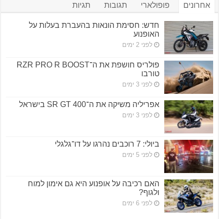
אחרונים
פופולארי
תגובות
תגיות
חדש: חסימת הונאות בהעברת בעלות על
האופנוע
לפני 2 ימים
פולריס חושפת את ה־RZR PRO R BOOST
טורבו
לפני 3 ימים
אפריליה משיקה את ה־SR GT 400 בישראל
לפני 3 ימים
ביולי: 7 רוכבים נהרגו על דו־גלגלי
לפני 5 ימים
האם רכיבה על אופנוע היא גם אימון למוח
ולגוף?
לפני 6 ימים