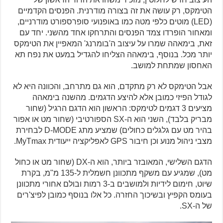
הטימקס, רק עושה את זה בצורה מודרנית. הפנסים הקדמיים
(LED) מוטים כלפי מטה כמו באופנועי סופרספורט מודרניים,
ומאחור הופרדו צמד הפנסים והתרחקו אחד מהשני. יחד עם
זאת, בימאהה שמרו על עיצוב ה'בומרנג' המאפיין את הטימקס
יותר מכל. בנוסף, בימאהה הצליחו להגדיל במעט את נפח תא
האחסון שמתחת למושב.
אבל הטימקס לא רק מתקדם, הוא גם מתרחב, והכוונה היא לא
לגודל הפיזי כמובן אלא להיצע הדגמים. מהשנה בימאהה
מציעים 3 דגמים לטימקס: הראשון הוא הדגם הרגיל (שחור
מבריק בלבד), השני הוא ה-SX הספורטיבי (שחור מט או אפור
בהיר מט עם גלגלים כחולים) שמציע מתג D-MODE לבחירת
מצבי ניהול מנוע וכן חיבור GPS לאפליקציה ייעודית MyTmax.
הדגם השלישי, המאובזר ביותר, הוא ה-DX (שחור מט או כחול
מט), שמגיע עם משקף מתכוונן חשמלית ל-135 מ"מ, בקרת
שיוט, חימום לידיות ולמושבים ב-3 רמות ובולם אחורי מתכוונן
בעומס הקפיץ ובשיכוך החזרה. כל אלו בנוסף כמובן לפיצ'רים
של ה-SX.