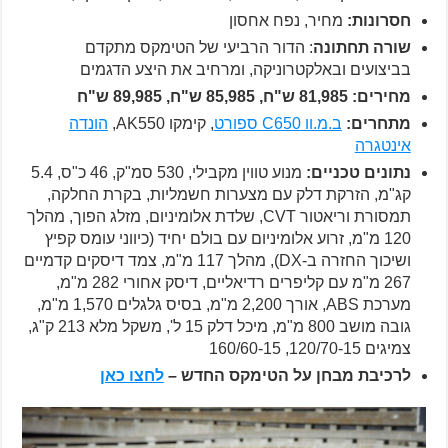
חסרונות:
מחיר, נפח אחסון
שורה תחתונה
: הדור הרביעי של הטימקס מתקדם
בביצועים ובאלקטרוניקה, ומרחיב את היצע הדגמים
מחירים: 81,985 ש"ח, 85,985 ש"ח, 89,985 ש"ח
מתחרים:
ב.מ.וו C650 ספורט
, קימקו AK550,
הונדה
אינטגרה
נתונים טכניים:
מנוע טווין מקבילי, 530 סמ"ק, 46 כ"ס, 5.4
קג"מ, הזרקת דלק עם מצערות חשמליות, בקרת החלקה,
תמסורת וריאטור CVT, שלדת אלומיניום, מזלג הפוך, מהלך
120 מ"מ, זרוע אלומיניום עם בולם יחיד (כיווני עומס קפיץ
ושיכוך החזרה ב-DX), מהלך 117 מ"מ, צמד דיסקים קדמיים
267 מ"מ עם קליפרים רדיאליים, דיסק אחורי 282 מ"מ,
מערכת ABS, אורך 2,200 מ"מ, בסיס גלגלים 1,570 מ"מ,
גובה מושב 800 מ"מ, מיכל דלק 15 ל', משקל מלא 213 ק"ג,
צמיגים 120/70-15, 160/60-15
לרכיבת מבחן על הטימקס החדש –
לחצו כאן