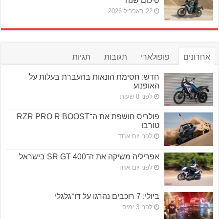
סיכום שנה
22 באפריל 2026
אחרונים
פופולארי
תגובות
תגיות
חדש: חסימת הונאות בהעברת בעלות על
האופנוע
לפני 8 שעות
פולריס חושפת את ה־RZR PRO R BOOST
טורבו
לפני יום אחד
אפריליה משיקה את ה־SR GT 400 בישראל
לפני יום אחד
ביולי: 7 רוכבים נהרגו על דו־גלגלי
לפני 3 ימים