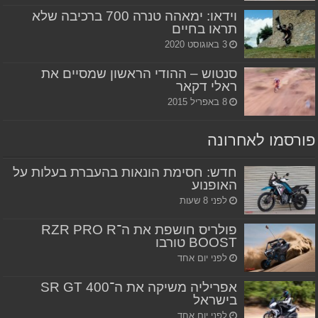
וידאו: ימאהה טנרה 700 ברכיבה שלא
תראו בחיים
3 באוגוסט 2020
סנטוש – ההודי הראשון שמסיים את
ראלי דקאר
8 באפריל 2015
פורסמו לאחרונה
חדש: חסימת הונאות בהעברת בעלות על
האופנוע
לפני 8 שעות
פולריס חושפת את ה־RZR PRO R
BOOST טורבו
לפני יום אחד
אפריליה משיקה את ה־SR GT 400
בישראל
לפני יום אחד