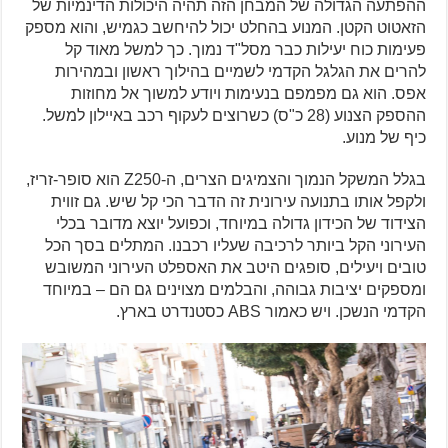
ההפתעה הגדולה של המבחן הזה תהיה היכולות הדינמיות של
הזאטוט הקטן. המנוע בהחלט יכול להיחשב כגמיש, והוא מספק
פעימות כוח יעילות כבר מסל"ד נמוך. כך למשל מאוד קל
להרים את הגלגל הקדמי לשמיים בהילוך ראשון ובמהירות
אפס. הוא גם מפמפם בנעימות ויודע למשוך אל מחוזות
ההספק הצנוע (28 כ"ס) כשרוצים לעקוף רכב באיילון למשל.
כיף של מנוע.
בגלל המשקל הנמוך והצמיגים הצרים, ה-Z250 הוא סופר-זריז,
ולקפל אותו בתנועה עירונית זה הדבר הכי קל שיש. גם זווית
הצידוד של הכידון גדולה במיוחד, וכפועל יוצא מדובר בכלי
העירוני הקל ביותר לרכיבה שעליו רכבנו. המתלים בסך הכל
טובים ויעילים, סופגים היטב את האספלט העירוני המשובש
ומספקים יציבות גבוהה, והבלמים מצוינים גם הם – במיוחד
הקדמי הנשכן. ויש כאמור ABS כסטנדרט בארץ.