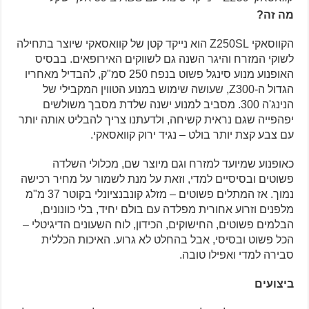
מה זה?
הקווסאקי Z250SL הוא נייקד קטן של קוואסאקי שיוצר בתחילה
לשוקי המזרח והיגר השנה גם לשווקים האירופאים. בבסיס
האופנוע מנוע סינגל פשוט בנפח 250 סמ"ק, להבדיל מאחריו
הגדול ה-Z300, שעושה שימוש במנוע הטווין המקבילי של
הנינג'ה 300. מסביב למנוע ישנה שלדת מסבך משולשים
יפהפייה שגם נראית קשיחה, ולדעתנו צריך להבליט אותה יותר
עם צבע קצת יותר בולט – נגיד ירוק קוואסאקי.
כאופנוע שמיועד למזרח וגם מיוצר שם, מכלולי השלדה
פשוטים ובסיסיים למדי, וזאת על מנת לשמור על מחיר רכישה
נמוך. אז המתלים פשוטים – מזלג קונבנציונלי בקוטר 37 מ"מ
מלפנים וזרוע אחורית מפלדה עם בולם יחיד, בלי כוונונים,
הבלמים פשוטים, החישוקים, הכידון, לוח השעונים הדיגיטלי –
הכל פשוט ובסיסי, אבל בהחלט לא גרוע. האיכות הכללית
סבירה למדי ואפילו טובה.
ביצועים