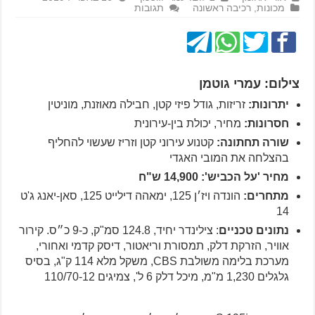
מכונות
,
רכיבה ראשונה
תגובות
צילום: עמרי גוטמן
יתרונות:
זריזות, גודל פיזי קטן, חבילה מאוזנת, מוניטין
חסרונות:
מחיר, יכולת בין-עירונית
שורה תחתונה:
קטנוע עירוני קטן וזריז שעשוי להחליף
בהצלחה את המובי האגדי
מחיר 'על הכביש': 14,900 ש"ח
מתחרים:
הונדה ויז׳ן 125, ימאהה דילייט 125, סאן-יאנג ג'ט
14
נתונים טכניים
: צילינדר יחיד, 124.8 סמ"ק, כ-9 כ״ס. קירור
אוויר, הזרקת דלק, תמסורת וריאטור, דיסק קדמי ואחורי,
מערכת בלימה משולבת CBS, משקל מלא 114 ק"ג, בסיס
גלגלים 1,230 מ"מ, מיכל דלק 6 ל', צמיגים 110/70-12