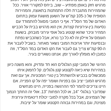
מרגיש חזק באופן מפתיע – שוב, ביחס למקוררי אוויר. ככל
שהמהירות מתגברת חלה התמתנות בתאוצה, והמהירות
הסופית של כ-105 קמ"ש על השעון מושגת עמוק בתחום
האדום של מד הסל"ד. אף כי המובי מסוגל להתמודד עם
נסיעות בין-עירוניות קצרות, אין הוא מרגיש בבית על הכביש
המהיר וניכר שהוא קטנוע בעל אופי עירוני מובהק. בשעות
העומס על איילון זה לא כל כך נורא, אבל כשהכביש נפתח
ובנסיעות יותר ארוכות המובי נשאר מאחור. בשביל לעבור את
ה-90 קמ"ש צריך גם לעבור את הקו האדום במד הסל"ד, וזה
כמובן לא מומלץ לאורך זמן. אנחנו נשארים בעיר.
ההיגוי של המובי קטן הגלגלים הוא חד ומדויק, והוא משנה כיוון
במהירות שיא כיאה לקטנוע קטן גלגלים. קל לחמוק איתו
ממכשולים בכביש ולהשתחל בין טורי המכוניות. אך עם זאת
מרגיש המובי יציב גם בפניות ושומר יפה על קו הפנייה. אם
היינו צריכים להמר לפי ההרגשה בפנייה, היינו מנחשים
שמדובר בגלגלי "14, או לכל הפחות "13. אולי זה החתך הנמוך
של הצמיגים, אבל בכל מקרה למובי יכולת דינאמית עירונית
מצוינת, וגם במהירות גבוהה הקטנוע שומר על יציבות.