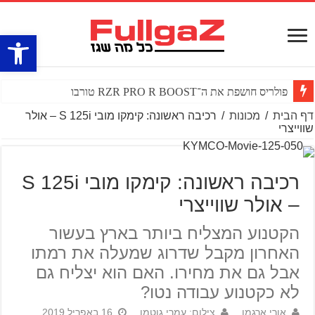
פתח סרגל
פולריס חושפת את ה־RZR PRO R BOOST טורבו
דף הבית
/
מכונות
/
רכיבה ראשונה: קימקו מובי S 125i – אולר
שווייצרי
רכיבה ראשונה: קימקו מובי S 125i
– אולר שווייצרי
הקטנוע המצליח ביותר בארץ בעשור
האחרון מקבל שדרוג שמעלה את רמתו
אבל גם את מחירו. האם הוא יצליח גם
לא כקטנוע עבודה נטו?
אורי ארגמן
צילום: עמרי גוטמן
16 באפריל 2019