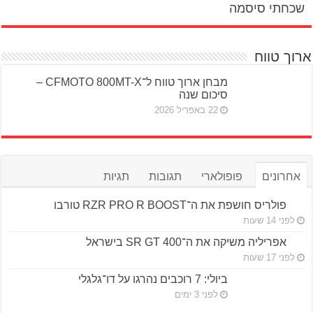
שכחתי סיסמה
ארוך טווח
מבחן ארוך טווח ל־CFMOTO 800MT-X –
סיכום שנה
22 באפריל 2026
אחרונים
פופולארי
תגובות
תגיות
פולריס חושפת את ה־RZR PRO R BOOST טורבו
לפני 14 שעות
אפריליה משיקה את ה־SR GT 400 בישראל
לפני 17 שעות
ביולי: 7 רוכבים נהרגו על דו־גלגלי
לפני 3 ימים