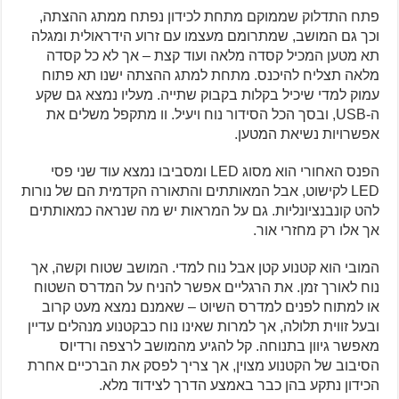
פתח התדלוק שממוקם מתחת לכידון נפתח ממתג ההצתה,
וכך גם המושב, שמתרומם מעצמו עם זרוע הידראולית ומגלה
תא מטען המכיל קסדה מלאה ועוד קצת – אך לא כל קסדה
מלאה תצליח להיכנס. מתחת למתג ההצתה ישנו תא פתוח
עמוק למדי שיכיל בקלות בקבוק שתייה. מעליו נמצא גם שקע
ה-USB, ובסך הכל הסידור נוח ויעיל. וו מתקפל משלים את
אפשרויות נשיאת המטען.
הפנס האחורי הוא מסוג LED ומסביבו נמצא עוד שני פסי
LED לקישוט, אבל המאותתים והתאורה הקדמית הם של נורות
להט קונבנציונליות. גם על המראות יש מה שנראה כמאותתים
אך אלו רק מחזרי אור.
המובי הוא קטנוע קטן אבל נוח למדי. המושב שטוח וקשה, אך
נוח לאורך זמן. את הרגליים אפשר להניח על המדרס השטוח
או למתוח לפנים למדרס השיוט – שאמנם נמצא מעט קרוב
ובעל זווית תלולה, אך למרות שאינו נוח כבקטנוע מנהלים עדיין
מאפשר גיוון בתנוחה. קל להגיע מהמושב לרצפה ורדיוס
הסיבוב של הקטנוע מצוין, אך צריך לפסק את הברכיים אחרת
הכידון נתקע בהן כבר באמצע הדרך לצידוד מלא.