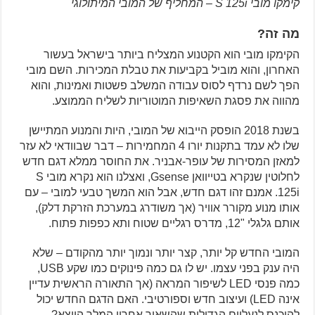
קימקו מובי S 125i – המחליף של המובי המיתולוגי
מה זה?
הקימקו מובי הוא הקטנוע המצליח ביותר בישראל בעשור
האחרון, והוא מוביל בקביעות את טבלת המכירות. השם מובי
הפך לשם נרדף לסוס עבודה המשלב פשטות ואמינות, והוא
מהווה את פסגת השאיפות המוטוריות לשליח הממוצע.
בשנת 2018 הופסק הייבוא של המובי, היות והמנוע המתיישן
שלו לא עמד בתקנות יורו 4 המחמירות – דבר שבוודאי לא עזר
למאזן המסירות של עופר-אבניר. את החוסר ממלא דגם חדש
לחלוטין שנקרא בטייוואן Gsense, ואצלנו הוא נקרא מובי S
125i. אמנם זהו דגם חדש, אבל הוא המשך טבעי למובי – עם
אותו מנוע מקורר אוויר (אך משודרג במערכת הזרקת דלק),
אותם גלגלי "12, מדרס רגליים שטוח ותא כפפות פתוח.
המובי החדש קל יותר, קצר יותר ונמוך יותר מהקודם – שלא
היה ענק בפני עצמו. יש לו גם כמה פינוקים כמו שקע USB,
כמה פנסי LED לשיפור המראה (אך התאורה הראשית עדיין
אינה LED) ועיצוב חדש וספורטיבי. האם הדגם החדש יכול
להיכנס לנעליים הגדולות שהשאיר אחריו המלך היוצא?