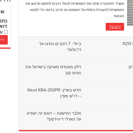
משרד התחבורה פתח את האפשרות לבעלי רכבים לחסום מראש את
האפשרות להעברת בעלות על האופנוע או הרכב בדואר כדי למנוע
שם
הונאות
כתו
דוא
קרא עוד
אנ
ת את ה־RZR PRO
ביולי: 7 רוכבים נהרגו על
דו־גלגלי
ים
דלק מוטורס משיקה בישראל את
מותג קוב
חדש בארץ: Nicot KR4-250PR
– דו"ש מסין
אלבר הורשעה – האם זה ישפיע
על הארלי דיווידסון?