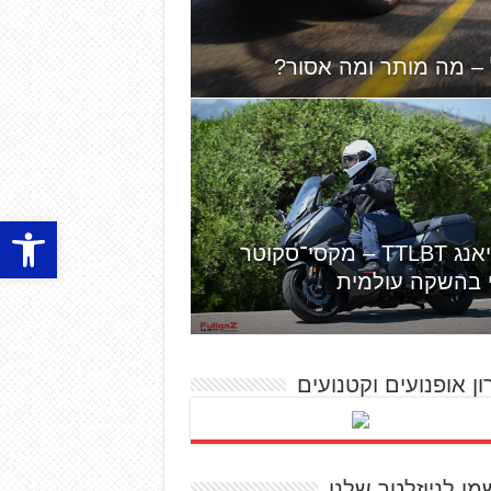
 – מה מותר ומה אסור?
פתח סרגל
סאן יאנג TTLBT – מקסי־סקוטר
י בהשקה עולמית
ון אופנועים וקטנועים
מו לניוזלטר שלנו