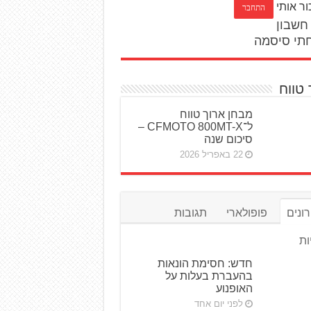
ור אותי
חשבון
תי סיסמה
 טווח
מבחן ארוך טווח
ל־CFMOTO 800MT-X –
סיכום שנה
22 באפריל 2026
ונים
פופולארי
תגובות
ות
חדש: חסימת הונאות
בהעברת בעלות על
האופנוע
לפני יום אחד