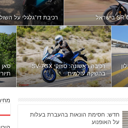
רכיבת דו־גלגלי על השול
ון
רכיבה ראשונה: סוזוקי SV-7GX
בהשקה עולמית
תיור
מחיר
חדש: חסימת הונאות בהעברת בעלות
על האופנוע
הירש