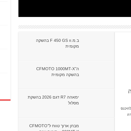
ב.מ.וו F 450 GS בהשקה
מקומית
ה־CFMOTO 1000MT-X
בהשקה מקומית
קה
ימאהה R7 דגם 2026 בהשקת
מסלול
ZFORCE  הוא הניסיון הראשון של CFMOTO להיכנס
ורה
מבחן ארוך טווח ל־CFMOTO