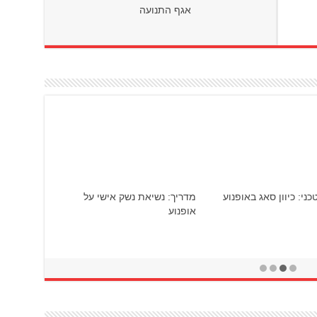
אגף התנועה
וויקשיפטר – מעביר
הסיכון שברכיבה ללא ביטוח צד ג'
 מהיר