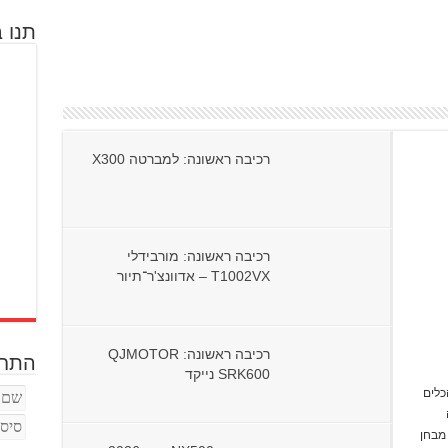
תנו ב
רכיבה ראשונה: למברטה X300
רכיבה ראשונה: מורבידלי
T1002VX – אדוונצ'ר־תיור
רכיבה ראשונה: QJMOTOR
התחב
SRK600 נייקד
ר שבין ה־660 לבין הכלים
 מבחן