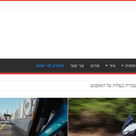
[ULWPQSF id=93187]
ספורט
ציוד
פורום
צור קשר
מחירון לוי יצחק
ברת בעלות על האופנוע