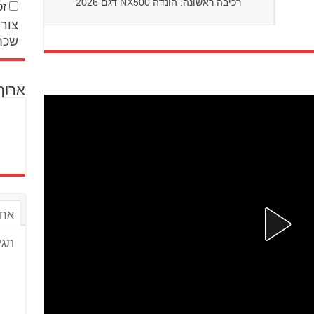
רכיבה ראשונה: הונדה NX500 דגם 2026
זכ
צור 
שכח
ארוך
אחר
תגי