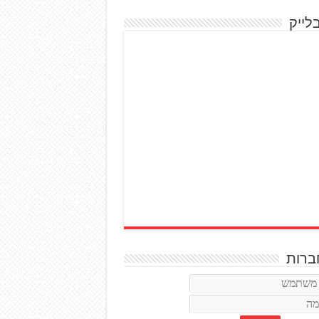
לייק
רות