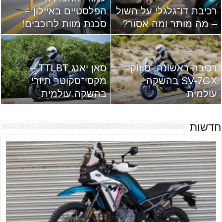
רכיבת דו־גלגלי על השול
הפלסטיים באיילון –
– מה מותר ומה אסור?
סכנת מוות לרוכבים!
רכיבה ראשונה: סוזוקי
סאן יאנג TTLBT –
SV-7GX בהשקה
מקסי־סקוטר תיורי
עולמית
בהשקה עולמית
חדשות