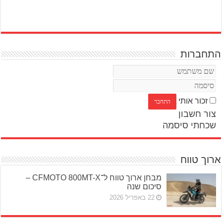
התחברות
זכור אותי
צור חשבון
שכחתי סיסמה
ארוך טווח
מבחן ארוך טווח ל־CFMOTO 800MT-X –
סיכום שנה
22 באפריל 2026