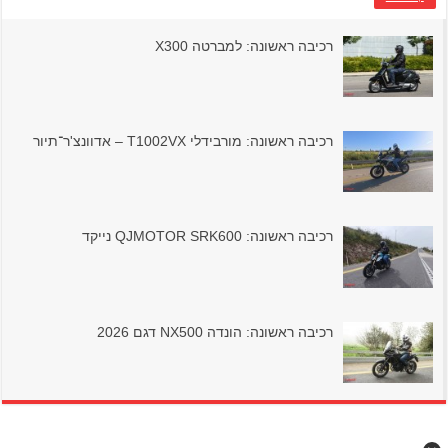
רכיבה ראשונה: למברטה X300
רכיבה ראשונה: מורבידלי T1002VX – אדוונצ'ר־תיור
רכיבה ראשונה: QJMOTOR SRK600 נייקד
רכיבה ראשונה: הונדה NX500 דגם 2026