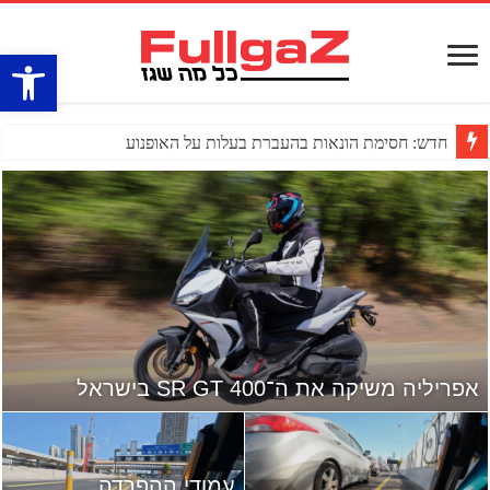
פתח סרגל
חדש: חסימת הונאות בהעברת בעלות על האופנוע
אפריליה משיקה את ה־SR GT 400 בישראל
עמודי ההפרדה