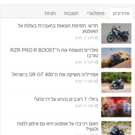
אחרונים
פופולארי
תגובות
תגיות
חדש: חסימת הונאות בהעברת בעלות על
האופנוע
לפני 2 ימים
פולריס חושפת את ה־RZR PRO R BOOST
טורבו
לפני 3 ימים
אפריליה משיקה את ה־SR GT 400 בישראל
לפני 3 ימים
ביולי: 7 רוכבים נהרגו על דו־גלגלי
לפני 5 ימים
האם רכיבה על אופנוע היא גם אימון למוח
ולגוף?