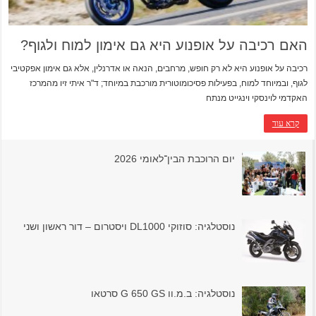
האם רכיבה על אופנוע היא גם אימון למוח ולגוף?
רכיבה על אופנוע היא לא רק חופש, מרחבים, הנאה או אדרנלין, אלא גם אימון אפקטיבי
לגוף, ובמיוחד למוח, בפעילות פסיכומוטורית מורכבת במיוחד; ד"ר איתי זיו מהמרכז
האקדמי לוינסקי וינגייט מנתח
קרא עוד
יום הרוכבת הבין־לאומי 2026
נוסטלגיה: סוזוקי DL1000 ויסטרום – דור ראשון ושני
נוסטלגיה: ב.מ.וו G 650 GS סרטאו