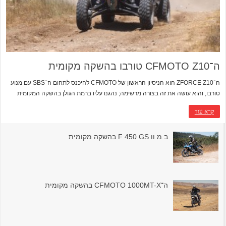
ה־CFMOTO Z10 טורבו בהשקה מקומית
ה־ZFORCE Z10 הוא הניסיון הראשון של CFMOTO להיכנס לתחום ה־SBS עם מנוע
טורבו, והוא עושה את זה בצורה מרשימה; נהגנו עליו ברמת הגולן בהשקה המקומית
קרא עוד
ב.מ.וו F 450 GS בהשקה מקומית
ה־CFMOTO 1000MT-X בהשקה מקומית