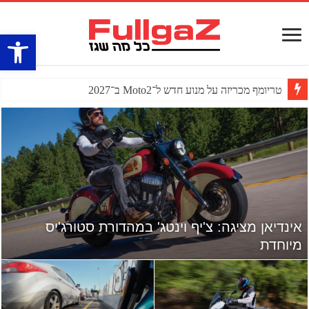
פתח סרגל
טריומף מכריזה על מנוע חדש ל־Moto2 ב־2027
אינדיאן מציגה: צ'יף וינטג' במהדורת סטורג'יס
מיוחדת