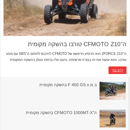
ה־CFMOTO Z10 טורבו בהשקה מקומית
ה־ZFORCE Z10 הוא הניסיון הראשון של CFMOTO להיכנס לתחום ה־SBS עם מנוע
טורבו, והוא עושה את זה בצורה מרשימה; נהגנו עליו ברמת הגולן בהשקה המקומית
קרא עוד
ב.מ.וו F 450 GS בהשקה מקומית
ה־CFMOTO 1000MT-X בהשקה מקומית