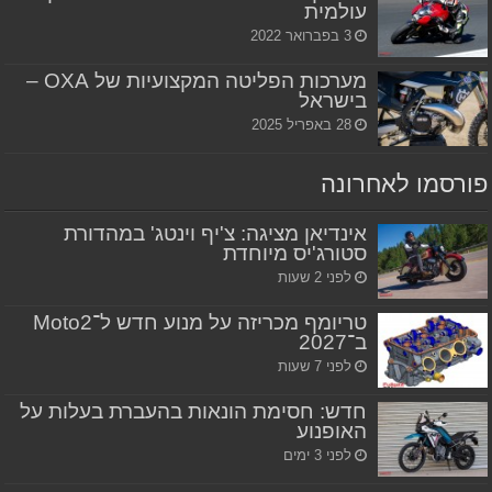
עולמית
3 בפברואר 2022
מערכות הפליטה המקצועיות של OXA –
בישראל
28 באפריל 2025
פורסמו לאחרונה
אינדיאן מציגה: צ'יף וינטג' במהדורת
סטורג'יס מיוחדת
לפני 2 שעות
טריומף מכריזה על מנוע חדש ל־Moto2
ב־2027
לפני 7 שעות
חדש: חסימת הונאות בהעברת בעלות על
האופנוע
לפני 3 ימים