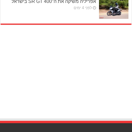
אפריליה משיקה את ה־SR GT 400 בישראל
לפני 4 ימים