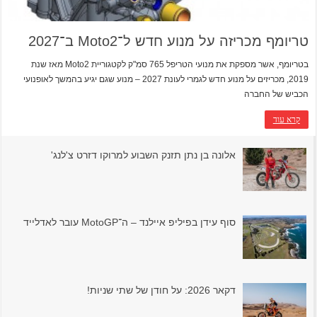
טריומף מכריזה על מנוע חדש ל־Moto2 ב־2027
בטריומף, אשר מספקת את מנועי הטריפל 765 סמ"ק לקטגוריית Moto2 מאז שנת
2019, מכריזים על מנוע חדש לגמרי לעונת 2027 – מנוע שגם יגיע בהמשך לאופנועי
הכביש של החברה
קרא עוד
אלונה בן נתן תזנק השבוע למרוקו דזרט צ'לנג'
סוף עידן בפיליפ איילנד – ה־MotoGP עובר לאדלייד
דקאר 2026: על חודן של שתי שניות!