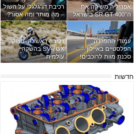
אפריליה משיקה את
רכיבת דו־גלגלי על השול
ה־SR GT 400 בישראל
– מה מותר ומה אסור?
עמודי ההפרדה
רכיבה ראשונה: סוזוקי
הפלסטיים באיילון –
SV-7GX בהשקה
סכנת מוות לרוכבים!
עולמית
חדשות