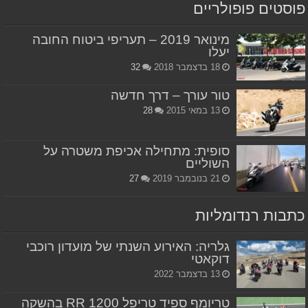
פוסטים פופולריים
מינואר 2019 – תעריפי ביטוח החובה
יעלו
18 בדצמבר 2018
32
טור עורך – דרך חדשה
13 במאי 2015
28
סופית: מתחילה אכיפת משטרה על
השוליים
21 בנובמבר 2019
27
כתבות רנדומליות
גלריה: האירוע השנתי של מועדון רוכבי
דוקאטי
13 בדצמבר 2022
טריומף ספיד טריפל 1200 RR בהשקה