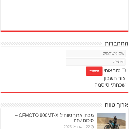
התחברות
זכור אותי
צור חשבון
שכחתי סיסמה
ארוך טווח
מבחן ארוך טווח ל־CFMOTO 800MT-X –
סיכום שנה
22 באפריל 2026