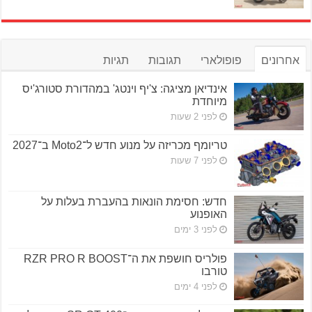
אחרונים
פופולארי
תגובות
תגיות
אינדיאן מציגה: צ'יף וינטג' במהדורת סטורג'יס
מיוחדת
לפני 2 שעות
טריומף מכריזה על מנוע חדש ל־Moto2 ב־2027
לפני 7 שעות
חדש: חסימת הונאות בהעברת בעלות על
האופנוע
לפני 3 ימים
פולריס חושפת את ה־RZR PRO R BOOST
טורבו
לפני 4 ימים