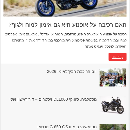
האם רכיבה על אופנוע היא גם אימון למוח ולגוף?
רכיבה על אופנוע היא לא רק חופש, מרחבים, הנאה או אדרנלין, אלא גם אימון אפקטיבי
לגוף, ובמיוחד למוח, בפעילות פסיכומוטורית מורכבת במיוחד; ד"ר איתי זיו מהמרכז
האקדמי לוינסקי וינגייט מנתח
קרא עוד
יום הרוכבת הבין־לאומי 2026
נוסטלגיה: סוזוקי DL1000 ויסטרום – דור ראשון ושני
נוסטלגיה: ב.מ.וו G 650 GS סרטאו