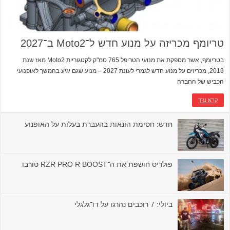
טריומף מכריזה על מנוע חדש ל־Moto2 ב־2027
בטריומף, אשר מספקת את מנועי הטריפל 765 סמ"ק לקטגוריית Moto2 מאז שנת
2019, מכריזים על מנוע חדש לגמרי לעונת 2027 – מנוע שגם יגיע בהמשך לאופנועי
הכביש של החברה
קרא עוד
חדש: חסימת הונאות בהעברת בעלות על האופנוע
פולריס חושפת את ה־RZR PRO R BOOST טורבו
ביולי: 7 רוכבים נהרגו על דו־גלגלי