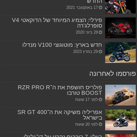
החדש
17 באוקטובר 2021
פירלי: הצמיג המיוחד של הדוקאטי V4
סופרלג'רה
28 ביוני 2020
חדש בארץ: מוטוגוצי V100 מנדלו
29 במרץ 2023
פורסמו לאחרונה
פולריס חושפת את ה־RZR PRO R
BOOST טורבו
לפני 17 שעות
אפריליה משיקה את ה־SR GT 400
בישראל
לפני 20 שעות
ביולי: 7 רוכבים נהרגו על דו־גלגלי