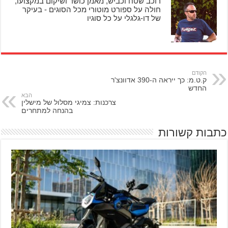
רוכב שטח וכביש, מאמן כושר ושיקום במקצועו,
חולה על ספורט מוטורי מכל הסוגים - בעיקר
של דו-גלגלי על כל סוגיו
הקודם
ק.ט.מ: כך ייראה ה-390 אדוונצ'ר
החדש
הבא
צרכנות: צמיגי מסלול של מישלין
בהנחה למתחרים
כתבות קשורות