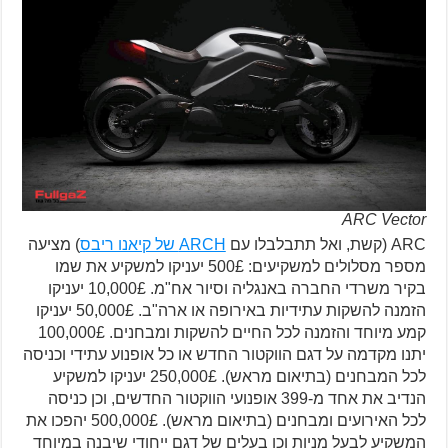
ARC Vector
ARC (קשת, ואל תתבלבלו עם
ARCH של קיאנו ריבס
) מציעה
מספר מסלולים למשקיעים: 500£ יעניקו למשקיע את שמו
בקיר משרדי החברה באנגליה וסיור אח"מ. 10,000£ יעניקו
הזמנה להשקות עתידיות באירופה או ארה"ב. 50,000£ יעניקו
קמע מיוחד והזמנה לכל החיים להשקות ומבחנים. 100,000£
יתנו מקדמה על דגם הווקטור החדש או כל אופנוע עתידי וכניסה
לכל המבחנים (בתיאום מראש). 250,000£ יעניקו למשקיע
הנדיב את אחד מ-399 אופנועי הווקטור החדשים, וכן כניסה
לכל האירועים ומבחנים (בתיאום מראש). 500,000£ יהפכו את
המשקיע לבעל מניות וכן בעלים של דגם ייחודי שיבנה במיוחד