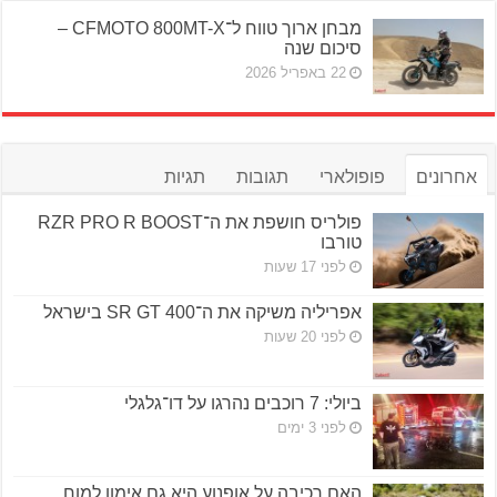
מבחן ארוך טווח ל־CFMOTO 800MT-X –
סיכום שנה
22 באפריל 2026
אחרונים
פופולארי
תגובות
תגיות
פולריס חושפת את ה־RZR PRO R BOOST
טורבו
לפני 17 שעות
אפריליה משיקה את ה־SR GT 400 בישראל
לפני 20 שעות
ביולי: 7 רוכבים נהרגו על דו־גלגלי
לפני 3 ימים
האם רכיבה על אופנוע היא גם אימון למוח