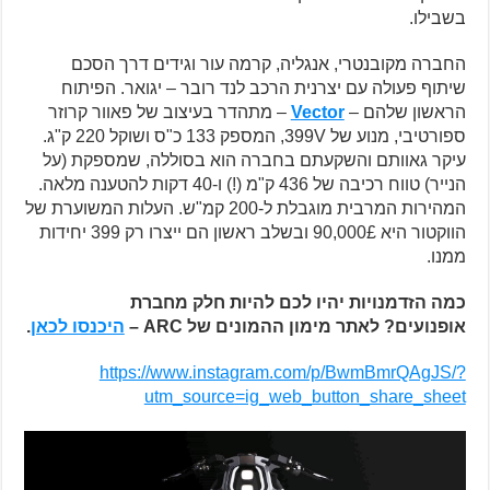
בשבילו.
החברה מקובנטרי, אנגליה, קרמה עור וגידים דרך הסכם
שיתוף פעולה עם יצרנית הרכב לנד רובר – יגואר. הפיתוח
הראשון שלהם –
Vector
– מתהדר בעיצוב של פאוור קרוזר
ספורטיבי, מנוע של 399V, המספק 133 כ"ס ושוקל 220 ק"ג.
עיקר גאוותם והשקעתם בחברה הוא בסוללה, שמספקת (על
הנייר) טווח רכיבה של 436 ק"מ (!) ו-40 דקות להטענה מלאה.
המהירות המרבית מוגבלת ל-200 קמ"ש. העלות המשוערת של
הווקטור היא 90,000£ ובשלב ראשון הם ייצרו רק 399 יחידות
ממנו.
כמה הזדמנויות יהיו לכם להיות חלק מחברת
אופנועים? לאתר מימון ההמונים של ARC –
היכנסו לכאן
.
https://www.instagram.com/p/BwmBmrQAgJS/?
utm_source=ig_web_button_share_sheet