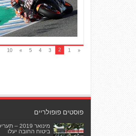
2
10
»
5
4
3
1
«
פוסטים פופולריים
מינואר 2019 – תער
ביטוח החובה יעלו