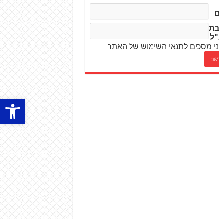
בת
"ל
י מסכים לתנאי השימוש של האתר
פתח סרגל