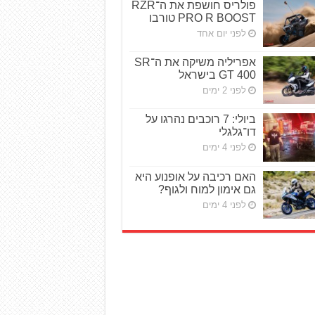
פולריס חושפת את ה־RZR
PRO R BOOST טורבו
לפני יום אחד
אפריליה משיקה את ה־SR
GT 400 בישראל
לפני 2 ימים
ביולי: 7 רוכבים נהרגו על
דו־גלגלי
לפני 4 ימים
האם רכיבה על אופנוע היא
גם אימון למוח ולגוף?
לפני 4 ימים