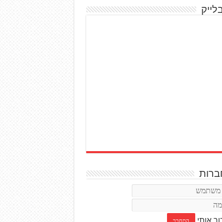
לייק
רות
ור אותי