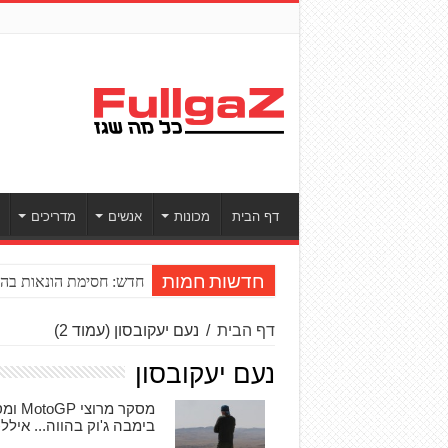
דף הבית
מכונות
אנשים
מדריכים
חדש: חסימת הונאות בהע
חדשות חמות
דף הבית
/
נעם יעקובסון
(עמוד 2)
נעם יעקובסון
מסקר
בימבה ג'וק בהווה... איללכ