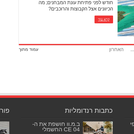
חודש לפני פתיחת עונת המבחנים; מה
הכיוונים אצל הקבוצות והרוכבים?
קרא עוד
...
האחרון
עמוד מתוך
כתבות רנדומליות
פור
יפי
ב.מ.וו חושפת את ה-
CE 04 החשמלי