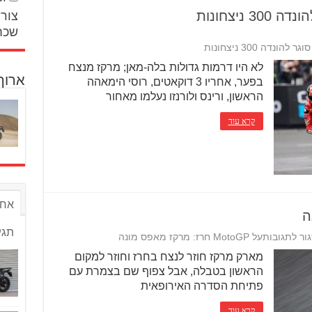
צור 
שכח
לא היו דרמות גדולות בלה-מאן; מרקז מנצח
ארוך
בפער, אחריו 3 דוקאטים, רוסי הימאהה
הראשון, ורינס ולורנזו נעלמו מאחור
קרא עוד
אחר
תגי
ור לתגובות
על MotoGP חרז: מרקז מאפס מונה
מארק מרקז חוזר לנצח בחרז וחוזר למקום
הראשון בטבלה, אבל צפוף שם בצמרת עם
פתיחת הסדרה האירופאית
קרא עוד