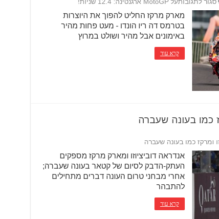
סגור לתגובות
על MotoGP ארגנטינה: 12.4 שניות!
מארק מרקז החליט להפוך את היוצרות
בטרמס דה ריו הונדו - מעט פחות מהיר
באימונים אבל מהיר ושולט במרוץ
קרא עוד
אנדראה דוביציוזו ומארק מרקז מספקים
העתק-הדבק לסיום של קטאר בעונה שעברה;
אחרי מבחני טרום העונה דברים מתחילים
להתבהר
קרא עוד