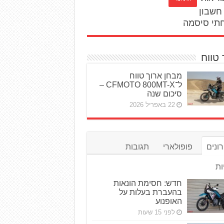
חשבון
תי סיסמה
 טווח
מבחן ארוך טווח
ל־CFMOTO 800MT-X –
סיכום שנה
22 באפריל 2026
ונים
פופולארי
תגובות
ות
חדש: חסימת הונאות
בהעברת בעלות על
האופנוע
לפני 15 שעות