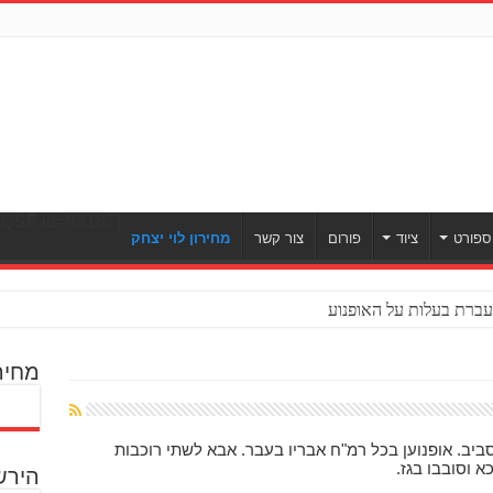
[ULWPQSF id=93187]
ספורט
ציוד
פורום
צור קשר
מחירון לוי יצחק
ברת בעלות על האופנוע
מחיר
 מרוצי MotoGP ומסביב. אופנוען בכל רמ"ח אבריו בעבר. אבא לשתי רוכבות
א וסובבו בגז.
הירש