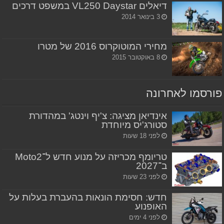
דיאלים VL250 Daystar במשפט דרכים
3 בינואר 2014
מחירי המוטוקרוס 2016 של מטרו
8 באוקטובר 2015
פורסמו לאחרונה
אינדיאן מציגה: צ'יף וינטג' במהדורת
סטורג'יס מיוחדת
לפני 18 שעות
טריומף מכריזה על מנוע חדש ל־Moto2
ב־2027
לפני 23 שעות
חדש: חסימת הונאות בהעברת בעלות על
האופנוע
לפני 4 ימים