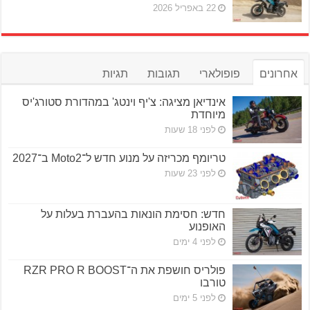
22 באפריל 2026
אחרונים
פופולארי
תגובות
תגיות
אינדיאן מציגה: צ'יף וינטג' במהדורת סטורג'יס
מיוחדת
לפני 18 שעות
טריומף מכריזה על מנוע חדש ל־Moto2 ב־2027
לפני 23 שעות
חדש: חסימת הונאות בהעברת בעלות על
האופנוע
לפני 4 ימים
פולריס חושפת את ה־RZR PRO R BOOST
טורבו
לפני 5 ימים