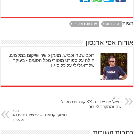
תגיות
MOTOGP
אנדראה דוביציוזו
אודות אסי ארנסון
רוכב שטח וכביש, מאמן כושר ושיקום במקצועו,
חולה על ספורט מוטורי מכל הסוגים - בעיקר
של דו-גלגלי על כל סוגיו
הקודם
רויאל אנפילד: ה-KX קונספט מקבל
שם ומתקרב לייצור
הבא
סוזוקי קטאנה – עכשיו גם עם 4
גלגלים
כתבות קשורות