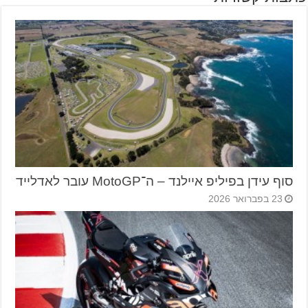
סוף עידן בפיליפ איילנד – ה־MotoGP עובר לאדלייד
23 בפברואר 2026