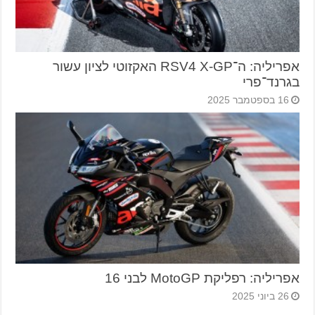
אפריליה: ה־RSV4 X-GP האקזוטי לציון עשור
בגרנד־פרי
16 בספטמבר 2025
אפריליה: רפליקת MotoGP לבני 16
26 ביוני 2025