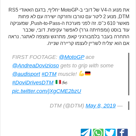
את מנוע ה-V4 של דובי ב-MotoGP יחליף, בדגם האאודי RS5
DTM, מנוע 2 ליטר עם טורבו והזרקה ישירה עם לא פחות
מאשר 610 כ"ס. זה לפני מערכת ה-Push-to-Pass, שמעניקה
עוד בוסט (ומפחיתה גרר) לאפשר עקיפות. דובי, שכבר
התחרה בעבר בלמבורגיני קאפ, מתרגש ומצפה לאתגר. נראה
אם הוא יצליח לשריין לעצמו קריירה שנייה.
FIRST FOOTAGE:
@MotoGP
ace
@AndreaDovizioso
gets to grip with some
@audisport
#DTM
muscle!
#DoviDrivesDTM
🏍️
pic.twitter.com/jXgCME2bzU
May 8, 2019
— DTM (@DTM)