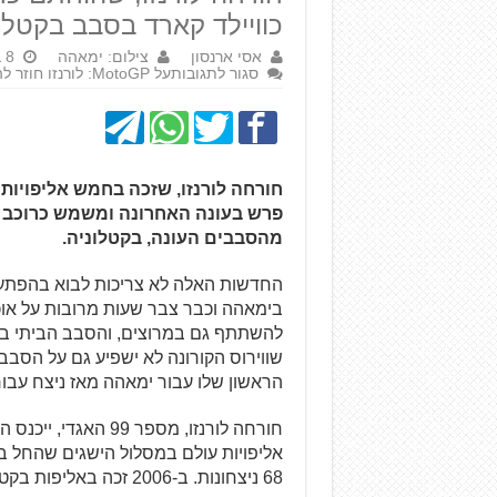
כוויילד קארד בסבב בקטלו
אסי ארנסון
צילום: ימאהה
8 במרץ 2020
סגור לתגובות
על MotoGP: לורנזו חוזר להתחרות
חורחה לורנזו, שזכה בחמש אליפויות
פרש בעונה האחרונה ומשמש כרוכב 
מהסבבים העונה, בקטלוניה.
החדשות האלה לא צריכות לבוא בהפתעה –
להשתתף גם במרוצים, והסבב הביתי בקט
שווירוס הקורונה לא ישפיע גם על הסבב
הראשון שלו עבור ימאהה מאז ניצח עבורם ב
חורחה לורנזו, מספר 99 האגדי, ייכנס השנה