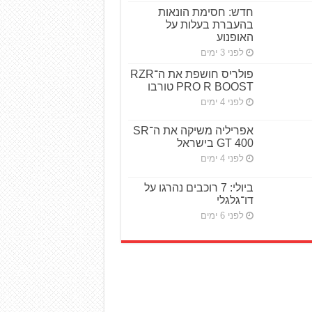
חדש: חסימת הונאות
בהעברת בעלות על
האופנוע
לפני 3 ימים
פולריס חושפת את ה־RZR
PRO R BOOST טורבו
לפני 4 ימים
אפריליה משיקה את ה־SR
GT 400 בישראל
לפני 4 ימים
ביולי: 7 רוכבים נהרגו על
דו־גלגלי
לפני 6 ימים