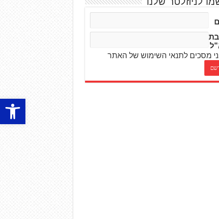
מו לניוזלטר שלנו
בת
"ל
י מסכים לתנאי השימוש של האתר
פתח סרגל