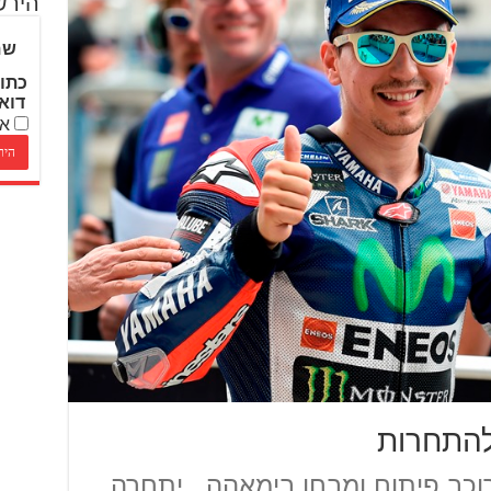
הירש
שם
כתו
דוא
אנ
וכב פיתוח ומבחן בימאהה , יתחרה