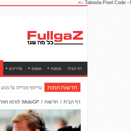
!-- Taboola Pixel Code -->
דף הבית
מכונות
אנשים
מדריכים
ס
טריומף מכריזה על מנוע חדש ל־to2
חדשות חמות
דף הבית
/
חדשות
/
MotoGP: לורנזו חוזר להתחרות