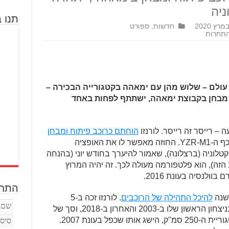
ניה
תנו ב
חדשות
,
ספורט
 עולם – שלוש מהן עם ימאהה בקטגורייה הבכירה –
מבחן בקבוצת ימאהה, ישתתף לפחות באחד
 רייסר זה רייסר. לורנזו
הוחתם כרוכב פיתוח ומבחן
בימאהה וכבר צבר שעות מרובות על אוכף ה-YZR-M1. החוזה מאפשר לו את האופציה
לוניה (ברצלונה), שאמור להיערך בחודש יוני (בהנחה
 הזה), הוא פלטפורמה מעולה לכך. זה יהיה המרוץ
וולנסיה בעונת 2016.
התחב
להיכל התהילה של הרוכבים
. לורנזו זכה ב-5
אליפויות עולם במסלול הישגים שהחל בניצחון הראשון שלו ב-2003 והאחרון ב-2018, וסך של
68 ניצחונות. ב-2006 זכה באליפות בקטגוריית ה-250 סמ"ק, הישג אותו שכפל בעונת 2007.