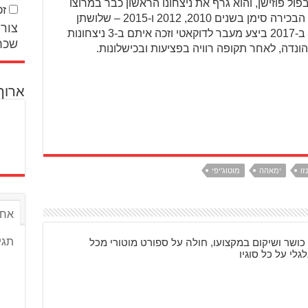
ול פוזישן, והוא גרף את ניצחונו הראשון כבר במרוצו
זכ
השלישי. את שלוש האליפויות בקטגוריה הבכירה סימן בשנים 2010, 2012 ו-2015 – שלושתן
צור 
על-גבי ימאהה, איתה זכה ב-44 מרוצים. ב-2017 ביצע מעבר לדוקאטי וזכה איתם ב-3 ניצחונות
שכח
ונדה, לאחר תקופה רוויה בפציעות ובכישלונות.
ארוך
זו
ימאהה
מוטוג'יפי
אחר
תגי
כושר ושיקום במקצועו, חולה על ספורט מוטורי מכל
גלי על כל סוגיו