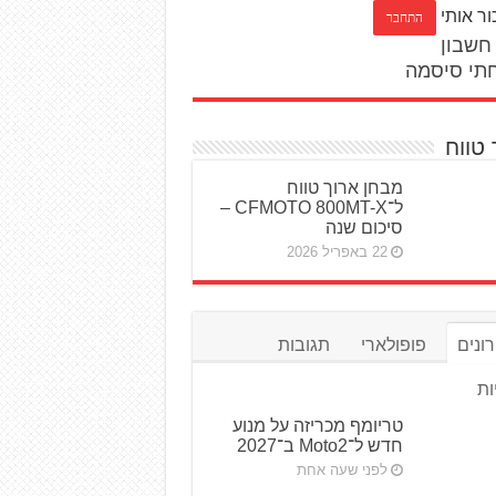
ור אותי
חשבון
תי סיסמה
 טווח
מבחן ארוך טווח
ל־CFMOTO 800MT-X –
סיכום שנה
22 באפריל 2026
ונים
פופולארי
תגובות
ות
טריומף מכריזה על מנוע
חדש ל־Moto2 ב־2027
לפני שעה אחת