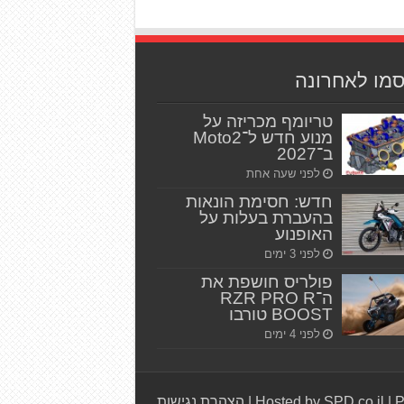
סמו לאחרונה
טריומף מכריזה על
מנוע חדש ל־Moto2
ב־2027
לפני שעה אחת
חדש: חסימת הונאות
בהעברת בעלות על
האופנוע
לפני 3 ימים
פולריס חושפת את
ה־RZR PRO R
BOOST טורבו
לפני 4 ימים
P
|
Hosted by SPD.co.il
|
הצהרת נגישות