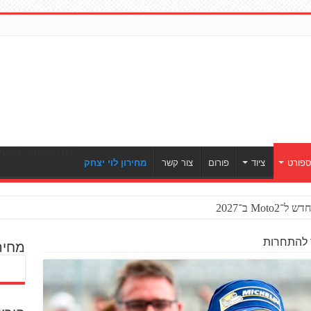
[ULWPQSF id=93187]
פורט
ציוד
פורום
צור קשר
מחירון לוי יצחק
Mo ב־2027
מחיר