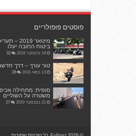
פוסטים פופולריים
מינואר 2019 – תער
ביטוח החובה יעלו
18 בדצמבר 2018
32
טור עורך – דרך חדשה
13 במאי 2015
28
סופית: מתחילה אכיפ
משטרה על השוליים
21 בנובמבר 2019
27
© Fullgaz 2026, כל הזכויות שמורות