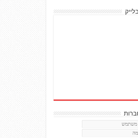
לייק
רות