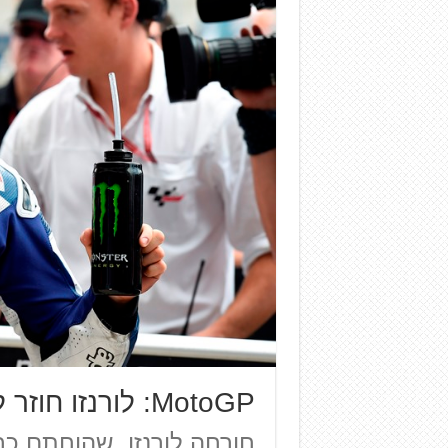
MotoGP: לורנזו חוזר להתחרות
חורחה לורנזו, שהוחתם כר