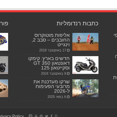
כתבות רנדומליות
פור
יפי
אליפות מוטוקרוס
החובבים – סבב 2,
וינגייט
17 באוקטובר 2018
חדשים בארץ: קימקו
דאונטאון 350 GT
וסקייטאון 125
9 באוקטובר 2024
ת
שרקו מעדכנת את
מרובעי הפעימות
ל-2026
6 במאי 2025
rivacy Policy