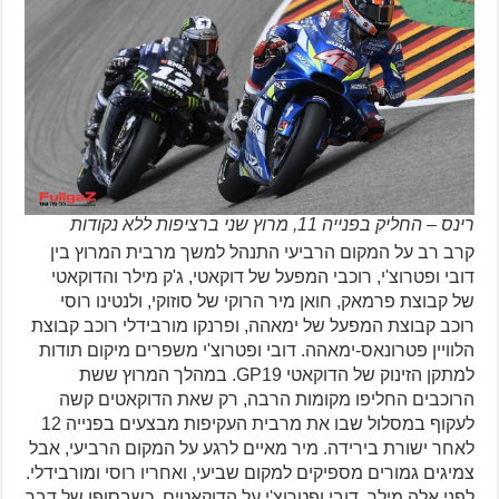
רינס – החליק בפנייה 11, מרוץ שני ברציפות ללא נקודות
קרב רב על המקום הרביעי התנהל למשך מרבית המרוץ בין
דובי ופטרוצ'י, רוכבי המפעל של דוקאטי, ג'ק מילר והדוקאטי
של קבוצת פרמאק, חואן מיר הרוקי של סוזוקי, ולנטינו רוסי
רוכב קבוצת המפעל של ימאהה, ופרנקו מורבידלי רוכב קבוצת
הלוויין פטרונאס-ימאהה. דובי ופטרוצ'י משפרים מיקום תודות
למתקן הזינוק של הדוקאטי GP19. במהלך המרוץ ששת
הרוכבים החליפו מקומות הרבה, רק שאת הדוקאטים קשה
לעקוף במסלול שבו את מרבית העקיפות מבצעים בפנייה 12
לאחר ישורת בירידה. מיר מאיים לרגע על המקום הרביעי, אבל
צמיגים גמורים מספיקים למקום שביעי, ואחריו רוסי ומורבידלי.
לפני אלה מילר, דובי ופטרוצ'י על הדוקאטים, כשבסופו של דבר