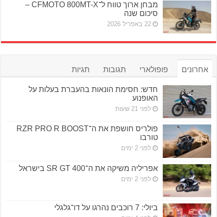
מבחן ארוך טווח ל־CFMOTO 800MT-X –
סיכום שנה
22 באפריל 2026
אחרונים
פופולארי
תגובות
תגיות
חדש: חסימת הונאות בהעברת בעלות על
האופנוע
לפני 21 שעות
פולריס חושפת את ה־RZR PRO R BOOST
טורבו
לפני 2 ימים
אפריליה משיקה את ה־SR GT 400 בישראל
לפני 2 ימים
ביולי: 7 רוכבים נהרגו על דו־גלגלי