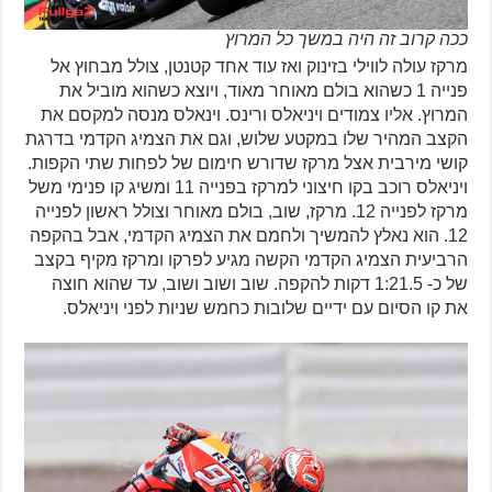
ככה קרוב זה היה במשך כל המרוץ
מרקז עולה לווילי בזינוק ואז עוד אחד קטנטן, צולל מבחוץ אל
פנייה 1 כשהוא בולם מאוחר מאוד, ויוצא כשהוא מוביל את
המרוץ. אליו צמודים ויניאלס ורינס. וינאלס מנסה למקסם את
הקצב המהיר שלו במקטע שלוש, וגם את הצמיג הקדמי בדרגת
קושי מירבית אצל מרקז שדורש חימום של לפחות שתי הקפות.
ויניאלס רוכב בקו חיצוני למרקז בפנייה 11 ומשיג קו פנימי משל
מרקז לפנייה 12. מרקז, שוב, בולם מאוחר וצולל ראשון לפנייה
12. הוא נאלץ להמשיך ולחמם את הצמיג הקדמי, אבל בהקפה
הרביעית הצמיג הקדמי הקשה מגיע לפרקו ומרקז מקיף בקצב
של כ- 1:21.5 דקות להקפה. שוב ושוב ושוב, עד שהוא חוצה
את קו הסיום עם ידיים שלובות כחמש שניות לפני ויניאלס.