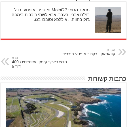
מסקר מרוצי MotoGP ומסביב. אופנוען בכל
רמ"ח אבריו בעבר. אבא לשתי רוכבות בימבה
ג'וק בהווה... איללכא וסובבו בגז.
הקודם
קוואסאקי: בקרוב אופנוע היברידי
הבא
חדש בארץ: קימקו אקסייטינג 400
דור 5
כתבות קשורות