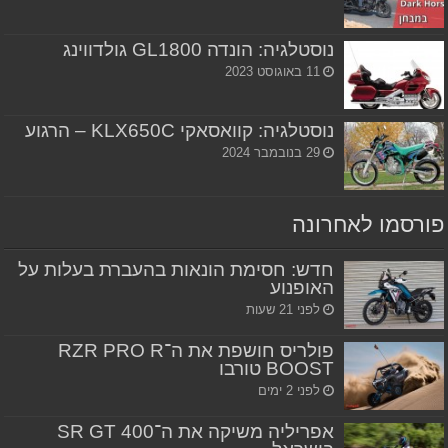
נוסטלגיה: הונדה GL1800 גולדווינג
11 באוגוסט 2023
נוסטלגיה: קוואסאקי KLX650C – הרגוע
29 בנובמבר 2024
פורסמו לאחרונה
חדש: חסימת הונאות בהעברת בעלות על
האופנוע
לפני 21 שעות
פולריס חושפת את ה־RZR PRO R
BOOST טורבו
לפני 2 ימים
אפריליה משיקה את ה־SR GT 400