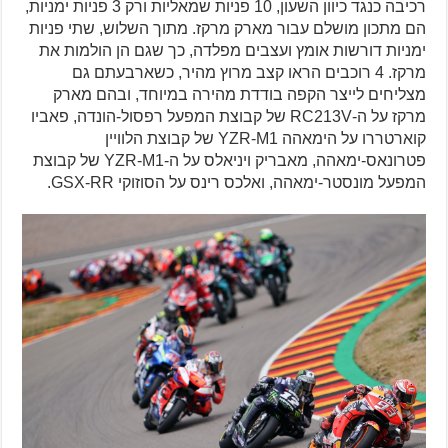
רכיבה כנגד כיוון השעון, 10 פניות שמאליות ורק 3 פניות ימניות,
הם מתכון מושלם עבור מארק מרקז. מתוך השלוש, שתי פניות
ימניות דורשות אומץ ועצבים מפלדה, כך שגם הן הולמות את
מרקז. 4 רוכבים הראו קצב מרוץ מהיר, כשארבעתם גם
מצליחים לייצר הקפה בודדת מהירה במיוחד, ובהם מארק
מרקז על ה-RC213V של קבוצת המפעל רפסול-הונדה, פאביו
קוארטררו על הימאהה YZR-M1 של קבוצת הלוויין
פטרונאס-ימאהה, מאבריק ויניאלס על ה-YZR-M1 של קבוצת
המפעל מונסטר-ימאהה, ואלכס רינס על הסוזוקי GSX-RR.