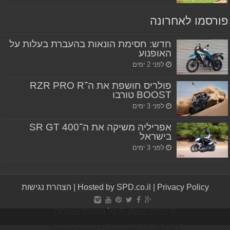
פורסמו לאחרונה
חדש: חסימת הונאות בהעברת בעלות על
האופנוע
לפני 2 ימים
פולריס חושפת את ה־RZR PRO R
BOOST טורבו
לפני 3 ימים
אפריליה משיקה את ה־SR GT 400
בישראל
לפני 3 ימים
Privacy Policy
|
Hosted by SPD.co.il
|
הצהרת נגישות
© Fullgaz 2026, כל הזכויות שמורות
Single Sign On provided by
vBSSO