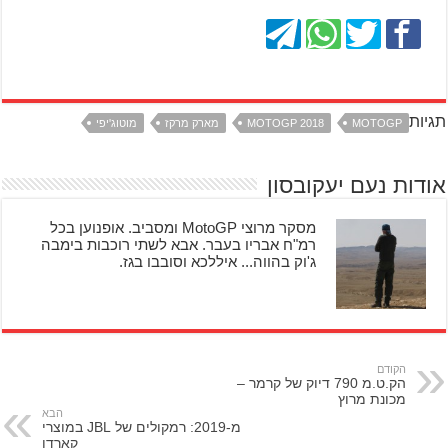
תגיות
MOTOGP
MOTOGP 2018
מארק מרקז
מוטוג'יפי
אודות נעם יעקובסון
מסקר מרוצי MotoGP ומסביב. אופנוען בכל
רמ"ח אבריו בעבר. אבא לשתי רוכבות בימבה
ג'וק בהווה... איללכא וסובבו בגז.
הקודם
הק.ט.מ 790 דיוק של קרמר –
מכונת מרוץ
הבא
מ-2019: רמקולים של JBL במוצרי
קארדו