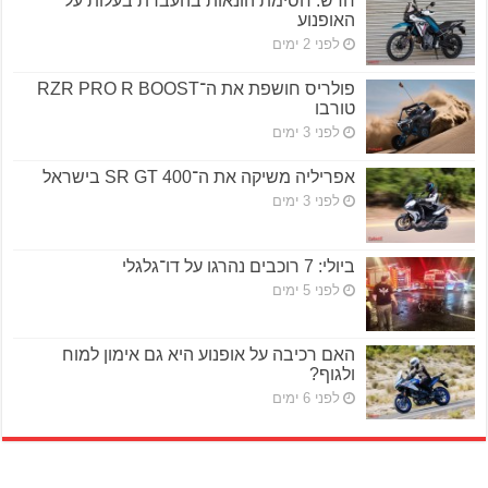
חדש: חסימת הונאות בהעברת בעלות על
האופנוע
לפני 2 ימים
פולריס חושפת את ה־RZR PRO R BOOST
טורבו
לפני 3 ימים
אפריליה משיקה את ה־SR GT 400 בישראל
לפני 3 ימים
ביולי: 7 רוכבים נהרגו על דו־גלגלי
לפני 5 ימים
האם רכיבה על אופנוע היא גם אימון למוח
ולגוף?
לפני 6 ימים