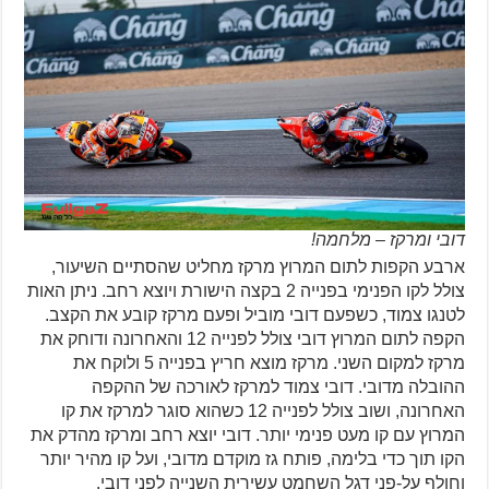
דובי ומרקז – מלחמה!
ארבע הקפות לתום המרוץ מרקז מחליט שהסתיים השיעור,
צולל לקו הפנימי בפנייה 2 בקצה הישורת ויוצא רחב. ניתן האות
לטנגו צמוד, כשפעם דובי מוביל ופעם מרקז קובע את הקצב.
הקפה לתום המרוץ דובי צולל לפנייה 12 והאחרונה ודוחק את
מרקז למקום השני. מרקז מוצא חריץ בפנייה 5 ולוקח את
ההובלה מדובי. דובי צמוד למרקז לאורכה של ההקפה
האחרונה, ושוב צולל לפנייה 12 כשהוא סוגר למרקז את קו
המרוץ עם קו מעט פנימי יותר. דובי יוצא רחב ומרקז מהדק את
הקו תוך כדי בלימה, פותח גז מוקדם מדובי, ועל קו מהיר יותר
וחולף על-פני דגל השחמט עשירית השנייה לפני דובי.