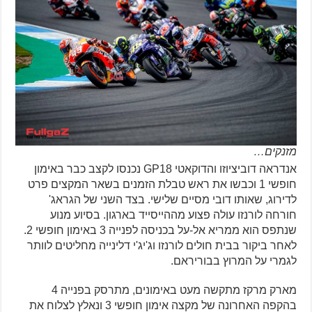
מזנקים…
אנדראה דוביציוזו והדוקאטי GP18 נכנסו לקצב כבר באימון
חופשי 1 וכבשו את ראש טבלת הזמנים בשאר המקצים פרט
לדירוג, שאותו דובי מסיים שלישי. בצד השני של הגראג'
חורחה לורנזו עולה פצוע מההייסייד בארגון. בסיוע מנוע
שנתפס הוא ממריא אל-על בכניסה לפנייה 3 באימון חופשי 2.
לאחר ביקור בבית חולים לורנזו וג'יג'י דלינייה מחליטים לוותר
לגמרי על המרוץ בבוריראם.
מארק מרקז מתקשה מעט באימונים, מתרסק בפנייה 4
בהקפה האחרונה של מקצה אימון חופשי 3 ונאלץ לצלוח את