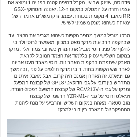
פדרוסה, שזינק שביעי, מקבל דחיפה קטנה בפנייה 1 ומוצא את
עצמו חזרה על המסלול במקום ה-12. יאנונה והסוזוקי GSX-
RR מאבד 4 מקומות בכוחות עצמו. זרקו משלים ארמדה של
ימאהה כשהוא מזנק משמיני לשישי.
מרקז מוביל למשך מספר הקפות כשהוא מגביר את הקצב, עד
שבהקפה הרביעית מרקז מאט במכוון ומאפשר לרוסי ולדובי
לחלוף על פניו. רוסי מוביל את המרוץ כשדובי צמוד אליו. מרקז
במקום השלישי עסוק בללמוד את הצמד המוביל לקראת
מאבק שיתפתח בהקפות האחרונות. רוסי מאבד מעט אחיזה
לאחר שש הקפות בחוד. דובי ומרקז חולפים על פניו, ובהמשך
גם ויניאלס. זה האחרון אמנם היה קרוב, אבל מאבק איתנים
מתרחש בין דובי על גבי הדוקאטי GP18 של קבוצת המפעל
ומרקז על גבי ה-RCV213V של קבוצת המפעל רפסול-הונדה.
ויניאלס ורוסי על גבי ה-YZR-M1 הרשמי של קבוצת
מוביסטאר-ימאהה במקום השלישי והרביעי על מנת ליהנות
מההפקר של המאבק בין דובי למרקז.