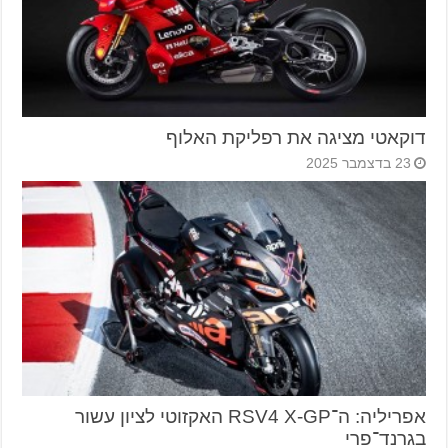
דוקאטי מציגה את רפליקת האלוף
23 בדצמבר 2025
אפריליה: ה־RSV4 X-GP האקזוטי לציון עשור
בגרנד־פרי