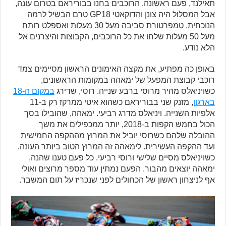
תאילנד, פעם ראשונה. הרוכבים בחנו בבוריראם בטרום עונה,
אבל המסלול היה צונן והדוקאטי GP18 טרם הבשיל לרמה
הנוכחית. טמפרטורת סביבה מעל 30 מעלות ואספלט רותח
מעל 50 מעלות שלחו את כל הרוכבים, הקבוצות והיצרנים אל
הלא נודע.
באופן כה מפתיע, את מקצה האימונים הראשון מסיימים צמד
רוכבי קבוצת המפעל של ימאהה במקומות הראשונים,
כשויניאלס מהיר מרוסי ברבע שנייה. רוסי, שדירג
במקום ה-18
בארגון
, מזנק שני בבוריראם כשהוא איטי ממרקז רק ב-11
אלפיות השנייה. ויניאלס מדרג רביעי. ימאהה, שהובילו בסך
הכול בחמש הקפות ב-2018, יותר ממכפילים את משך
ההובלה שלהם כשרוסי יוביל את המרוץ מההקפה החמישית
ועד ההקפה העשירית. לימאהה זה המרוץ הטוב ביותר העונה,
כשויניאלס מסיים שלישי ורוסי רביעי. כל פעם טענו שהנה,
ימאהה יוצאים מהבור. הפעם נמתין עוד מספר מרוצים ואולי
אף לניצחון ראשון של הכחולים לפני שנכריז על תום המשבר.