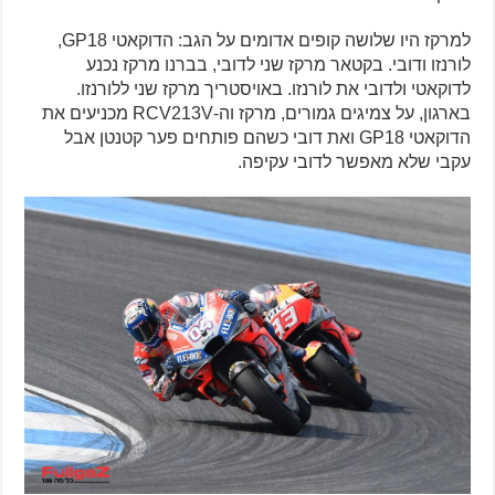
למרקז היו שלושה קופים אדומים על הגב: הדוקאטי GP18,
לורנזו ודובי. בקטאר מרקז שני לדובי, בברנו מרקז נכנע
לדוקאטי ולדובי את לורנזו. באויסטריך מרקז שני ללורנזו.
בארגון, על צמיגים גמורים, מרקז וה-RCV213V מכניעים את
הדוקאטי GP18 ואת דובי כשהם פותחים פער קטנטן אבל
עקבי שלא מאפשר לדובי עקיפה.