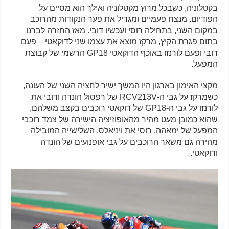
בקטלוניה, כשבכל מרוץ מקטלוניה ואילך הוא מסיים על
הפודיום. מנצח פעמיים ומגדיל את פער הנקודות מהרוכב
במקום השני, בתחילה רוסי ועכשיו דובי. מאז החזרה לברנו
בתום פגרת הקיץ, מרקז מוצא את עצמו שני לדוקאטי – פעם
דובי ופעם לורנזו באוכף הדוקאטי GP18 הרשמי של קבוצת
המפעל.
מקצי האימון בארגון היו המשך ישיר לחציה השני של העונה,
כשמרקז על גבי ה-RCV213V של רפסול הונדה ודובי את
לורנזו על גבי ה-GP18 של דוקאטי רוכבים בקצב משלהם,
שהוא כמובן מעט מהיר מהאופוזיציה הישירה של צמד רוכבי
המפעל של ימאהה, רוסי את ויניאלס. השלישייה המובילה
מהירה גם משאר הרוכבים על גבי אופנועים של הונדה
ודוקאטי.