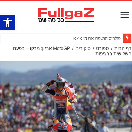
פתח סרגל
פולריס חושפת את ה־RZR PRO R BOOST טורבו
דף הבית
/
ספורט
/
סיקורים
/
MotoGP ארגון: מרקז – בפעם
השלישית ברציפות