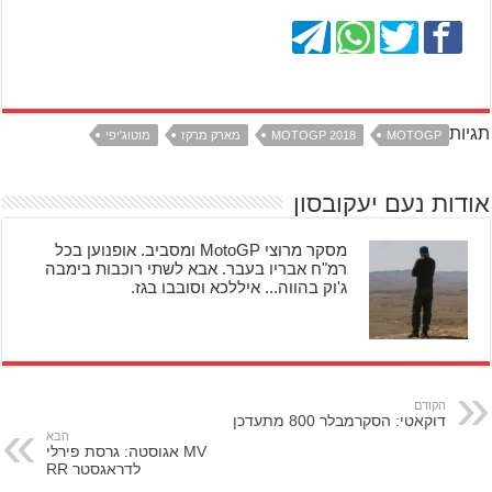
תגיות
MOTOGP
MOTOGP 2018
מארק מרקז
מוטוג'יפי
אודות נעם יעקובסון
מסקר מרוצי MotoGP ומסביב. אופנוען בכל
רמ"ח אבריו בעבר. אבא לשתי רוכבות בימבה
ג'וק בהווה... איללכא וסובבו בגז.
הקודם
דוקאטי: הסקרמבלר 800 מתעדכן
הבא
MV אגוסטה: גרסת פירלי
לדראגסטר RR