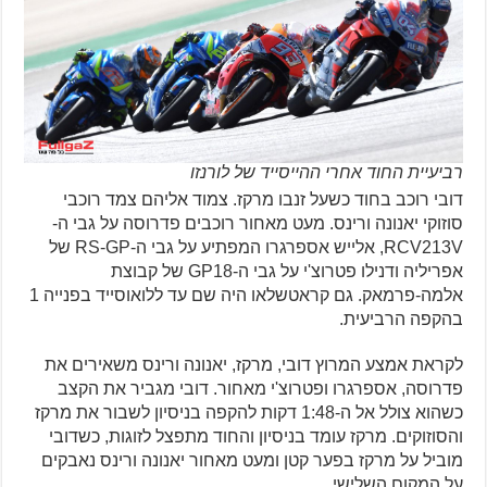
רביעיית החוד אחרי ההייסייד של לורנזו
דובי רוכב בחוד כשעל זנבו מרקז. צמוד אליהם צמד רוכבי
סוזוקי יאנונה ורינס. מעט מאחור רוכבים פדרוסה על גבי ה-
RCV213V, אלייש אספרגרו המפתיע על גבי ה-RS-GP של
אפריליה ודנילו פטרוצ'י על גבי ה-GP18 של קבוצת
אלמה-פרמאק. גם קראטשלאו היה שם עד ללואוסייד בפנייה 1
בהקפה הרביעית.
לקראת אמצע המרוץ דובי, מרקז, יאנונה ורינס משאירים את
פדרוסה, אספרגרו ופטרוצ'י מאחור. דובי מגביר את הקצב
כשהוא צולל אל ה-1:48 דקות להקפה בניסיון לשבור את מרקז
והסוזוקים. מרקז עומד בניסיון והחוד מתפצל לזוגות, כשדובי
מוביל על מרקז בפער קטן ומעט מאחור יאנונה ורינס נאבקים
על המקום השלישי.