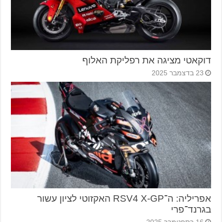
דוקאטי מציגה את רפליקת האלוף
23 בדצמבר 2025
אפריליה: ה־RSV4 X-GP האקזוטי לציון עשור
בגרנד־פרי