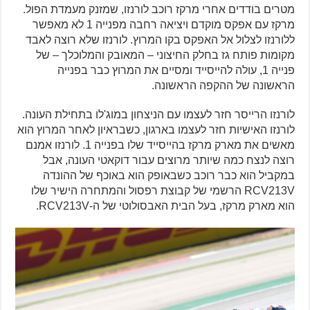
מטרים בודדים אחרי מרקז רוכב לורנזו, שמזנק מעמדת הפול.
מרקז עם אפקס מוקדם ויציאה רחבה מפנייה 1 לא מאפשר
ללורנזו לצלול אל האפקס בקו המרוץ. לורנזו שלא רוצה לאבד
מקומות פותח גז בחלק החיצוני – המאובק והמלוכלך – של
פנייה 1, עולה להייסייד ומסיים את המרוץ כבר בפנייה
הראשונה של ההקפה הראשונה.
לורנזו הרייסר חזר לעצמו עם הניצחון במוג'לו בתחילת העונה.
לורנזו האישיות חזר לעצמו בארגון, כשבראיון לאחר המרוץ הוא
מאשים את מארק מרקז בהייסייד שלו בפנייה 1. לורנזו אמנם
רוצה לנצח כמה שיותר מרוצים עבור דוקאטי העונה, אבל
במקביל הוא כבר רוכב כשבאופק הוא באוכף של ההונדה
RCV213V הרשמי של קבוצת רפסול והמתחרה הישיר שלו
הוא מארק מרקז, בעל הבית האבסולוטי של ה-RCV213V.