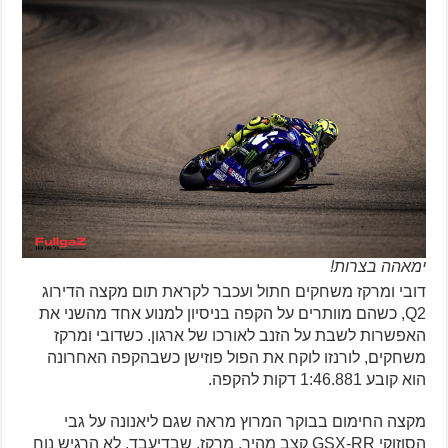
ימאהה בצרות!
דובי ומרקז משחקים חתול ועכבר לקראת תום מקצה הדירוג
Q2, כשהם מוותרים על הקפה בניסיון למנוע אחד מהשני את
האפשרות לשבת על הזנב לאורכו של ארגון. כשדובי ומרקז
משחקים, לורנזו לוקח את הפול פוזישן כשבהקפה האחרונה
הוא קובע 1:46.881 דקות להקפה.
מקצה החימום בבוקר המרוץ מראה שגם ליאנונה על גבי
הסוזוקי GSX-RR קצב מהיר. מרקז, שבדיעבד, לא הרגיש נוח