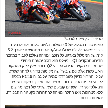
מרקז ודובי; איפה לורנזו?
טמפרטורת מסלול של 43 מעלות צלזיוס שלחה את ארבעת
רוכבי ימאהה לעולם שכולו החלקה אחת מתמשכת לאורך 5.2
ק"מ של המסלול בארגון. כל רוכבי ימאהה נאלצו לעבור במקצה
הדירוג המקדים Q1. ויניאלס הוא רוכב ימאהה היחידי
שהתקדם למקצה הדירוג הקובע Q2. רוסי נאלץ לזנק מהמקום
ה-17 כשויניאלס נענש בשלושה מקומות בדירוג לאחר ששייט
על קו המרוץ בדיוק כשברדלי סמית' על גבי ה-RC16 מנסה
לקבוע הקפה מהירה. רוסי מסיים את המרוץ במקום השמיני
וויניאלס עשירי, והשניים קובעים שיא שלילי של רצף מרוצים
ללא ניצחונות מאז החלה ימאהה להתחרות בקטגוריה הבכירה.
ימאהה בצרות.