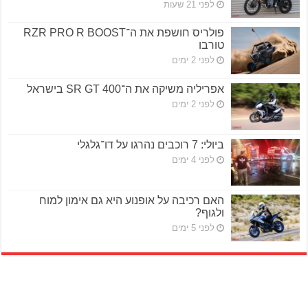
לפני 21 שעות
פולריס חושפת את ה־RZR PRO R BOOST
טורבו
לפני 2 ימים
אפריליה משיקה את ה־SR GT 400 בישראל
לפני 2 ימים
ביולי: 7 רוכבים נהרגו על דו־גלגלי
לפני 4 ימים
האם רכיבה על אופנוע היא גם אימון למוח
ולגוף?
לפני 5 ימים