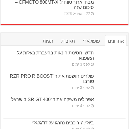
מבחן ארוך טווח ל־CFMOTO 800MT-X –
סיכום שנה
22 באפריל 2026
אחרונים
פופולארי
תגובות
תגיות
חדש: חסימת הונאות בהעברת בעלות על
האופנוע
לפני 3 ימים
פולריס חושפת את ה־RZR PRO R BOOST
טורבו
לפני 3 ימים
אפריליה משיקה את ה־SR GT 400 בישראל
לפני 4 ימים
ביולי: 7 רוכבים נהרגו על דו־גלגלי