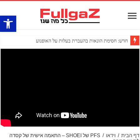
פתח סרגל
חדש: חסימת הונאות בהעברת בעלות על האופנוע
דף הבית
/
וידאו
/
PFS של SHOEI – התאמה אישית של קסדה