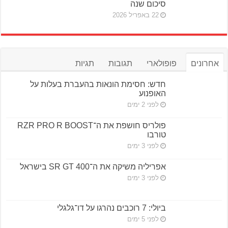
סיכום שנה
22 באפריל 2026
אחרונים
פופולארי
תגובות
תגיות
חדש: חסימת הונאות בהעברת בעלות על
האופנוע
לפני 2 ימים
פולריס חושפת את ה־RZR PRO R BOOST
טורבו
לפני 3 ימים
אפריליה משיקה את ה־SR GT 400 בישראל
לפני 3 ימים
ביולי: 7 רוכבים נהרגו על דו־גלגלי
לפני 5 ימים