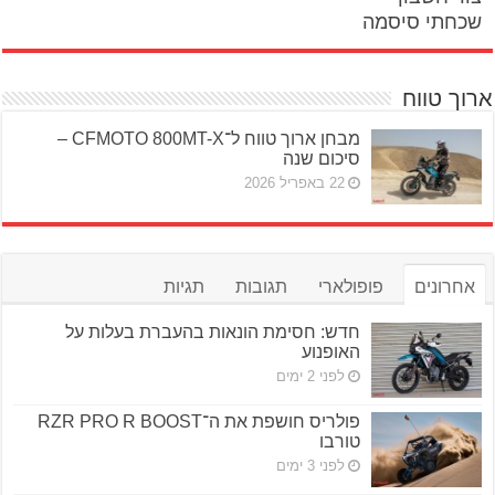
שכחתי סיסמה
ארוך טווח
מבחן ארוך טווח ל־CFMOTO 800MT-X –
סיכום שנה
22 באפריל 2026
אחרונים
פופולארי
תגובות
תגיות
חדש: חסימת הונאות בהעברת בעלות על
האופנוע
לפני 2 ימים
פולריס חושפת את ה־RZR PRO R BOOST
טורבו
לפני 3 ימים