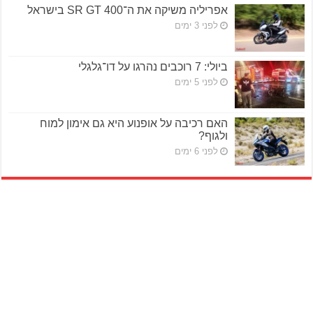
אפריליה משיקה את ה־SR GT 400 בישראל
לפני 3 ימים
ביולי: 7 רוכבים נהרגו על דו־גלגלי
לפני 5 ימים
האם רכיבה על אופנוע היא גם אימון למוח
ולגוף?
לפני 6 ימים