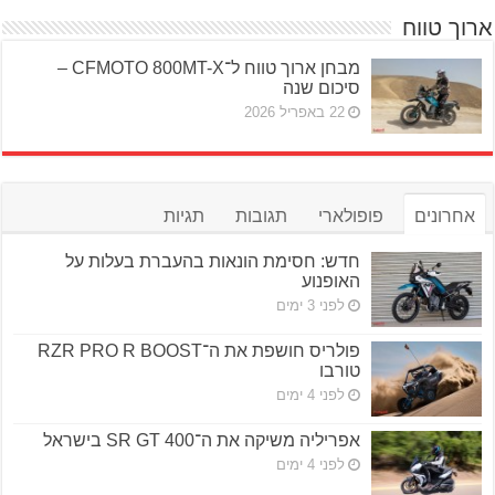
ארוך טווח
מבחן ארוך טווח ל־CFMOTO 800MT-X –
סיכום שנה
22 באפריל 2026
אחרונים
פופולארי
תגובות
תגיות
חדש: חסימת הונאות בהעברת בעלות על
האופנוע
לפני 3 ימים
פולריס חושפת את ה־RZR PRO R BOOST
טורבו
לפני 4 ימים
אפריליה משיקה את ה־SR GT 400 בישראל
לפני 4 ימים