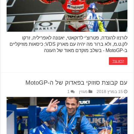
לורנזו להונדה, פטרוצ'י לדוקאטי, יאנונה לאפריליה, זרקו
לק.ט.מ, ולא ברור מה יהיה עם מארק VDS; כיסאות מוזיקליים
ב-MotoGP - בשלב מוקדם מאוד של העונה
קרא עוד
עם קבוצת סוזוקי בפאדוק של ה-MotoGP
15 במרץ 2018
מגזין
1