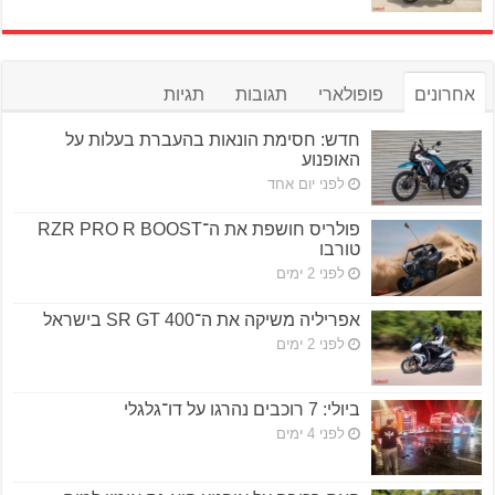
אחרונים
פופולארי
תגובות
תגיות
חדש: חסימת הונאות בהעברת בעלות על
האופנוע
לפני יום אחד
פולריס חושפת את ה־RZR PRO R BOOST
טורבו
לפני 2 ימים
אפריליה משיקה את ה־SR GT 400 בישראל
לפני 2 ימים
ביולי: 7 רוכבים נהרגו על דו־גלגלי
לפני 4 ימים